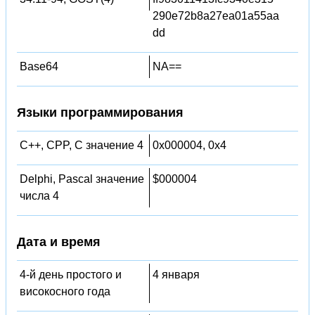
290e72b8a27ea01a55aa
dd
Base64
NA==
Языки программирования
C++, CPP, C значение 4
0x000004, 0x4
Delphi, Pascal значение
$000004
числа 4
Дата и время
4-й день простого и
4 января
високосного года