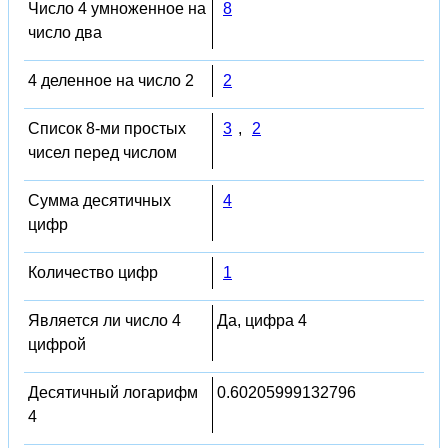
Число 4 умноженное на
8
число два
4 деленное на число 2
2
Список 8-ми простых
3
,
2
чисел перед числом
Сумма десятичных
4
цифр
Количество цифр
1
Является ли число 4
Да, цифра 4
цифрой
Десятичный логарифм
0.60205999132796
4