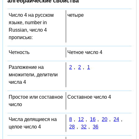
алгебраические свойства
Число 4 на русском
четыре
языке, number in
Russian, число 4
прописью:
Четность
Четное число 4
Разложение на
2
,
2
,
1
множители, делители
числа 4
Простое или составное
Составное число 4
число
Числа делящиеся на
8
,
12
,
16
,
20
,
24
,
целое число 4
28
,
32
,
36