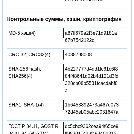
Контрольные суммы, хэши, криптография
MD-5 хэш(4)
a87ff679a2f3e71d9181a
67b7542122c
CRC-32, CRC32(4)
4088798008
SHA-256 hash,
4b227777d4dd1fc61c6f8
SHA256(4)
84f48641d02b4d121d3fd
328cb08b5531fcacdabf8
a
SHA1, SHA-1(4)
1b6453892473a467d073
72d45eb05abc2031647a
ГОСТ Р 34.11, GOST R
dc5cbc9362cea94f65ce9
34.11-94, GOST(4)
ff983011413fc9340e315