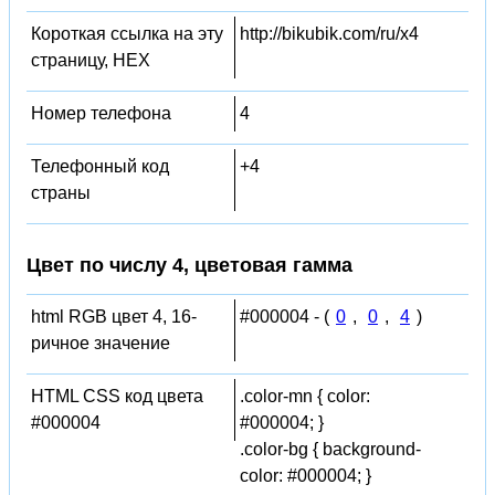
Короткая ссылка на эту
http://bikubik.com/ru/x4
страницу, HEX
Номер телефона
4
Телефонный код
+4
страны
Цвет по числу 4, цветовая гамма
html RGB цвет 4, 16-
#000004 - (
0
,
0
,
4
)
ричное значение
HTML CSS код цвета
.color-mn { color:
#000004
#000004; }
.color-bg { background-
color: #000004; }