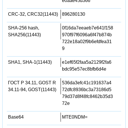
e0aae45d366
CRC-32, CRC32(11443)
896280130
SHA-256 hash,
0f16da7eeaeb7e641f158
SHA256(11443)
970f97f6096a6f47b874b
722e18a02f9b6efdfea31
9
SHA1, SHA-1(11443)
e1ef65f2faa5a2129f2fa6
bdc95e57ec8bfb6d4e
ГОСТ Р 34.11, GOST R
536da3efc41c191637a4
34.11-94, GOST(11443)
72dfc8936bc3a73186d5
79d37d8f48fc8462b35d3
72e
Base64
MTE0NDM=