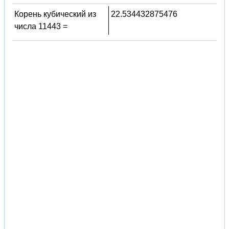
Корень кубический из
22.534432875476
числа 11443 =