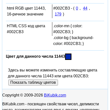
html RGB цвет 11443,
#002CB3 - (
0
,
44
,
16-ричное значение
179
)
HTML CSS код цвета
.color-mn { color:
#002CB3
#002CB3; }
.color-bg { background-
color: #002CB3; }
Цвет для данного числа 11443
Здесь вы можете изменить составляющую цвета
для данного числа 11443 или цвета 002CB3:
Показать таблицу цветов
Copyright © 2009-2026
BiKubik.com
BiKubik.com - посвящен свойствам чисел, делимости
числа, взаимосвязям чисел друг с другом, цветовому