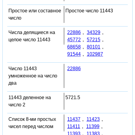
Простое или составное
Простое число 11443
число
Числа делящиеся на
22886
,
34329
,
целое число 11443
45772
,
57215
,
68658
,
80101
,
91544
,
102987
Число 11443
22886
умноженное на число
два
11443 деленное на
5721.5
число 2
Список 8-ми простых
11437
,
11423
,
чисел перед числом
11411
,
11399
,
11393
,
11383
,