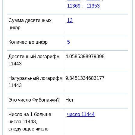
11369
,
11353
Сумма десятичных
13
цифр
Количество цифр
5
Десятичный логарифм
4.0585398979398
11443
Натуральный логарифм
9.3451334683177
11443
Это число Фибоначчи?
Нет
Число на 1 больше
число 11444
числа 11443,
следующее число