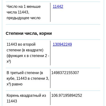
Число на 1 меньше
11442
числа 11443,
предыдущее число
Степени числа, корни
11443 во второй
130942249
степени (в квадрате)
(функция x в степени 2 -
x²)
В третьей степени (в
1498372155307
кубе, 11443 в степени 3,
x³) равно
Корень квадратный из
106.97195894252
11443