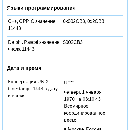
Языки программирования
C++, CPP, C значение
0x002CB3, 0x2CB3
11443
Delphi, Pascal значение
$002CB3
числа 11443
Дата и время
Конвертация UNIX
UTC
timestamp 11443 в дату
четверг, 1 января
и время
1970 г. в 03:10:43
Всемирное
координированное
время
в Москве, Россия