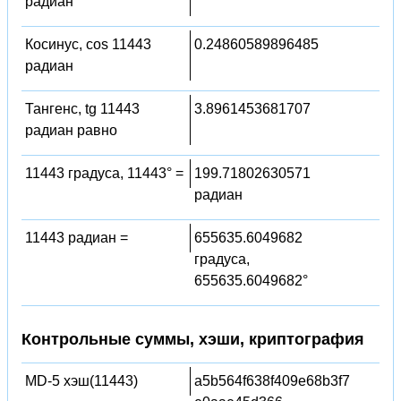
радиан
Косинус, cos 11443
0.24860589896485
радиан
Тангенс, tg 11443
3.8961453681707
радиан равно
11443 градуса, 11443° =
199.71802630571
радиан
11443 радиан =
655635.6049682
градуса,
655635.6049682°
Контрольные суммы, хэши, криптография
MD-5 хэш(11443)
a5b564f638f409e68b3f7