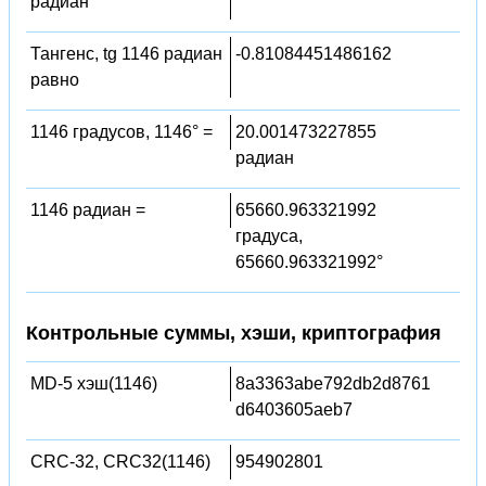
радиан
Тангенс, tg 1146 радиан
-0.81084451486162
равно
1146 градусов, 1146° =
20.001473227855
радиан
1146 радиан =
65660.963321992
градуса,
65660.963321992°
Контрольные суммы, хэши, криптография
MD-5 хэш(1146)
8a3363abe792db2d8761
d6403605aeb7
CRC-32, CRC32(1146)
954902801