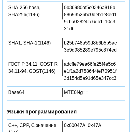
SHA-256 hash,
0b36980af5c0346a818b
SHA256(1146)
88693526bc0deb1e8ed1
9cba03824cc6db1110c3
31db
SHA1, SHA-1(1146)
b25b748a59d8b6b5b5ae
3e9d985289e795c874ed
ГОСТ Р 34.11, GOST R
adcffe79ea66fe25f4e5c6
34.11-94, GOST(1146)
e1f1a2d758644fef70951f
3d154d5a91d65e347cc3
Base64
MTE0Ng==
Языки программирования
C++, CPP, C значение
0x00047A, 0x47A