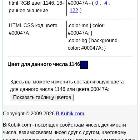
html RGB цвет 1146, 16-
#00047A - (
0
,
4
,
ричное значение
122
)
HTML CSS код цвета
.color-mn { color:
#00047A
#00047A; }
.color-bg { background-
color: #00047A; }
Цвет для данного числа 1146
Здесь вы можете изменить составляющую цвета
для данного числа 1146 или цвета 00047A:
Показать таблицу цветов
Copyright © 2009-2026
BiKubik.com
BiKubik.com - посвящен свойствам чисел, делимости
числа, взаимосвязям чисел друг с другом, цветовому
представлению чисел, математике и программированию,