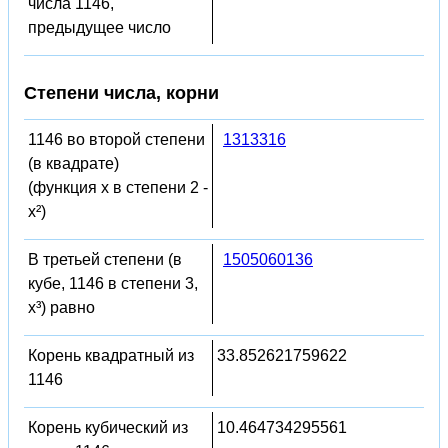
числа 1146,
предыдущее число
Степени числа, корни
1146 во второй степени
1313316
(в квадрате)
(функция x в степени 2 -
x²)
В третьей степени (в
1505060136
кубе, 1146 в степени 3,
x³) равно
Корень квадратный из
33.852621759622
1146
Корень кубический из
10.464734295561