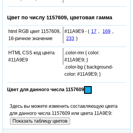
Цвет по числу 1157609, цветовая гамма
html RGB цвет 1157609,
#11A9E9 - (
17
,
169
,
16-ричное значение
233
)
HTML CSS код цвета
.color-mn { color:
#11A9E9
#11A9E9; }
.color-bg { background-
color: #11A9E9; }
Цвет для данного числа 1157609
Здесь вы можете изменить составляющую цвета
для данного числа 1157609 или цвета 11A9E9:
Показать таблицу цветов