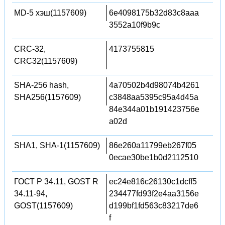
MD-5 хэш(1157609)
6e4098175b32d83c8aaa
3552a10f9b9c
CRC-32,
4173755815
CRC32(1157609)
SHA-256 hash,
4a70502b4d98074b4261
SHA256(1157609)
c3848aa5395c95a4d45a
84e344a01b191423756e
a02d
SHA1, SHA-1(1157609)
86e260a11799eb267f05
0ecae30be1b0d2112510
ГОСТ Р 34.11, GOST R
ec24e816c26130c1dcff5
34.11-94,
234477fd93f2e4aa3156e
GOST(1157609)
d199bf1fd563c83217de6
f