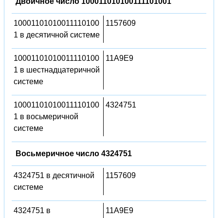
Двоичное число 100011010100111101001
10001101010011110100
1157609
1 в десятичной системе
10001101010011110100
11A9E9
1 в шестнадцатеричной
системе
10001101010011110100
4324751
1 в восьмеричной
системе
Восьмеричное число 4324751
4324751 в десятичной
1157609
системе
4324751 в
11A9E9