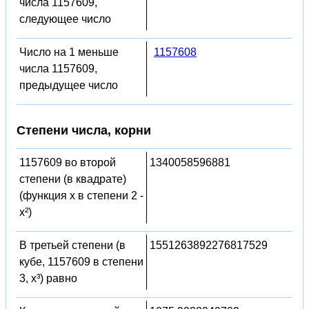
числа 1157609,
следующее число
Число на 1 меньше
1157608
числа 1157609,
предыдущее число
Степени числа, корни
1157609 во второй
1340058596881
степени (в квадрате)
(функция x в степени 2 -
x²)
В третьей степени (в
1551263892276817529
кубе, 1157609 в степени
3, x³) равно