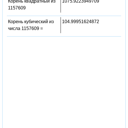
Корень квадратный из
1075.9223949709
1157609
Корень кубический из
104.99951624872
числа 1157609 =