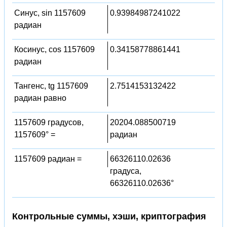
Синус, sin 1157609
0.93984987241022
радиан
Косинус, cos 1157609
0.34158778861441
радиан
Тангенс, tg 1157609
2.7514153132422
радиан равно
1157609 градусов,
20204.088500719
1157609° =
радиан
1157609 радиан =
66326110.02636
градуса,
66326110.02636°
Контрольные суммы, хэши, криптография