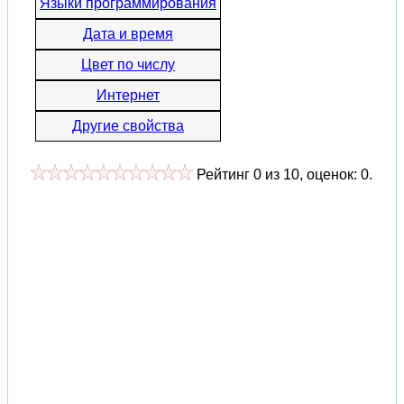
Языки программирования
Дата и время
Цвет по числу
Интернет
Другие свойства
Рейтинг
0
из
10
, оценок:
0
.