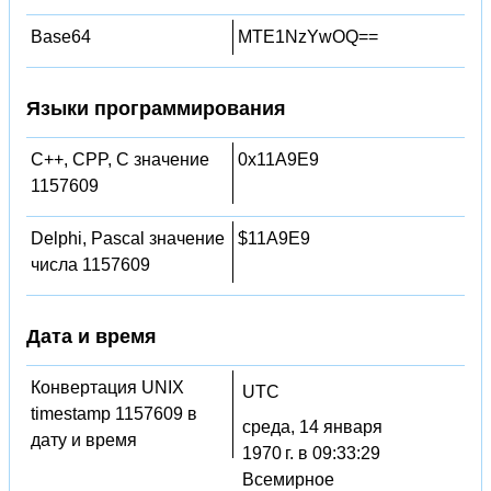
Base64
MTE1NzYwOQ==
Языки программирования
C++, CPP, C значение
0x11A9E9
1157609
Delphi, Pascal значение
$11A9E9
числа 1157609
Дата и время
Конвертация UNIX
UTC
timestamp 1157609 в
среда, 14 января
дату и время
1970 г. в 09:33:29
Всемирное