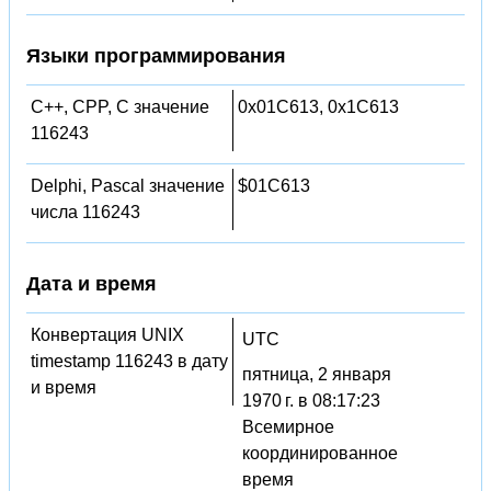
Языки программирования
C++, CPP, C значение
0x01C613, 0x1C613
116243
Delphi, Pascal значение
$01C613
числа 116243
Дата и время
Конвертация UNIX
UTC
timestamp 116243 в дату
пятница, 2 января
и время
1970 г. в 08:17:23
Всемирное
координированное
время