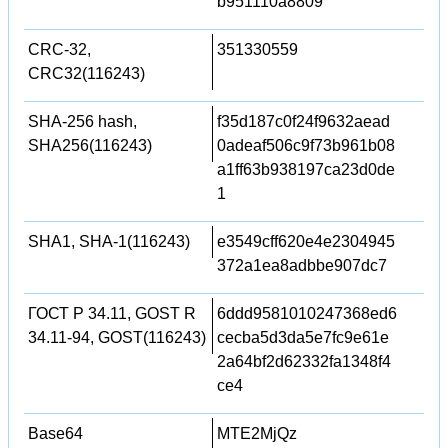
b951110a8809
CRC-32,
351330559
CRC32(116243)
SHA-256 hash,
f35d187c0f24f9632aead
SHA256(116243)
0adeaf506c9f73b961b08
a1ff63b938197ca23d0de
1
SHA1, SHA-1(116243)
e3549cff620e4e2304945
372a1ea8adbbe907dc7
ГОСТ Р 34.11, GOST R
6ddd9581010247368ed6
34.11-94, GOST(116243)
cecba5d3da5e7fc9e61e
2a64bf2d62332fa1348f4
ce4
Base64
MTE2MjQz