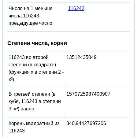
Число на 1 меньше
116242
числа 116243,
предыдущее число
Степени числа, корни
116243 во второй
13512435049
степени (в квадрате)
(функция x в степени 2 -
x²)
В третьей степени (в
1570725987400907
кубе, 116243 в степени
3, x³) равно
Корень квадратный из
340.94427697206
116243