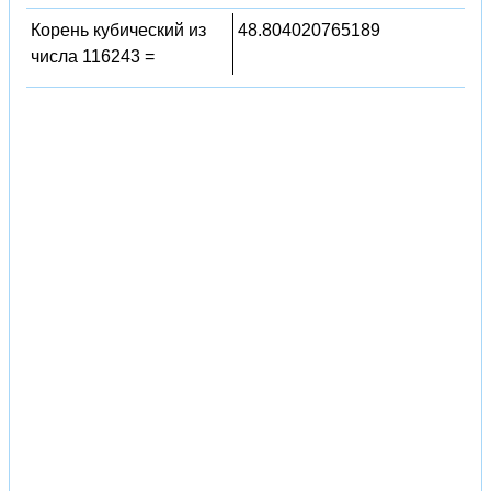
Корень кубический из
48.804020765189
числа 116243 =