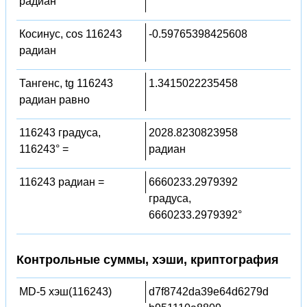
радиан
Косинус, cos 116243
-0.59765398425608
радиан
Тангенс, tg 116243
1.3415022235458
радиан равно
116243 градуса,
2028.8230823958
116243° =
радиан
116243 радиан =
6660233.2979392
градуса,
6660233.2979392°
Контрольные суммы, хэши, криптография
MD-5 хэш(116243)
d7f8742da39e64d6279d