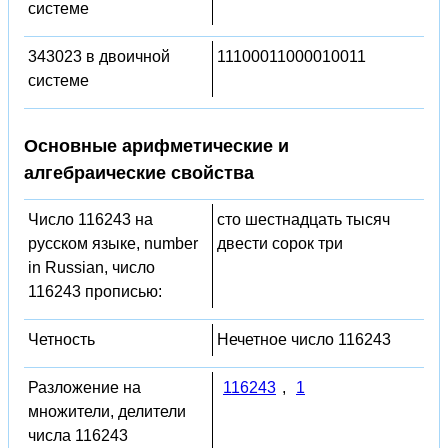
системе
343023 в двоичной
11100011000010011
системе
Основные арифметические и
алгебраические свойства
Число 116243 на
сто шестнадцать тысяч
русском языке, number
двести сорок три
in Russian, число
116243 прописью:
Четность
Нечетное число 116243
Разложение на
116243
,
1
множители, делители
числа 116243