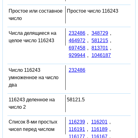
Простое или составное
Простое число 116243
число
Числа делящиеся на
232486
,
348729
,
целое число 116243
464972
,
581215
,
697458
,
813701
,
929944
,
1046187
Число 116243
232486
умноженное на число
два
116243 деленное на
58121.5
число 2
Список 8-ми простых
116239
,
116201
,
чисел перед числом
116191
,
116189
,
116177
,
116167
,