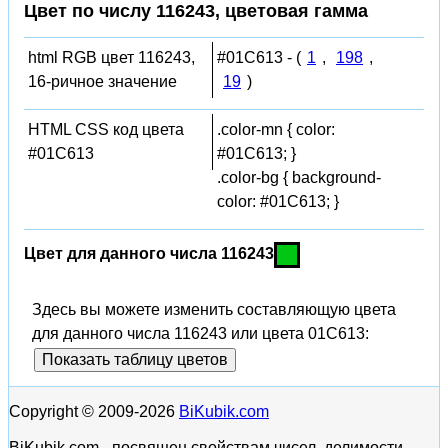
Цвет по числу 116243, цветовая гамма
html RGB цвет 116243,
#01C613 - (
1
,
198
,
16-ричное значение
19
)
HTML CSS код цвета
.color-mn { color:
#01C613
#01C613; }
.color-bg { background-
color: #01C613; }
Цвет для данного числа 116243
Здесь вы можете изменить составляющую цвета
для данного числа 116243 или цвета 01C613:
Показать таблицу цветов
Copyright © 2009-2026
BiKubik.com
BiKubik.com - посвящен свойствам чисел, делимости