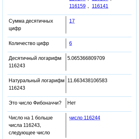
116159
,
116141
Сумма десятичных
17
цифр
Количество цифр
6
Десятичный логарифм
5.065366809709
116243
Натуральный логарифм
11.663438106583
116243
Это число Фибоначчи?
Нет
Число на 1 больше
число 116244
числа 116243,
следующее число