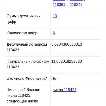
118361
,
118343
Сумма десятичных
19
цифр
Количество цифр
6
Десятичный логарифм
5.0734360588313
118423
Натуральный логарифм
11.682018239323
118423
Это число Фибоначчи?
Нет
Число на 1 больше
число 118424
числа 118423,
следующее число