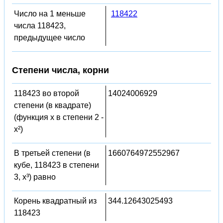
Число на 1 меньше
118422
числа 118423,
предыдущее число
Степени числа, корни
118423 во второй
14024006929
степени (в квадрате)
(функция x в степени 2 -
x²)
В третьей степени (в
1660764972552967
кубе, 118423 в степени
3, x³) равно
Корень квадратный из
344.12643025493
118423