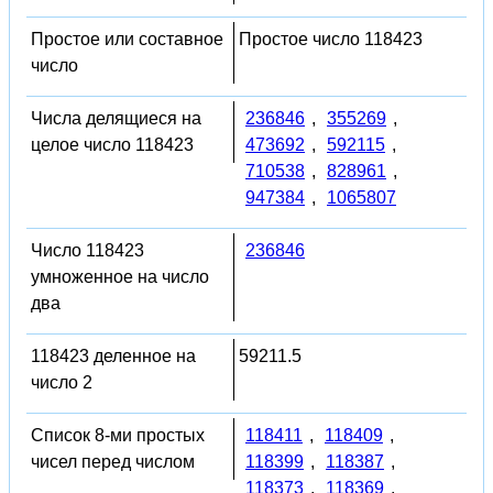
Простое или составное
Простое число 118423
число
Числа делящиеся на
236846
,
355269
,
целое число 118423
473692
,
592115
,
710538
,
828961
,
947384
,
1065807
Число 118423
236846
умноженное на число
два
118423 деленное на
59211.5
число 2
Список 8-ми простых
118411
,
118409
,
чисел перед числом
118399
,
118387
,
118373
,
118369
,