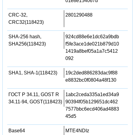
01e8e154067b
CRC-32,
2801290488
CRC32(118423)
SHA-256 hash,
924cd88e6e1dc62a9bdb
SHA256(118423)
f5fe3ace1de021b879d10
1419a8bef05a1a7c5412
092
SHA1, SHA-1(118423)
19c2ded886283dac9f88
e8832bc0f0804a48f130
ГОСТ Р 34.11, GOST R
1abc2ceda335a1ed34a9
34.11-94, GOST(118423)
90394f05b129651dc462
7577bbc6ecd406ad4883
45d5
Base64
MTE4NDIz