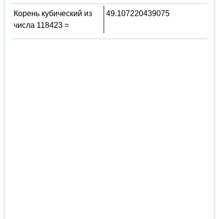
Корень кубический из
49.107220439075
числа 118423 =