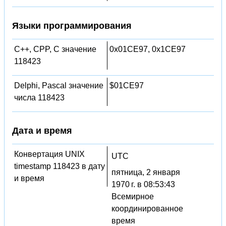
Языки программирования
C++, CPP, C значение
0x01CE97, 0x1CE97
118423
Delphi, Pascal значение
$01CE97
числа 118423
Дата и время
Конвертация UNIX
UTC
timestamp 118423 в дату
пятница, 2 января
и время
1970 г. в 08:53:43
Всемирное
координированное
время