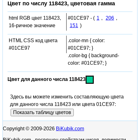
Цвет по числу 118423, цветовая гамма
html RGB цвет 118423,
#01CE97 - (
1
,
206
,
16-ричное значение
151
)
HTML CSS код цвета
.color-mn { color:
#01CE97
#01CE97; }
.color-bg { background-
color: #01CE97; }
Цвет для данного числа 118423
Здесь вы можете изменить составляющую цвета
для данного числа 118423 или цвета 01CE97:
Показать таблицу цветов
Copyright © 2009-2026
BiKubik.com
BiKubik.com - посвящен свойствам чисел, делимости