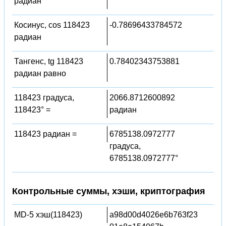
радиан
Косинус, cos 118423
-0.78696433784572
радиан
Тангенс, tg 118423
0.78402343753881
радиан равно
118423 градуса,
2066.8712600892
118423° =
радиан
118423 радиан =
6785138.0972777
градуса,
6785138.0972777°
Контрольные суммы, хэши, криптография
MD-5 хэш(118423)
a98d00d4026e6b763f23