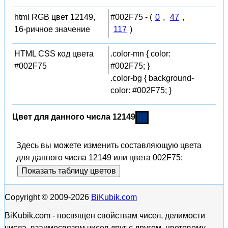
html RGB цвет 12149,
#002F75 - (
0
,
47
,
16-ричное значение
117
)
HTML CSS код цвета
.color-mn { color:
#002F75
#002F75; }
.color-bg { background-
color: #002F75; }
Цвет для данного числа 12149
Здесь вы можете изменить составляющую цвета
для данного числа 12149 или цвета 002F75:
Показать таблицу цветов
Copyright © 2009-2026
BiKubik.com
BiKubik.com - посвящен свойствам чисел, делимости
числа, взаимосвязям чисел друг с другом, цветовому