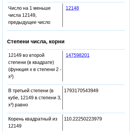
Число на 1 меньше
12148
числа 12149,
предыдущее число
Степени числа, корни
12149 во второй
147598201
степени (в квадрате)
(функция x в степени 2 -
x²)
В третьей степени (в
1793170543949
кубе, 12149 в степени 3,
x³) равно
Корень квадратный из
110.22250223979
12149