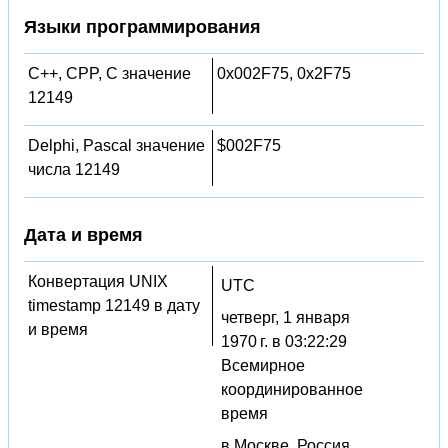
Языки программирования
C++, CPP, C значение
0x002F75, 0x2F75
12149
Delphi, Pascal значение
$002F75
числа 12149
Дата и время
Конвертация UNIX
UTC
timestamp 12149 в дату
четверг, 1 января
и время
1970 г. в 03:22:29
Всемирное
координированное
время
в Москве, Россия