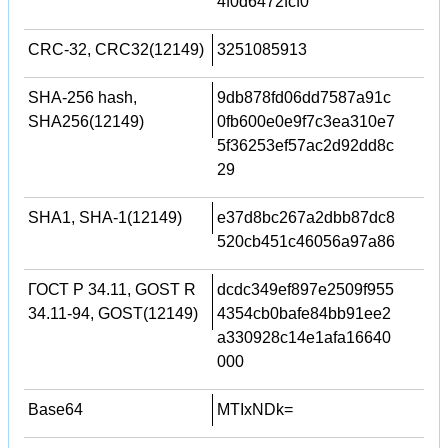
4f0d6472fcf0
CRC-32, CRC32(12149)
3251085913
SHA-256 hash,
9db878fd06dd7587a91c
SHA256(12149)
0fb600e0e9f7c3ea310e7
5f36253ef57ac2d92dd8c
29
SHA1, SHA-1(12149)
e37d8bc267a2dbb87dc8
520cb451c46056a97a86
ГОСТ Р 34.11, GOST R
dcdc349ef897e2509f955
34.11-94, GOST(12149)
4354cb0bafe84bb91ee2
a330928c14e1afa16640
000
Base64
MTIxNDk=