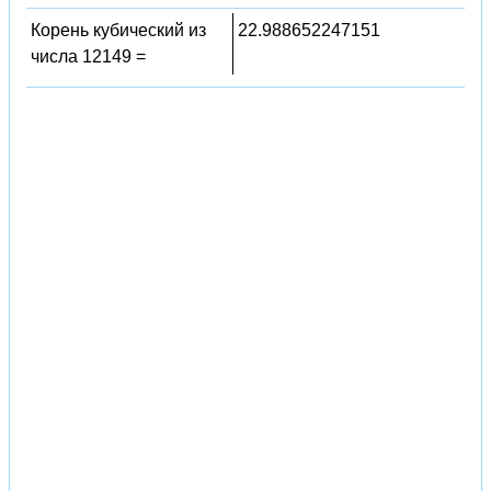
Корень кубический из
22.988652247151
числа 12149 =