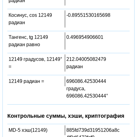
радиан
Косинус, cos 12149
-0.89551530165698
радиан
Тангенс, tg 12149
0.496954906601
радиан равно
12149 градусов, 12149°
212.04005082479
=
радиан
12149 радиан =
696086.42530444
градуса,
696086.42530444°
Контрольные суммы, хэши, криптография
MD-5 хэш(12149)
885fd739d31951206a8c