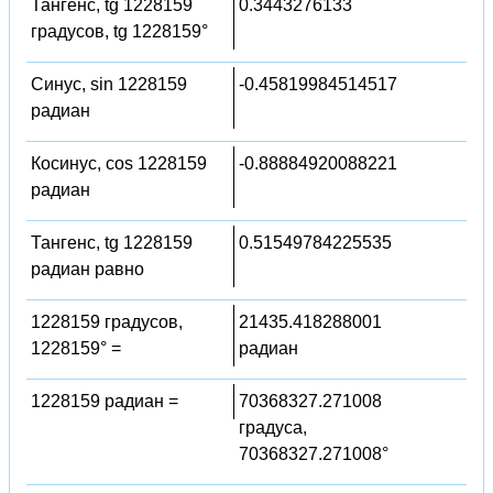
Тангенс, tg 1228159
0.3443276133
градусов, tg 1228159°
Синус, sin 1228159
-0.45819984514517
радиан
Косинус, cos 1228159
-0.88884920088221
радиан
Тангенс, tg 1228159
0.51549784225535
радиан равно
1228159 градусов,
21435.418288001
1228159° =
радиан
1228159 радиан =
70368327.271008
градуса,
70368327.271008°