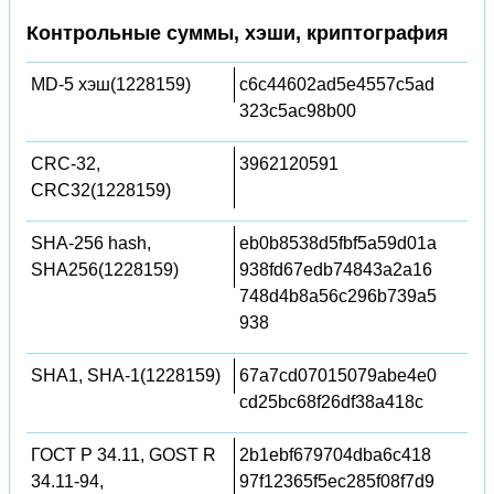
Контрольные суммы, хэши, криптография
MD-5 хэш(1228159)
c6c44602ad5e4557c5ad
323c5ac98b00
CRC-32,
3962120591
CRC32(1228159)
SHA-256 hash,
eb0b8538d5fbf5a59d01a
SHA256(1228159)
938fd67edb74843a2a16
748d4b8a56c296b739a5
938
SHA1, SHA-1(1228159)
67a7cd07015079abe4e0
cd25bc68f26df38a418c
ГОСТ Р 34.11, GOST R
2b1ebf679704dba6c418
34.11-94,
97f12365f5ec285f08f7d9