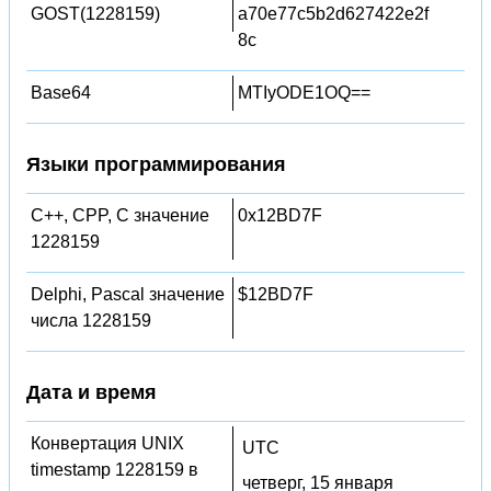
GOST(1228159)
a70e77c5b2d627422e2f
8c
Base64
MTIyODE1OQ==
Языки программирования
C++, CPP, C значение
0x12BD7F
1228159
Delphi, Pascal значение
$12BD7F
числа 1228159
Дата и время
Конвертация UNIX
UTC
timestamp 1228159 в
четверг, 15 января