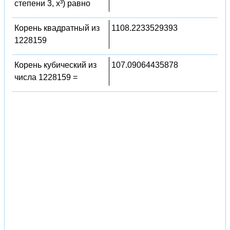
степени 3, x³) равно
Корень квадратный из
1108.2233529393
1228159
Корень кубический из
107.09064435878
числа 1228159 =