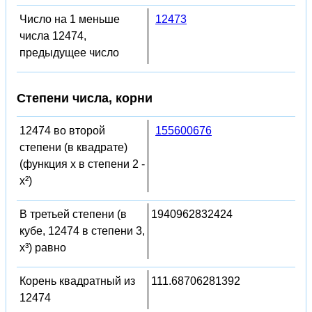
Число на 1 меньше
12473
числа 12474,
предыдущее число
Степени числа, корни
12474 во второй
155600676
степени (в квадрате)
(функция x в степени 2 -
x²)
В третьей степени (в
1940962832424
кубе, 12474 в степени 3,
x³) равно
Корень квадратный из
111.68706281392
12474