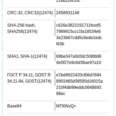
21bd22f853c
CRC-32, CRC32(12474)
2458931148
SHA-256 hash,
c626e3822191711fced5
SHA256(12474)
7969915ccc1fa18534e6
3e23b67cdd5c6ede1edc
f43b
SHA1, SHA-1(12474)
68be047a0d3dc506fdd8
4e0f27e9c6d36ae97a10
ГОСТ Р 34.11, GOST R
e7bd9922420cf06d7684
34.11-94, GOST(12474)
8902465d39595d16015a
210f4db99eddc0648693
98ec
Base64
MTI0NzQ=