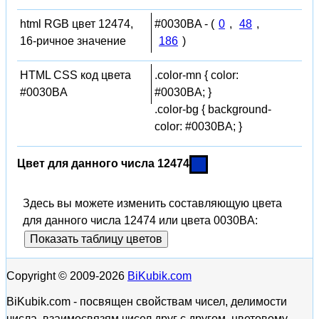
html RGB цвет 12474,
#0030BA - (
0
,
48
,
16-ричное значение
186
)
HTML CSS код цвета
.color-mn { color:
#0030BA
#0030BA; }
.color-bg { background-
color: #0030BA; }
Цвет для данного числа 12474
Здесь вы можете изменить составляющую цвета
для данного числа 12474 или цвета 0030BA:
Показать таблицу цветов
Copyright © 2009-2026
BiKubik.com
BiKubik.com - посвящен свойствам чисел, делимости
числа, взаимосвязям чисел друг с другом, цветовому