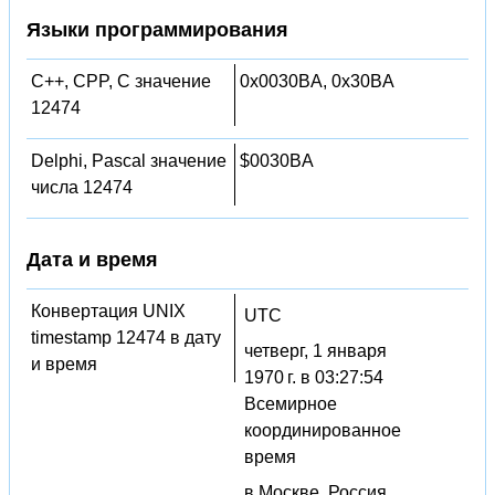
Языки программирования
C++, CPP, C значение
0x0030BA, 0x30BA
12474
Delphi, Pascal значение
$0030BA
числа 12474
Дата и время
Конвертация UNIX
UTC
timestamp 12474 в дату
четверг, 1 января
и время
1970 г. в 03:27:54
Всемирное
координированное
время
в Москве, Россия