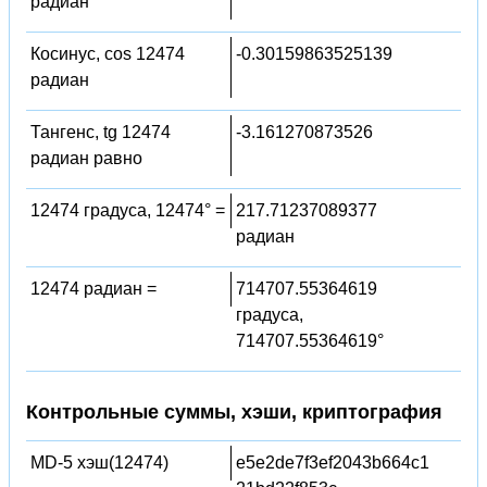
радиан
Косинус, cos 12474
-0.30159863525139
радиан
Тангенс, tg 12474
-3.161270873526
радиан равно
12474 градуса, 12474° =
217.71237089377
радиан
12474 радиан =
714707.55364619
градуса,
714707.55364619°
Контрольные суммы, хэши, криптография
MD-5 хэш(12474)
e5e2de7f3ef2043b664c1