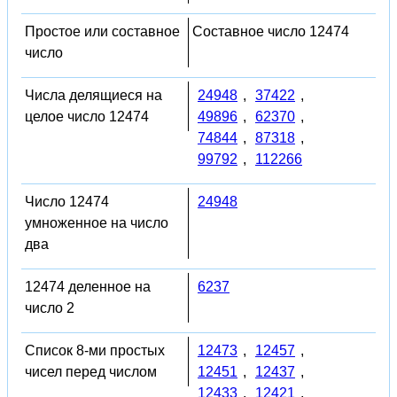
Простое или составное
Составное число 12474
число
Числа делящиеся на
24948
,
37422
,
целое число 12474
49896
,
62370
,
74844
,
87318
,
99792
,
112266
Число 12474
24948
умноженное на число
два
12474 деленное на
6237
число 2
Список 8-ми простых
12473
,
12457
,
чисел перед числом
12451
,
12437
,
12433
,
12421
,