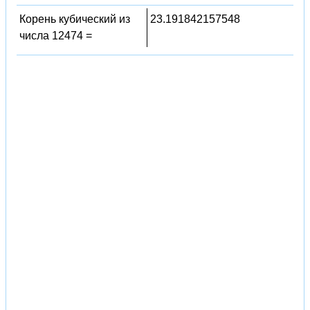
Корень кубический из
23.191842157548
числа 12474 =