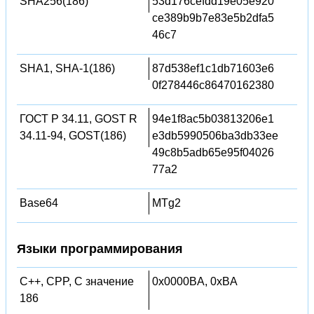
SHA256(186)
53d176cefdd19e05e920
ce389b9b7e83e5b2dfa5
46c7
SHA1, SHA-1(186)
87d538ef1c1db71603e6
0f278446c86470162380
ГОСТ Р 34.11, GOST R
94e1f8ac5b03813206e1
34.11-94, GOST(186)
e3db5990506ba3db33ee
49c8b5adb65e95f04026
77a2
Base64
MTg2
Языки программирования
C++, CPP, C значение
0x0000BA, 0xBA
186