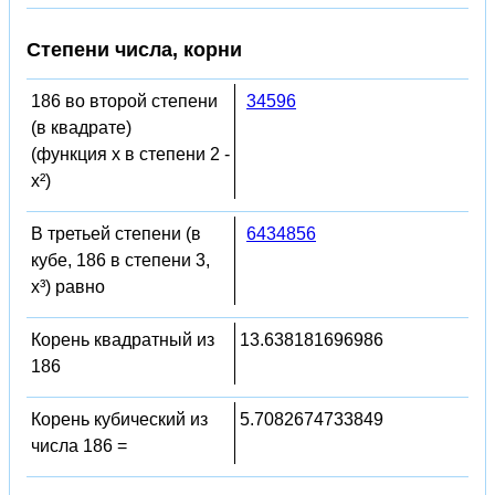
Степени числа, корни
186 во второй степени
34596
(в квадрате)
(функция x в степени 2 -
x²)
В третьей степени (в
6434856
кубе, 186 в степени 3,
x³) равно
Корень квадратный из
13.638181696986
186
Корень кубический из
5.7082674733849
числа 186 =