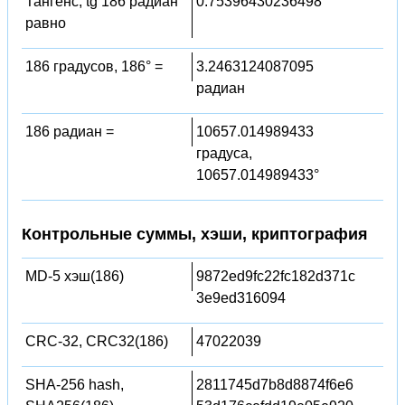
Тангенс, tg 186 радиан
0.75396430236498
равно
186 градусов, 186° =
3.2463124087095
радиан
186 радиан =
10657.014989433
градуса,
10657.014989433°
Контрольные суммы, хэши, криптография
MD-5 хэш(186)
9872ed9fc22fc182d371c
3e9ed316094
CRC-32, CRC32(186)
47022039
SHA-256 hash,
2811745d7b8d8874f6e6