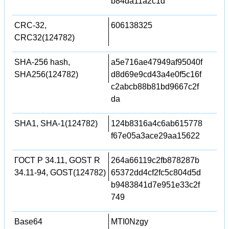
b84da11a2c1d
CRC-32,
606138325
CRC32(124782)
SHA-256 hash,
a5e716ae47949af95040f
SHA256(124782)
d8d69e9cd43a4e0f5c16f
c2abcb88b81bd9667c2f
da
SHA1, SHA-1(124782)
124b8316a4c6ab615778
f67e05a3ace29aa15622
ГОСТ Р 34.11, GOST R
264a66119c2fb878287b
34.11-94, GOST(124782)
65372dd4cf2fc5c804d5d
b9483841d7e951e33c2f
749
Base64
MTI0Nzgy