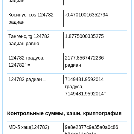
радиан
Косинус, cos 124782
-0.47010016352794
радиан
Тангенс, tg 124782
1.8775000335275
радиан равно
124782 градуса,
2177.8567472236
124782° =
радиан
124782 радиан =
7149481.9592014
градуса,
7149481.9592014°
Контрольные суммы, хэши, криптография
MD-5 хэш(124782)
9e8e2377c9e35a0a0c86