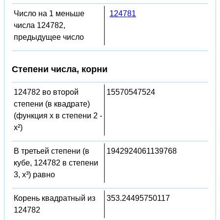
Число на 1 меньше
124781
числа 124782,
предыдущее число
Степени числа, корни
124782 во второй
15570547524
степени (в квадрате)
(функция x в степени 2 -
x²)
В третьей степени (в
1942924061139768
кубе, 124782 в степени
3, x³) равно
Корень квадратный из
353.24495750117
124782