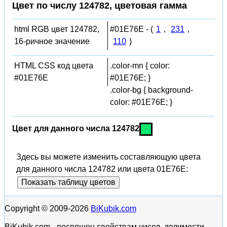
Цвет по числу 124782, цветовая гамма
html RGB цвет 124782,
#01E76E - (
1
,
231
,
16-ричное значение
110
)
HTML CSS код цвета
.color-mn { color:
#01E76E
#01E76E; }
.color-bg { background-
color: #01E76E; }
Цвет для данного числа 124782
Здесь вы можете изменить составляющую цвета
для данного числа 124782 или цвета 01E76E:
Показать таблицу цветов
Copyright © 2009-2026
BiKubik.com
BiKubik.com - посвящен свойствам чисел, делимости