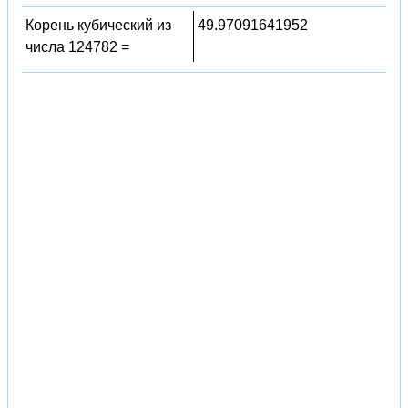
Корень кубический из
49.97091641952
числа 124782 =