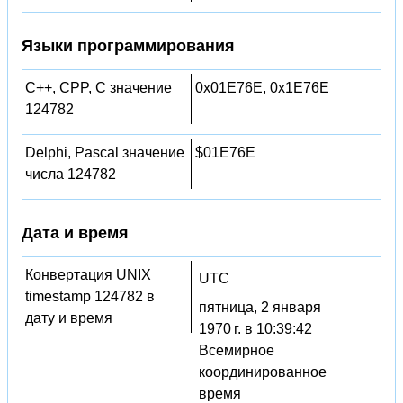
Языки программирования
C++, CPP, C значение
0x01E76E, 0x1E76E
124782
Delphi, Pascal значение
$01E76E
числа 124782
Дата и время
Конвертация UNIX
UTC
timestamp 124782 в
пятница, 2 января
дату и время
1970 г. в 10:39:42
Всемирное
координированное
время