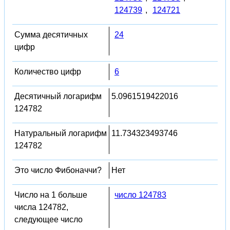
124739
,
124721
Сумма десятичных
24
цифр
Количество цифр
6
Десятичный логарифм
5.0961519422016
124782
Натуральный логарифм
11.734323493746
124782
Это число Фибоначчи?
Нет
Число на 1 больше
число 124783
числа 124782,
следующее число