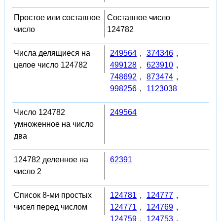
Простое или составное
Составное число
число
124782
Числа делящиеся на
249564
,
374346
,
целое число 124782
499128
,
623910
,
748692
,
873474
,
998256
,
1123038
Число 124782
249564
умноженное на число
два
124782 деленное на
62391
число 2
Список 8-ми простых
124781
,
124777
,
чисел перед числом
124771
,
124769
,
124759
,
124753
,