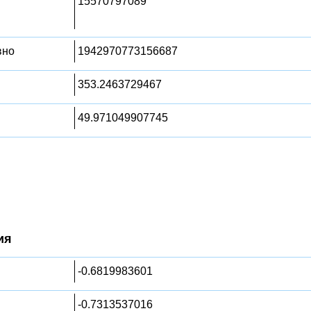
15570797089
вно
1942970773156687
353.2463729467
49.971049907745
ия
-0.6819983601
-0.7313537016