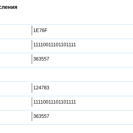
сления
1E76F
11110011101101111
363557
124783
11110011101101111
363557