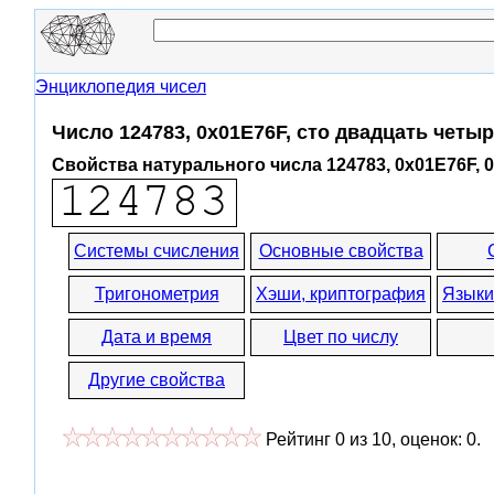
Энциклопедия чисел
Число 124783, 0x01E76F, сто двадцать четы
Свойства натурального числа 124783, 0x01E76F, 
Системы счисления
Основные свойства
Тригонометрия
Хэши, криптография
Языки
Дата и время
Цвет по числу
Другие свойства
Рейтинг
0
из
10
, оценок:
0
.