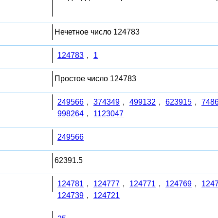
Нечетное число 124783
124783
,
1
Простое число 124783
249566
,
374349
,
499132
,
623915
,
748
998264
,
1123047
249566
62391.5
124781
,
124777
,
124771
,
124769
,
124
124739
,
124721