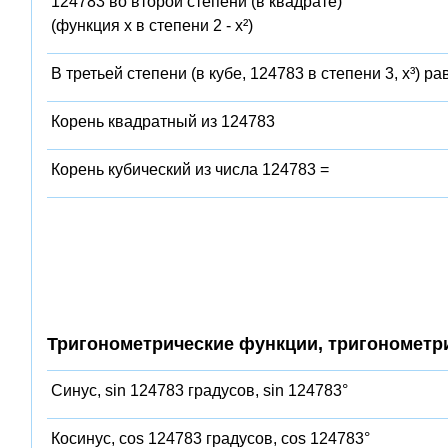
124783 во второй степени (в квадрате)
(функция x в степени 2 - x²)
В третьей степени (в кубе, 124783 в степени 3, x³) ра
Корень квадратный из 124783
Корень кубический из числа 124783 =
Тригонометрические функции, тригонометр
Синус, sin 124783 градусов, sin 124783°
Косинус, cos 124783 градусов, cos 124783°