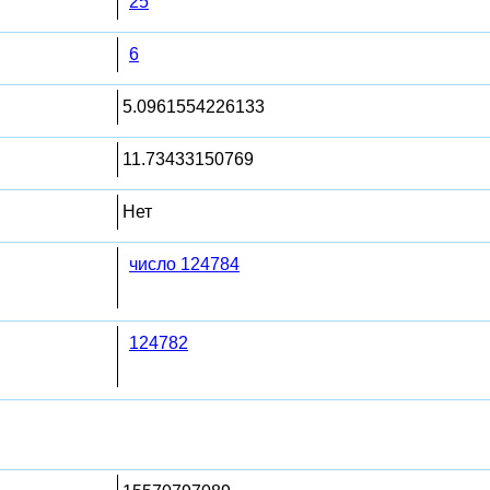
25
6
5.0961554226133
11.73433150769
Нет
число 124784
124782