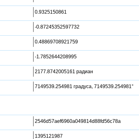
0.9325150861
-0.87245352597732
0.48869708921759
-1.7852644208995
2177.8742005161 радиан
7149539.254981 градуса, 7149539.254981°
2546d57aef6960a049814d88fd56c78a
1395121987