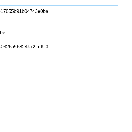
617855b91b04743e0ba
dbe
40326a568244721df9f3