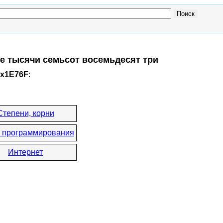
ре тысячи семьсот восемьдесят три
0x1E76F
:
Степени, корни
 программирования
Интернет