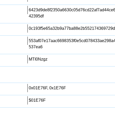
6423d9de8f2350a6630c05d76cd22af7ad44ce
42395df
0c193f5e65a32b9a77ba88e2b552174369729
553af07e17aac6698353f0e5cd078433ae298a
537ea6
MTI0Nzgz
0x01E76F, 0x1E76F
$01E76F