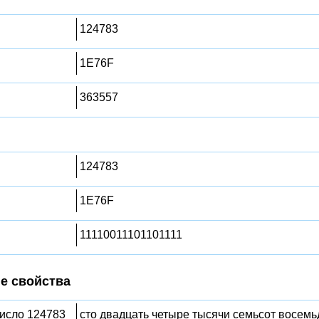
124783
1E76F
363557
124783
1E76F
11110011101101111
е свойства
число 124783
сто двадцать четыре тысячи семьсот восемь