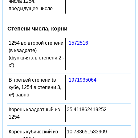
числа 1254,
предыдущее число
Степени числа, корни
1254 во второй степени
1572516
(в квадрате)
(функция x в степени 2 -
x²)
В третьей степени (в
1971935064
кубе, 1254 в степени 3,
x³) равно
Корень квадратный из
35.411862419252
1254
Корень кубический из
10.783651533909