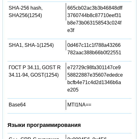
SHA-256 hash,
665cb02ac3b3b46848dff
SHA256(1254)
3760744b8c87710eef31
b8e73b063158543c024f
e3f
SHA1, SHA-1(1254)
0d467c11c1f788a43266
782aac388b66b0f22551
ГОСТ Р 34.11, GOST R
e72729c98fa301147ce9
34.11-94, GOST(1254)
58822887e35607ededce
bcfb4e71c4d2d1346b6a
e205
Base64
MTI1NA==
Языки программирования