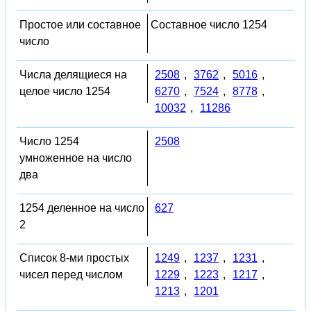
Простое или составное
Составное число 1254
число
Числа делящиеся на
2508
,
3762
,
5016
,
целое число 1254
6270
,
7524
,
8778
,
10032
,
11286
Число 1254
2508
умноженное на число
два
1254 деленное на число
627
2
Список 8-ми простых
1249
,
1237
,
1231
,
чисел перед числом
1229
,
1223
,
1217
,
1213
,
1201