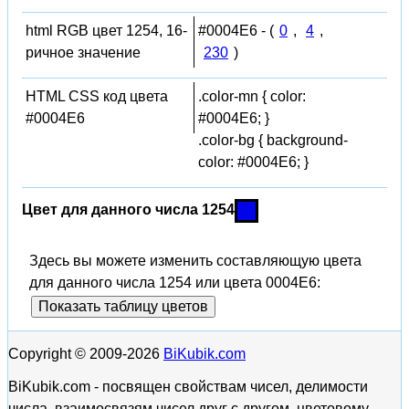
html RGB цвет 1254, 16-
#0004E6 - (
0
,
4
,
ричное значение
230
)
HTML CSS код цвета
.color-mn { color:
#0004E6
#0004E6; }
.color-bg { background-
color: #0004E6; }
Цвет для данного числа 1254
Здесь вы можете изменить составляющую цвета
для данного числа 1254 или цвета 0004E6:
Показать таблицу цветов
Copyright © 2009-2026
BiKubik.com
BiKubik.com - посвящен свойствам чисел, делимости
числа, взаимосвязям чисел друг с другом, цветовому