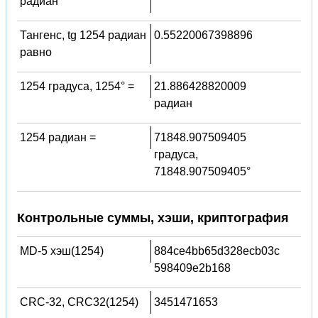
радиан
Тангенс, tg 1254 радиан
0.55220067398896
равно
1254 градуса, 1254° =
21.886428820009
радиан
1254 радиан =
71848.907509405
градуса,
71848.907509405°
Контрольные суммы, хэши, криптография
MD-5 хэш(1254)
884ce4bb65d328ecb03c
598409e2b168
CRC-32, CRC32(1254)
3451471653