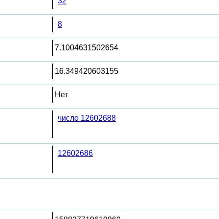
32
8
7.1004631502654
16.349420603155
Нет
число 12602688
12602686