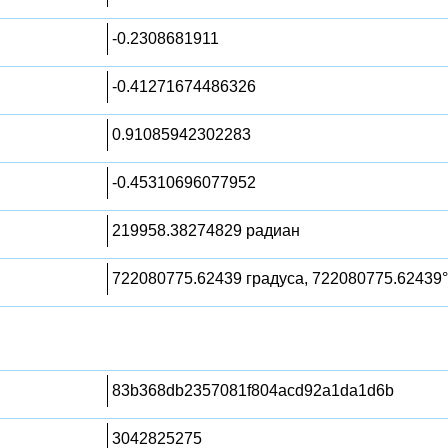
-0.2308681911
-0.41271674486326
0.91085942302283
-0.45310696077952
219958.38274829 радиан
722080775.62439 градуса, 722080775.62439°
83b368db2357081f804acd92a1da1d6b
3042825275