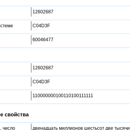
12602687
истеме
C04D3F
е
60046477
12602687
C04D3F
110000000100110100111111
е свойства
, число
двенадцать миллионов шестьсот две тысячи