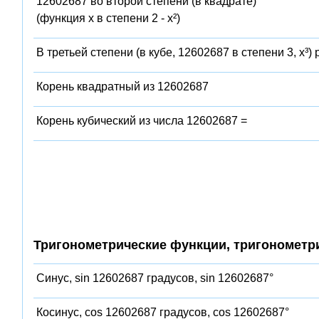
12602687 во второй степени (в квадрате)
(функция x в степени 2 - x²)
В третьей степени (в кубе, 12602687 в степени 3, x³)
Корень квадратный из 12602687
Корень кубический из числа 12602687 =
Тригонометрические функции, тригонометр
Синус, sin 12602687 градусов, sin 12602687°
Косинус, cos 12602687 градусов, cos 12602687°