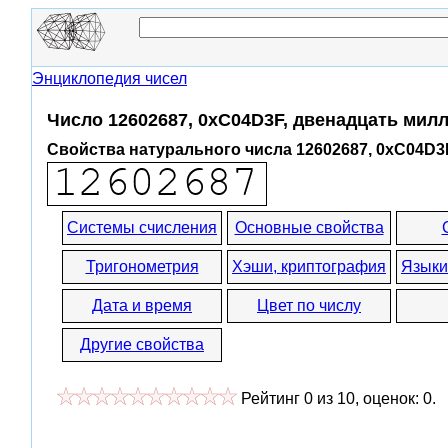
Энциклопедия чисел
Число 12602687, 0xC04D3F, двенадцать мил
Свойства натурального числа 12602687, 0xC04D3
Системы счисления
Основные свойства
Тригонометрия
Хэши, криптография
Языки
Дата и время
Цвет по числу
Другие свойства
Рейтинг
0
из
10
, оценок:
0
.