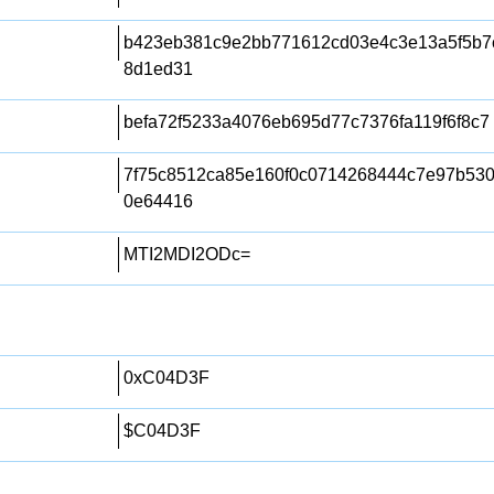
b423eb381c9e2bb771612cd03e4c3e13a5f5b7
8d1ed31
befa72f5233a4076eb695d77c7376fa119f6f8c7
7f75c8512ca85e160f0c0714268444c7e97b53
0e64416
MTI2MDI2ODc=
0xC04D3F
$C04D3F