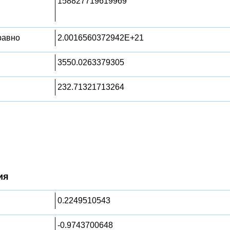
158827719619969
 равно
2.0016560372942E+21
3550.0263379305
232.71321713264
ия
0.2249510543
-0.9743700648