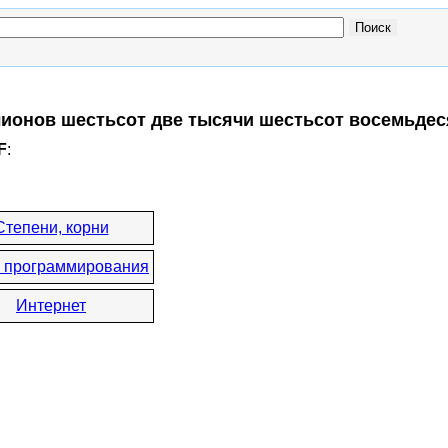
лионов шестьсот две тысячи шестьсот восемьдес
F
:
Степени, корни
 программирования
Интернет