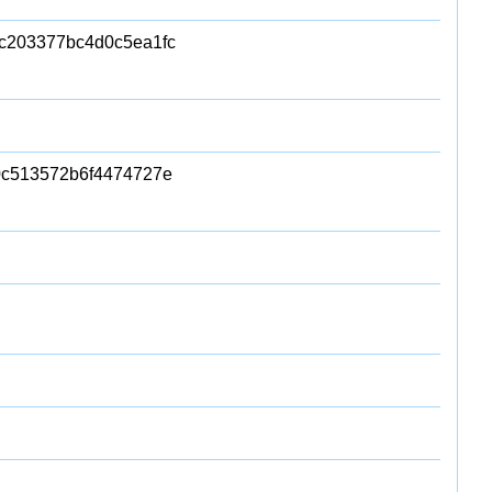
c203377bc4d0c5ea1fc
0c513572b6f4474727e