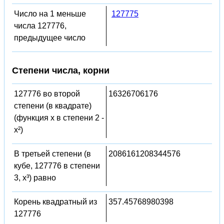
Число на 1 меньше
127775
числа 127776,
предыдущее число
Степени числа, корни
127776 во второй
16326706176
степени (в квадрате)
(функция x в степени 2 -
x²)
В третьей степени (в
2086161208344576
кубе, 127776 в степени
3, x³) равно
Корень квадратный из
357.45768980398
127776