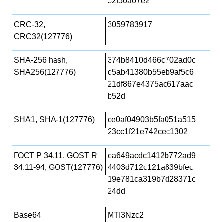
52f50a07e2
CRC-32,
3059783917
CRC32(127776)
SHA-256 hash,
374b8410d466c702ad0c
SHA256(127776)
d5ab41380b55eb9af5c6
21df867e4375ac617aac
b52d
SHA1, SHA-1(127776)
ce0af04903b5fa051a515
23cc1f21e742cec1302
ГОСТ Р 34.11, GOST R
ea649acdc1412b772ad9
34.11-94, GOST(127776)
4403d712c121a839bfec
19e781ca319b7d28371c
24dd
Base64
MTI3Nzc2