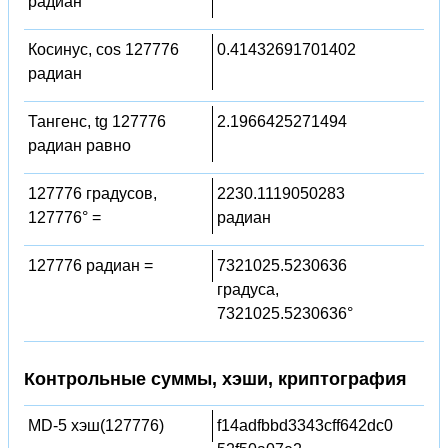
радиан
Косинус, cos 127776
0.41432691701402
радиан
Тангенс, tg 127776
2.1966425271494
радиан равно
127776 градусов,
2230.1119050283
127776° =
радиан
127776 радиан =
7321025.5230636
градуса,
7321025.5230636°
Контрольные суммы, хэши, криптография
MD-5 хэш(127776)
f14adfbbd3343cff642dc0