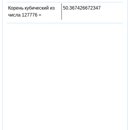
Корень кубический из
50.367426672347
числа 127776 =