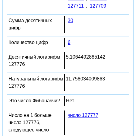
127711
,
127709
Сумма десятичных
30
цифр
Количество цифр
6
Десятичный логарифм
5.1064492885142
127776
Натуральный логарифм
11.758034009863
127776
Это число Фибоначчи?
Нет
Число на 1 больше
число 127777
числа 127776,
следующее число