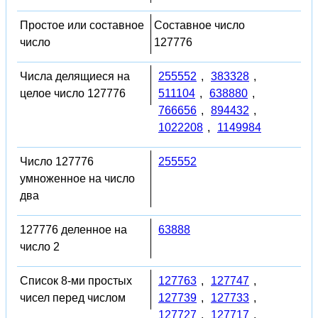
Простое или составное
Составное число
число
127776
Числа делящиеся на
255552
,
383328
,
целое число 127776
511104
,
638880
,
766656
,
894432
,
1022208
,
1149984
Число 127776
255552
умноженное на число
два
127776 деленное на
63888
число 2
Список 8-ми простых
127763
,
127747
,
чисел перед числом
127739
,
127733
,
127727
,
127717
,