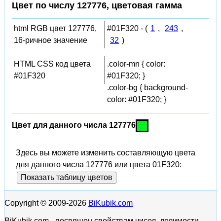
Цвет по числу 127776, цветовая гамма
html RGB цвет 127776,
#01F320 - (
1
,
243
,
16-ричное значение
32
)
HTML CSS код цвета
.color-mn { color:
#01F320
#01F320; }
.color-bg { background-
color: #01F320; }
Цвет для данного числа 127776
Здесь вы можете изменить составляющую цвета
для данного числа 127776 или цвета 01F320:
Показать таблицу цветов
Copyright © 2009-2026
BiKubik.com
BiKubik.com - посвящен свойствам чисел, делимости