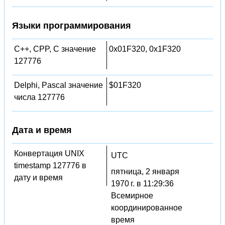
Языки программирования
C++, CPP, C значение
0x01F320, 0x1F320
127776
Delphi, Pascal значение
$01F320
числа 127776
Дата и время
Конвертация UNIX
UTC
timestamp 127776 в
пятница, 2 января
дату и время
1970 г. в 11:29:36
Всемирное
координированное
время