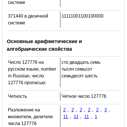
системе
371440 в двоичной
11111001100100000
системе
Основные арифметические и
алгебраические свойства
Число 127776 на
сто двадцать семь
русском языке, number
тысяч семьсот
in Russian, число
семьдесят шесть
127776 прописью:
Четность
Четное число 127776
Разложение на
2
,
2
,
2
,
2
,
2
,
3
,
множители, делители
11
,
11
,
11
,
1
числа 127776