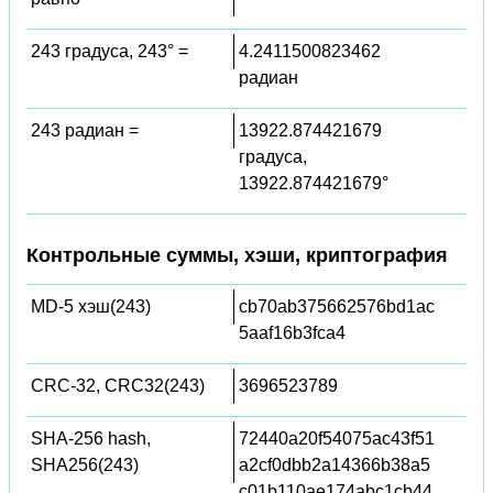
243 градуса, 243° =
4.2411500823462
радиан
243 радиан =
13922.874421679
градуса,
13922.874421679°
Контрольные суммы, хэши, криптография
MD-5 хэш(243)
cb70ab375662576bd1ac
5aaf16b3fca4
CRC-32, CRC32(243)
3696523789
SHA-256 hash,
72440a20f54075ac43f51
SHA256(243)
a2cf0dbb2a14366b38a5
c01b110ae174abc1cb44