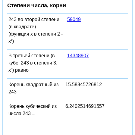
Степени числа, корни
243 во второй степени
59049
(в квадрате)
(функция x в степени 2 -
x²)
В третьей степени (в
14348907
кубе, 243 в степени 3,
x³) равно
Корень квадратный из
15.58845726812
243
Корень кубический из
6.2402514691557
числа 243 =