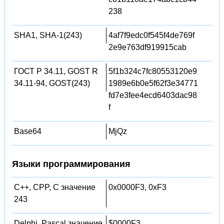
238
SHA1, SHA-1(243)
4af7f9edc0f545f4de769f
2e9e763df919915cab
ГОСТ Р 34.11, GOST R
5f1b324c7fc80553120e9
34.11-94, GOST(243)
1989e6b0e5f62f3e34771
fd7e3fee4ecd6403dac98
f
Base64
MjQz
Языки программирования
C++, CPP, C значение
0x0000F3, 0xF3
243
Delphi, Pascal значение
$0000F3