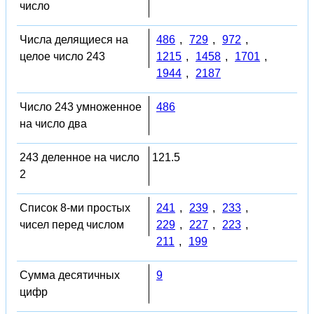
число
Числа делящиеся на
486
,
729
,
972
,
целое число 243
1215
,
1458
,
1701
,
1944
,
2187
Число 243 умноженное
486
на число два
243 деленное на число
121.5
2
Список 8-ми простых
241
,
239
,
233
,
чисел перед числом
229
,
227
,
223
,
211
,
199
Сумма десятичных
9
цифр