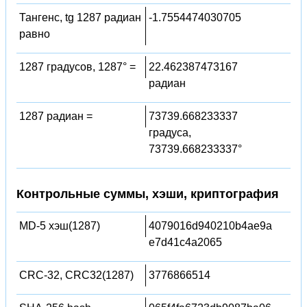
Тангенс, tg 1287 радиан
-1.7554474030705
равно
1287 градусов, 1287° =
22.462387473167
радиан
1287 радиан =
73739.668233337
градуса,
73739.668233337°
Контрольные суммы, хэши, криптография
MD-5 хэш(1287)
4079016d940210b4ae9a
e7d41c4a2065
CRC-32, CRC32(1287)
3776866514