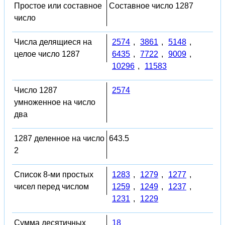
Простое или составное
Составное число 1287
число
Числа делящиеся на
2574
,
3861
,
5148
,
целое число 1287
6435
,
7722
,
9009
,
10296
,
11583
Число 1287
2574
умноженное на число
два
1287 деленное на число
643.5
2
Список 8-ми простых
1283
,
1279
,
1277
,
чисел перед числом
1259
,
1249
,
1237
,
1231
,
1229
Сумма десятичных
18