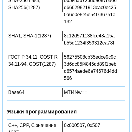
SHA-256 hash,
065f4fa6723db9087ba06
SHA256(1287)
d66629821913cac0ec25
0a6e0e8e5e54f736751a
132
SHA1, SHA-1(1287)
8c12d571138fce48a15a
b55d1234f359312ea78f
ГОСТ Р 34.11, GOST R
56275508cb35edce9c9c
34.11-94, GOST(1287)
3d6dc85f4845dd89f1beb
d6574aede6a74676d4dd
566
Base64
MTI4Nw==
Языки программирования
C++, CPP, C значение
0x000507, 0x507