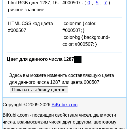
html RGB цвет 1287, 16-
#000507 - (
0
,
5
,
7
)
ричное значение
HTML CSS код цвета
.color-mn { color:
#000507
#000507; }
.color-bg { background-
color: #000507; }
Цвет для данного числа 1287
Здесь вы можете изменить составляющую цвета
для данного числа 1287 или цвета 000507:
Показать таблицу цветов
Copyright © 2009-2026
BiKubik.com
BiKubik.com - посвящен свойствам чисел, делимости
числа, взаимосвязям чисел друг с другом, цветовому
представлению чисел, математике и программированию,