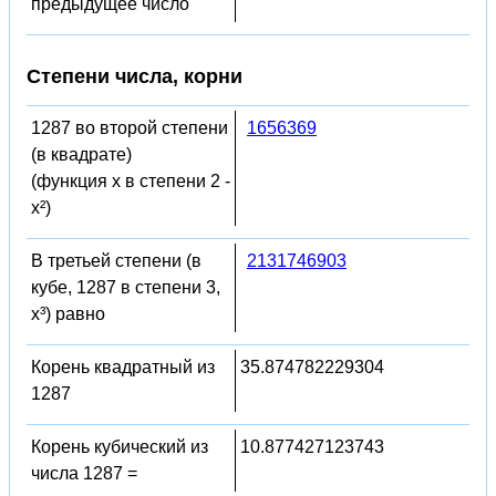
предыдущее число
Степени числа, корни
1287 во второй степени
1656369
(в квадрате)
(функция x в степени 2 -
x²)
В третьей степени (в
2131746903
кубе, 1287 в степени 3,
x³) равно
Корень квадратный из
35.874782229304
1287
Корень кубический из
10.877427123743
числа 1287 =