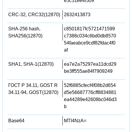
e5c51ee4f509
CRC-32, CRC32(12870)
2632413873
SHA-256 hash,
c8501817fc5721471599
SHA256(12870)
c7388c034c6bd0db8570
54faeabce9cdf82fdac4f0
af
SHA1, SHA-1(12870)
ea7e2a75297ea11dcd29
be3ff555ae84f7909249
ГОСТ Р 34.11, GOST R
52f6885cfecf4f08b2d654
34.11-94, GOST(12870)
d5e56687776cff8834881
ea44289e42608bc046d3
b
Base64
MTI4NzA=