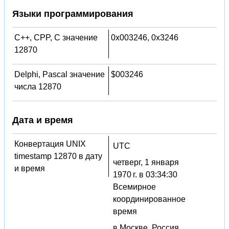
Языки программирования
C++, CPP, C значение
0x003246, 0x3246
12870
Delphi, Pascal значение
$003246
числа 12870
Дата и время
Конвертация UNIX
UTC
timestamp 12870 в дату
четверг, 1 января
и время
1970 г. в 03:34:30
Всемирное
координированное
время
в Москве, Россия