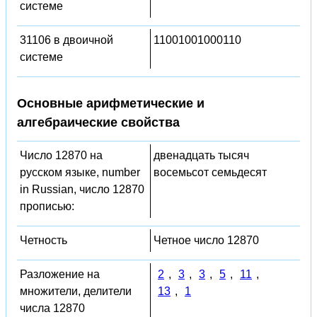
системе
31106 в двоичной
11001001000110
системе
Основные арифметические и
алгебраические свойства
Число 12870 на
двенадцать тысяч
русском языке, number
восемьсот семьдесят
in Russian, число 12870
прописью:
Четность
Четное число 12870
Разложение на
2
,
3
,
3
,
5
,
11
,
множители, делители
13
,
1
числа 12870