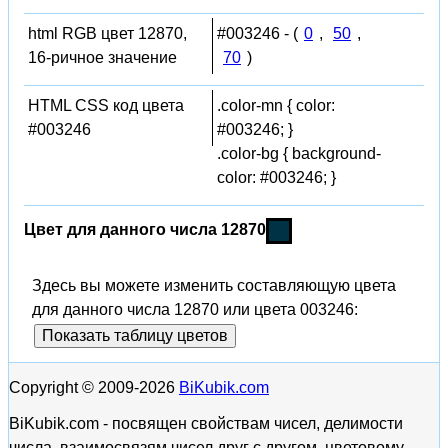
html RGB цвет 12870,
#003246 - (
0
,
50
,
16-ричное значение
70
)
HTML CSS код цвета
.color-mn { color:
#003246
#003246; }
.color-bg { background-
color: #003246; }
Цвет для данного числа 12870
Здесь вы можете изменить составляющую цвета
для данного числа 12870 или цвета 003246:
Показать таблицу цветов
Copyright © 2009-2026
BiKubik.com
BiKubik.com - посвящен свойствам чисел, делимости
числа, взаимосвязям чисел друг с другом, цветовому