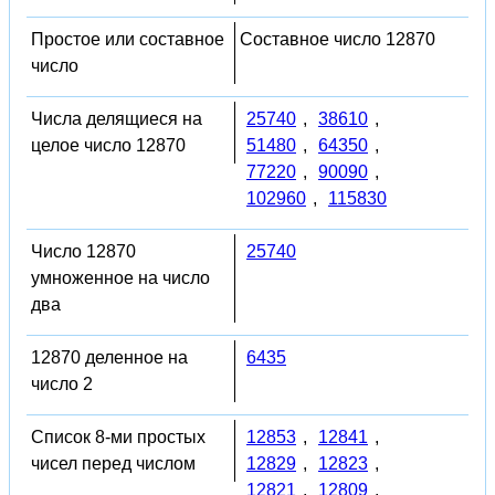
Простое или составное
Составное число 12870
число
Числа делящиеся на
25740
,
38610
,
целое число 12870
51480
,
64350
,
77220
,
90090
,
102960
,
115830
Число 12870
25740
умноженное на число
два
12870 деленное на
6435
число 2
Список 8-ми простых
12853
,
12841
,
чисел перед числом
12829
,
12823
,
12821
,
12809
,