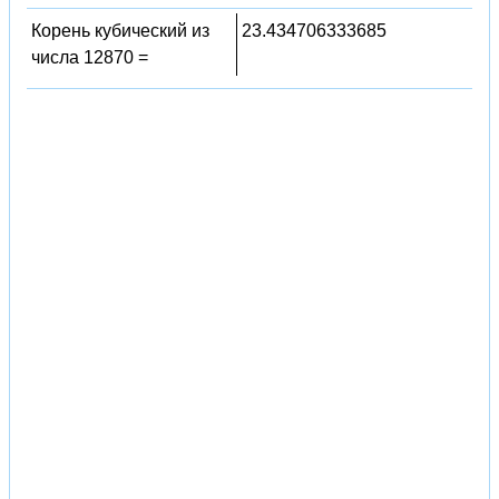
Корень кубический из
23.434706333685
числа 12870 =