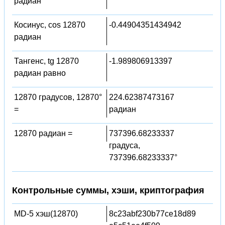
радиан
Косинус, cos 12870
-0.44904351434942
радиан
Тангенс, tg 12870
-1.989806913397
радиан равно
12870 градусов, 12870°
224.62387473167
=
радиан
12870 радиан =
737396.68233337
градуса,
737396.68233337°
Контрольные суммы, хэши, криптография
MD-5 хэш(12870)
8c23abf230b77ce18d89