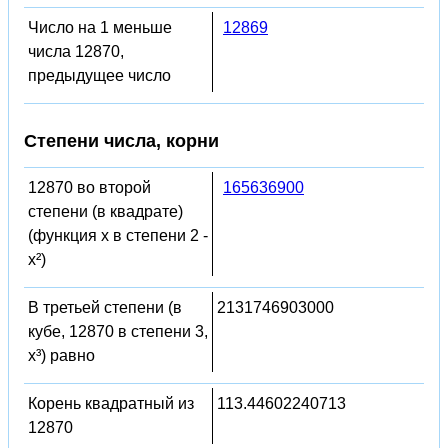
Число на 1 меньше
12869
числа 12870,
предыдущее число
Степени числа, корни
12870 во второй
165636900
степени (в квадрате)
(функция x в степени 2 -
x²)
В третьей степени (в
2131746903000
кубе, 12870 в степени 3,
x³) равно
Корень квадратный из
113.44602240713
12870