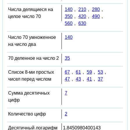
Числа делящиеся на
140
,
210
,
280
,
целое число 70
350
,
420
,
490
,
560
,
630
Число 70 умноженное
140
на число два
70 деленное на число 2
35
Список 8-ми простых
67
,
61
,
59
,
53
,
чисел перед числом
47
,
43
,
41
,
37
Сумма десятичных
7
цифр
Количество цифр
2
Десятичный логарифм
1.8450980400143