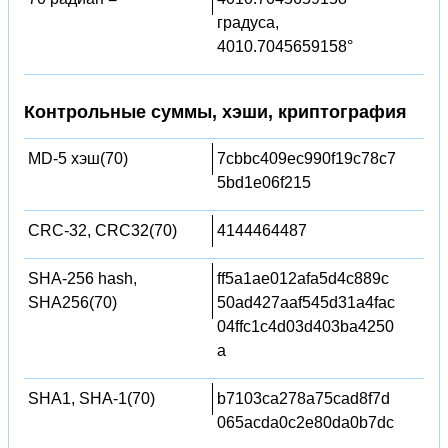
градуса,
4010.7045659158°
Контрольные суммы, хэши, криптография
MD-5 хэш(70)
7cbbc409ec990f19c78c7
5bd1e06f215
CRC-32, CRC32(70)
4144464487
SHA-256 hash,
ff5a1ae012afa5d4c889c
SHA256(70)
50ad427aaf545d31a4fac
04ffc1c4d03d403ba4250
a
SHA1, SHA-1(70)
b7103ca278a75cad8f7d
065acda0c2e80da0b7dc