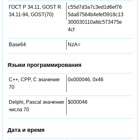
ГОСТ Р 34.11, GOST R
c55d7d3a7c3ed1d6ef76
34.11-94, GOST(70)
5da87564b4efef3918c13
300030110afdc573475e
4cf
Base64
NzA=
Языки программирования
C++, CPP, C значение
0x000046, 0x46
70
Delphi, Pascal значение
$000046
числа 70
Дата и время