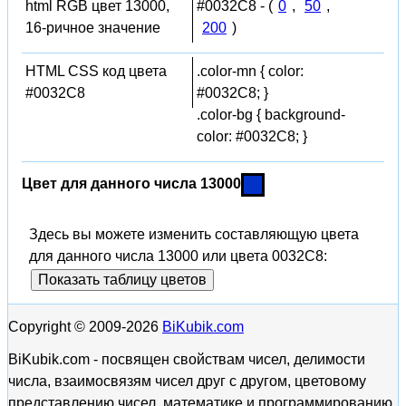
html RGB цвет 13000,
#0032C8 - (
0
,
50
,
16-ричное значение
200
)
HTML CSS код цвета
.color-mn { color:
#0032C8
#0032C8; }
.color-bg { background-
color: #0032C8; }
Цвет для данного числа 13000
Здесь вы можете изменить составляющую цвета
для данного числа 13000 или цвета 0032C8:
Показать таблицу цветов
Copyright © 2009-2026
BiKubik.com
BiKubik.com - посвящен свойствам чисел, делимости
числа, взаимосвязям чисел друг с другом, цветовому
представлению чисел, математике и программированию,