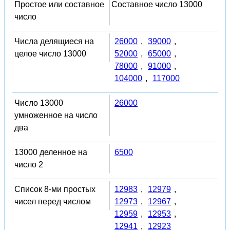
Простое или составное
Составное число 13000
число
Числа делящиеся на
26000
,
39000
,
целое число 13000
52000
,
65000
,
78000
,
91000
,
104000
,
117000
Число 13000
26000
умноженное на число
два
13000 деленное на
6500
число 2
Список 8-ми простых
12983
,
12979
,
чисел перед числом
12973
,
12967
,
12959
,
12953
,
12941
,
12923