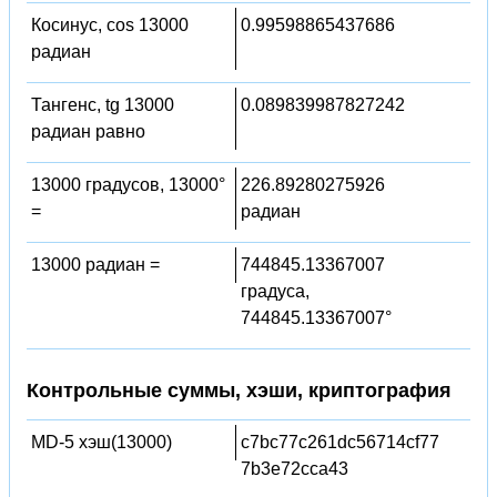
Косинус, cos 13000
0.99598865437686
радиан
Тангенс, tg 13000
0.089839987827242
радиан равно
13000 градусов, 13000°
226.89280275926
=
радиан
13000 радиан =
744845.13367007
градуса,
744845.13367007°
Контрольные суммы, хэши, криптография
MD-5 хэш(13000)
c7bc77c261dc56714cf77
7b3e72cca43