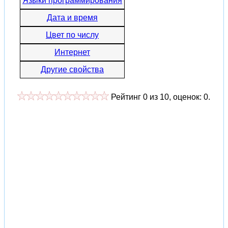
Языки программирования
Дата и время
Цвет по числу
Интернет
Другие свойства
Рейтинг
0
из
10
, оценок:
0
.