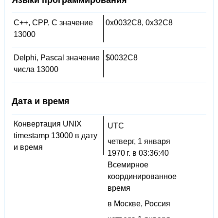
C++, CPP, C значение
0x0032C8, 0x32C8
13000
Delphi, Pascal значение
$0032C8
числа 13000
Дата и время
Конвертация UNIX
UTC
timestamp 13000 в дату
четверг, 1 января
и время
1970 г. в 03:36:40
Всемирное
координированное
время
в Москве, Россия