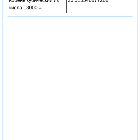
Корень кубический из
23.513346877208
числа 13000 =