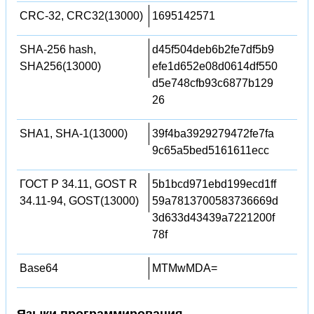
CRC-32, CRC32(13000)
1695142571
SHA-256 hash,
d45f504deb6b2fe7df5b9
SHA256(13000)
efe1d652e08d0614df550
d5e748cfb93c6877b129
26
SHA1, SHA-1(13000)
39f4ba3929279472fe7fa
9c65a5bed5161611ecc
ГОСТ Р 34.11, GOST R
5b1bcd971ebd199ecd1ff
34.11-94, GOST(13000)
59a7813700583736669d
3d633d43439a7221200f
78f
Base64
MTMwMDA=
Языки программирования