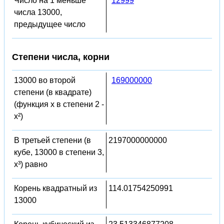
Число на 1 меньше
12999
числа 13000,
предыдущее число
Степени числа, корни
13000 во второй
169000000
степени (в квадрате)
(функция x в степени 2 -
x²)
В третьей степени (в
2197000000000
кубе, 13000 в степени 3,
x³) равно
Корень квадратный из
114.01754250991
13000