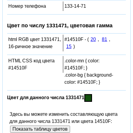
Номер телефона
133-14-71
Цвет по числу 1331471, цветовая гамма
html RGB цвет 1331471,
#14510F - (
20
,
81
,
16-ричное значение
15
)
HTML CSS код цвета
.color-mn { color:
#14510F
#14510F; }
.color-bg { background-
color: #14510F; }
Цвет для данного числа 1331471
Здесь вы можете изменить составляющую цвета
для данного числа 1331471 или цвета 14510F:
Показать таблицу цветов