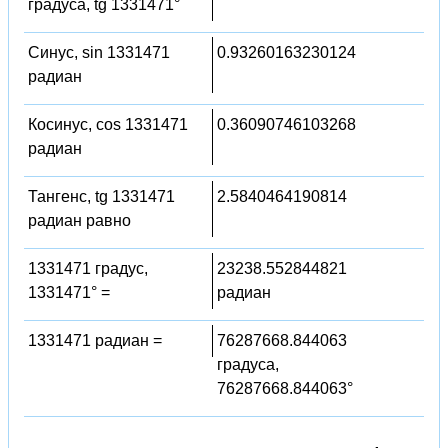
градуса, tg 1331471°
Синус, sin 1331471
0.93260163230124
радиан
Косинус, cos 1331471
0.36090746103268
радиан
Тангенс, tg 1331471
2.5840464190814
радиан равно
1331471 градус,
23238.552844821
1331471° =
радиан
1331471 радиан =
76287668.844063
градуса,
76287668.844063°