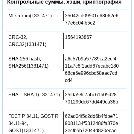
Контрольные суммы, хэши, криптография
MD-5 хэш(1331471)
35042cd09501d68062e6
77e6c04fb5c2
CRC-32,
1564193867
CRC32(1331471)
SHA-256 hash,
a6c57b9a57789ca2ecf4
SHA256(1331471)
11a7c8f1add67ecabc180
68ce5e996cbc58aac7cd
cd4
SHA1, SHA-1(1331471)
25fda58c7abc61b05d28
701290dc67dd449ca36b
ГОСТ Р 34.11, GOST R
62ad04f5c2dd6b4fdbe71
34.11-94,
9081134f5312486fa870e
GOST(1331471)
2ecfb5b72044d820ecae