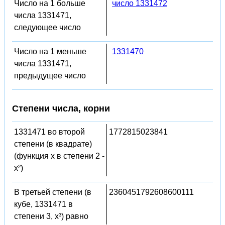
Число на 1 больше
число 1331472
числа 1331471,
следующее число
Число на 1 меньше
1331470
числа 1331471,
предыдущее число
Степени числа, корни
1331471 во второй
1772815023841
степени (в квадрате)
(функция x в степени 2 -
x²)
В третьей степени (в
2360451792608600111
кубе, 1331471 в
степени 3, x³) равно