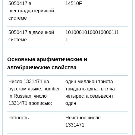
5050417 в
14510F
шестнадцатеричной
системе
5050417 в двоичной
10100010100010000111
системе
1
Основные арифметические и
алгебраические свойства
Число 1331471 на
один миллион триста
русском языке, number
тридцать одна тысяча
in Russian, число
четыреста семьдесят
1331471 прописью:
один
Четность
Нечетное число
1331471