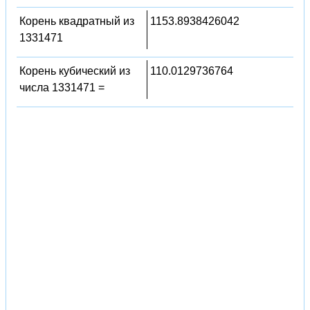
Корень квадратный из
1153.8938426042
1331471
Корень кубический из
110.0129736764
числа 1331471 =