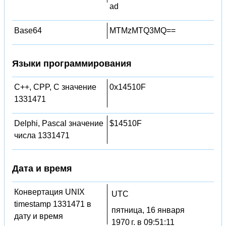
ad
Base64
MTMzMTQ3MQ==
Языки программирования
C++, CPP, C значение
0x14510F
1331471
Delphi, Pascal значение
$14510F
числа 1331471
Дата и время
Конвертация UNIX
UTC
timestamp 1331471 в
пятница, 16 января
дату и время
1970 г. в 09:51:11