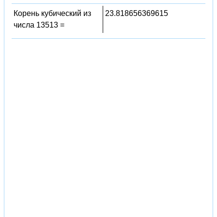
Корень кубический из
23.818656369615
числа 13513 =