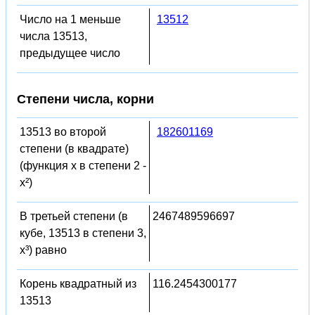
Число на 1 меньше
13512
числа 13513,
предыдущее число
Степени числа, корни
13513 во второй
182601169
степени (в квадрате)
(функция x в степени 2 -
x²)
В третьей степени (в
2467489596697
кубе, 13513 в степени 3,
x³) равно
Корень квадратный из
116.2454300177
13513