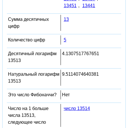
13451
,
13441
Сумма десятичных
13
цифр
Количество цифр
5
Десятичный логарифм
4.1307517767651
13513
Натуральный логарифм
9.5114074640381
13513
Это число Фибоначчи?
Нет
Число на 1 больше
число 13514
числа 13513,
следующее число