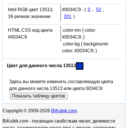
html RGB цвет 13513,
#0034C9 - (
0
,
52
,
16-ричное значение
201
)
HTML CSS код цвета
.color-mn { color:
#0034C9
#0034C9; }
.color-bg { background-
color: #0034C9; }
Цвет для данного числа 13513
Здесь вы можете изменить составляющую цвета
для данного числа 13513 или цвета 0034C9:
Показать таблицу цветов
Copyright © 2009-2026
BiKubik.com
BiKubik.com - посвящен свойствам чисел, делимости
числа, взаимосвязям чисел друг с другом, цветовому