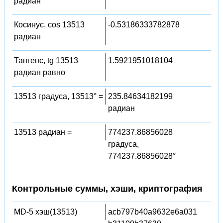
радиан
Косинус, cos 13513
-0.53186333782878
радиан
Тангенс, tg 13513
1.5921951018104
радиан равно
13513 градуса, 13513° =
235.84634182199
радиан
13513 радиан =
774237.86856028
градуса,
774237.86856028°
Контрольные суммы, хэши, криптография
MD-5 хэш(13513)
acb797b40a9632e6a031