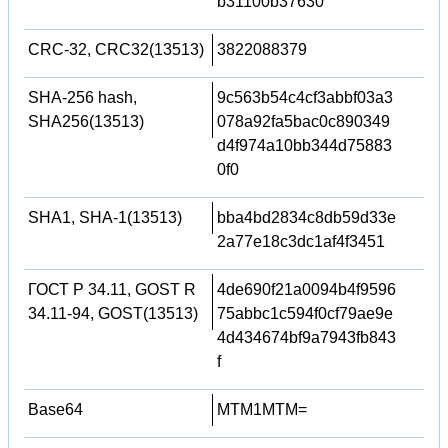
b31100b37630
CRC-32, CRC32(13513)
3822088379
SHA-256 hash,
9c563b54c4cf3abbf03a3
SHA256(13513)
078a92fa5bac0c890349
d4f974a10bb344d75883
0f0
SHA1, SHA-1(13513)
bba4bd2834c8db59d33e
2a77e18c3dc1af4f3451
ГОСТ Р 34.11, GOST R
4de690f21a0094b4f9596
34.11-94, GOST(13513)
75abbc1c594f0cf79ae9e
4d434674bf9a7943fb843
f
Base64
MTM1MTM=