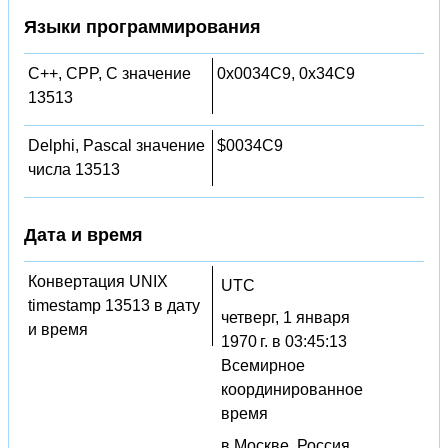
Языки программирования
C++, CPP, C значение
0x0034C9, 0x34C9
13513
Delphi, Pascal значение
$0034C9
числа 13513
Дата и время
Конвертация UNIX
UTC
timestamp 13513 в дату
четверг, 1 января
и время
1970 г. в 03:45:13
Всемирное
координированное
время
в Москве, Россия