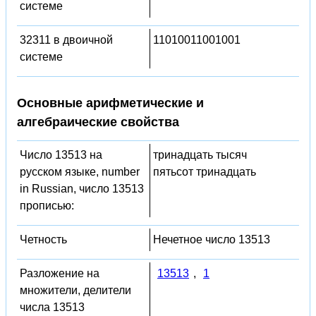
системе
32311 в двоичной
11010011001001
системе
Основные арифметические и
алгебраические свойства
Число 13513 на
тринадцать тысяч
русском языке, number
пятьсот тринадцать
in Russian, число 13513
прописью:
Четность
Нечетное число 13513
Разложение на
13513
,
1
множители, делители
числа 13513