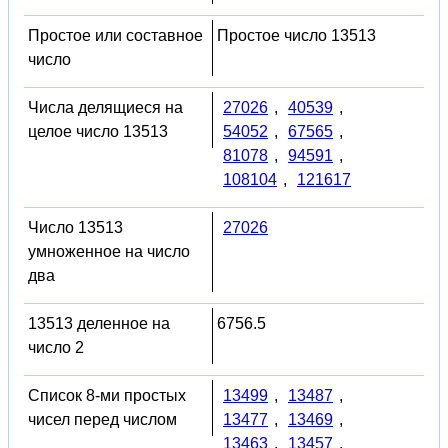
Простое или составное
Простое число 13513
число
Числа делящиеся на
27026
,
40539
,
целое число 13513
54052
,
67565
,
81078
,
94591
,
108104
,
121617
Число 13513
27026
умноженное на число
два
13513 деленное на
6756.5
число 2
Список 8-ми простых
13499
,
13487
,
чисел перед числом
13477
,
13469
,
13463
,
13457
,