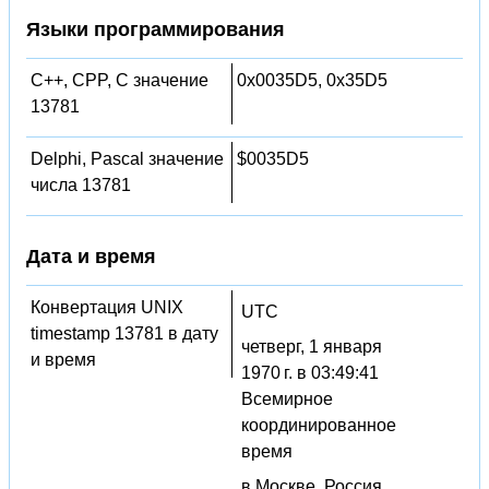
Языки программирования
C++, CPP, C значение
0x0035D5, 0x35D5
13781
Delphi, Pascal значение
$0035D5
числа 13781
Дата и время
Конвертация UNIX
UTC
timestamp 13781 в дату
четверг, 1 января
и время
1970 г. в 03:49:41
Всемирное
координированное
время
в Москве, Россия