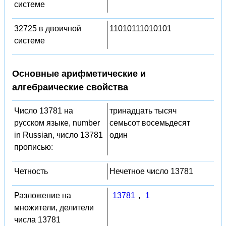
системе
32725 в двоичной
11010111010101
системе
Основные арифметические и
алгебраические свойства
Число 13781 на
тринадцать тысяч
русском языке, number
семьсот восемьдесят
in Russian, число 13781
один
прописью:
Четность
Нечетное число 13781
Разложение на
13781
,
1
множители, делители
числа 13781