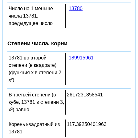
Число на 1 меньше
13780
числа 13781,
предыдущее число
Степени числа, корни
13781 во второй
189915961
степени (в квадрате)
(функция x в степени 2 -
x²)
В третьей степени (в
2617231858541
кубе, 13781 в степени 3,
x³) равно
Корень квадратный из
117.39250401963
13781