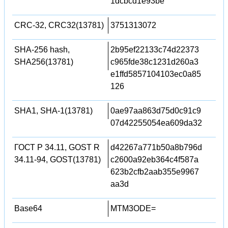
1dcbcd1e93be
CRC-32, CRC32(13781)
3751313072
SHA-256 hash,
2b95ef22133c74d22373
SHA256(13781)
c965fde38c1231d260a3
e1ffd5857104103ec0a85
126
SHA1, SHA-1(13781)
0ae97aa863d75d0c91c9
07d42255054ea609da32
ГОСТ Р 34.11, GOST R
d42267a771b50a8b796d
34.11-94, GOST(13781)
c2600a92eb364c4f587a
623b2cfb2aab355e9967
aa3d
Base64
MTM3ODE=