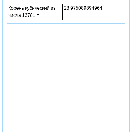
Корень кубический из
23.975089894964
числа 13781 =