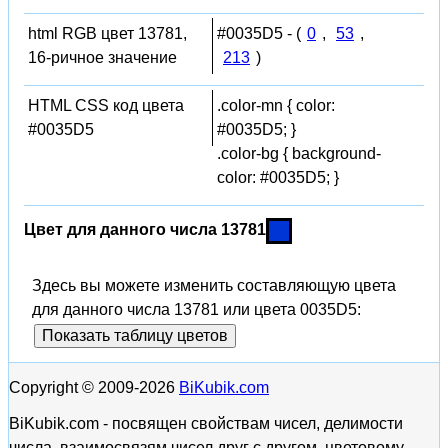
html RGB цвет 13781,
#0035D5 - (
0
,
53
,
16-ричное значение
213
)
HTML CSS код цвета
.color-mn { color:
#0035D5
#0035D5; }
.color-bg { background-
color: #0035D5; }
Цвет для данного числа 13781
Здесь вы можете изменить составляющую цвета
для данного числа 13781 или цвета 0035D5:
Показать таблицу цветов
Copyright © 2009-2026
BiKubik.com
BiKubik.com - посвящен свойствам чисел, делимости
числа, взаимосвязям чисел друг с другом, цветовому