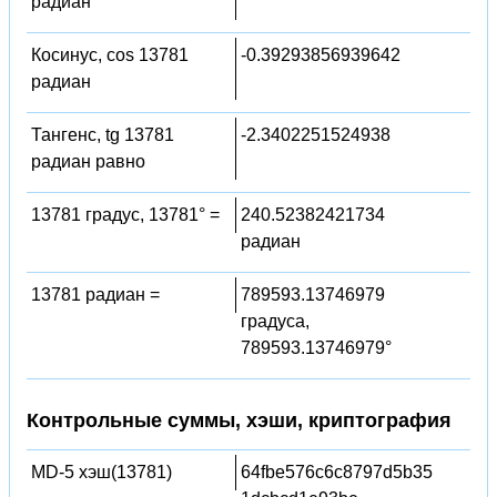
радиан
Косинус, cos 13781
-0.39293856939642
радиан
Тангенс, tg 13781
-2.3402251524938
радиан равно
13781 градус, 13781° =
240.52382421734
радиан
13781 радиан =
789593.13746979
градуса,
789593.13746979°
Контрольные суммы, хэши, криптография
MD-5 хэш(13781)
64fbe576c6c8797d5b35