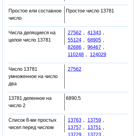
Простое или составное
Простое число 13781
число
Числа делящиеся на
27562
,
41343
,
целое число 13781
55124
,
68905
,
82686
,
96467
,
110248
,
124029
Число 13781
27562
умноженное на число
два
13781 деленное на
6890.5
число 2
Список 8-ми простых
13763
,
13759
,
чисел перед числом
13757
,
13751
,
13729
,
13723
,