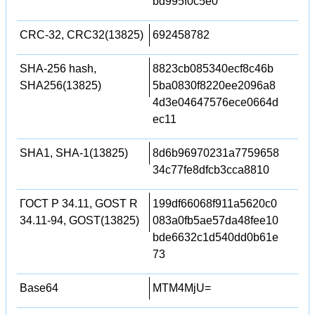
bd995f0c5e0
CRC-32, CRC32(13825)
692458782
SHA-256 hash,
8823cb085340ecf8c46b
SHA256(13825)
5ba0830f8220ee2096a8
4d3e04647576ece0664d
ec11
SHA1, SHA-1(13825)
8d6b96970231a7759658
34c77fe8dfcb3cca8810
ГОСТ Р 34.11, GOST R
199df66068f911a5620c0
34.11-94, GOST(13825)
083a0fb5ae57da48fee10
bde6632c1d540dd0b61e
73
Base64
MTM4MjU=