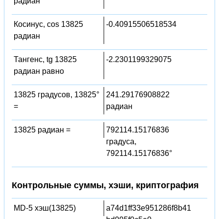
радиан
Косинус, cos 13825
-0.40915506518534
радиан
Тангенс, tg 13825
-2.2301199329075
радиан равно
13825 градусов, 13825°
241.29176908822
=
радиан
13825 радиан =
792114.15176836
градуса,
792114.15176836°
Контрольные суммы, хэши, криптография
MD-5 хэш(13825)
a74d1ff33e951286f8b41