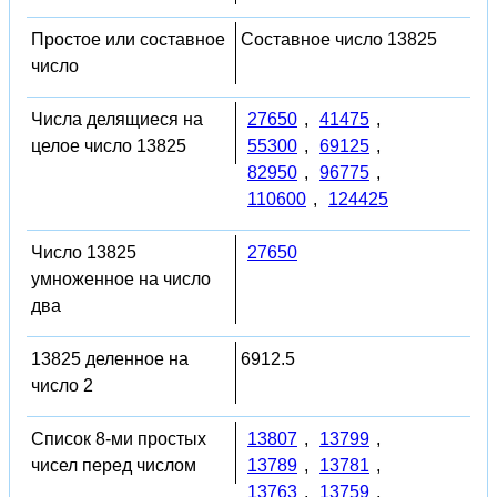
Простое или составное
Составное число 13825
число
Числа делящиеся на
27650
,
41475
,
целое число 13825
55300
,
69125
,
82950
,
96775
,
110600
,
124425
Число 13825
27650
умноженное на число
два
13825 деленное на
6912.5
число 2
Список 8-ми простых
13807
,
13799
,
чисел перед числом
13789
,
13781
,
13763
,
13759
,