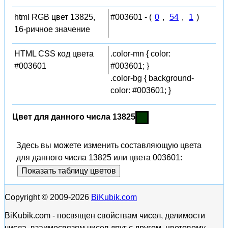
html RGB цвет 13825,
#003601 - (
0
,
54
,
1
)
16-ричное значение
HTML CSS код цвета
.color-mn { color:
#003601
#003601; }
.color-bg { background-
color: #003601; }
Цвет для данного числа 13825
Здесь вы можете изменить составляющую цвета
для данного числа 13825 или цвета 003601:
Показать таблицу цветов
Copyright © 2009-2026
BiKubik.com
BiKubik.com - посвящен свойствам чисел, делимости
числа, взаимосвязям чисел друг с другом, цветовому