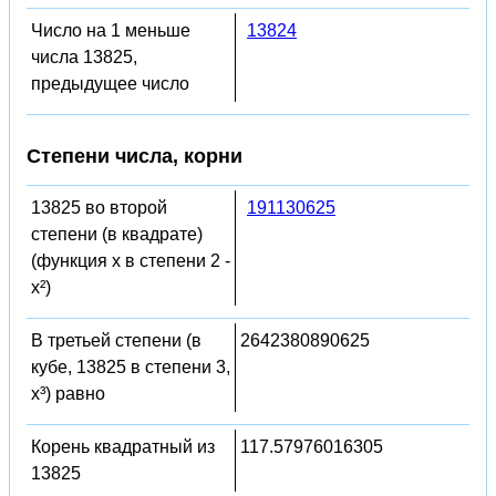
Число на 1 меньше
13824
числа 13825,
предыдущее число
Степени числа, корни
13825 во второй
191130625
степени (в квадрате)
(функция x в степени 2 -
x²)
В третьей степени (в
2642380890625
кубе, 13825 в степени 3,
x³) равно
Корень квадратный из
117.57976016305
13825