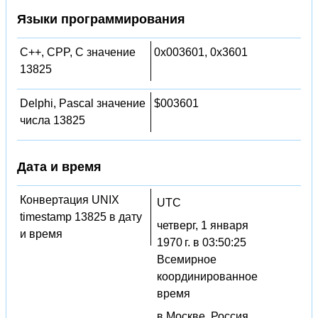
Языки программирования
C++, CPP, C значение
0x003601, 0x3601
13825
Delphi, Pascal значение
$003601
числа 13825
Дата и время
Конвертация UNIX
UTC
timestamp 13825 в дату
четверг, 1 января
и время
1970 г. в 03:50:25
Всемирное
координированное
время
в Москве, Россия