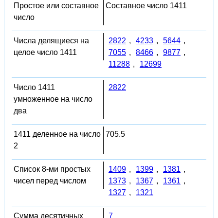
Простое или составное
Составное число 1411
число
Числа делящиеся на
2822
,
4233
,
5644
,
целое число 1411
7055
,
8466
,
9877
,
11288
,
12699
Число 1411
2822
умноженное на число
два
1411 деленное на число
705.5
2
Список 8-ми простых
1409
,
1399
,
1381
,
чисел перед числом
1373
,
1367
,
1361
,
1327
,
1321
Сумма десятичных
7