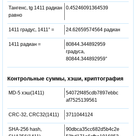
Тангенс, tg 1411 радиан
0.45246091364539
равно
1411 градус, 1411° =
24.62659574564 радиан
1411 радиан =
80844.344892959
градуса,
80844.344892959°
Контрольные суммы, хэши, криптография
MD-5 хэш(1411)
54072f485cdb7897ebbc
af7525139561
CRC-32, CRC32(1411)
3711044124
SHA-256 hash,
90dbca35cc682d5b4c2e