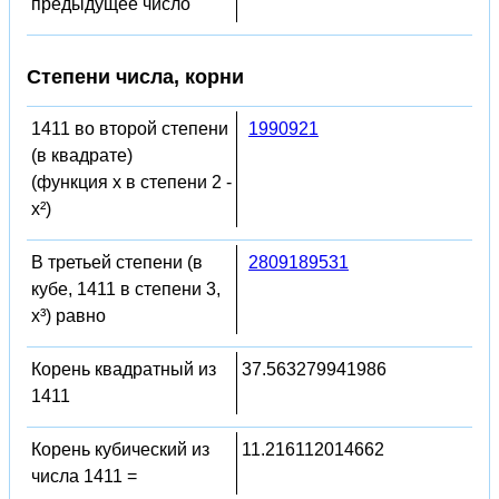
предыдущее число
Степени числа, корни
1411 во второй степени
1990921
(в квадрате)
(функция x в степени 2 -
x²)
В третьей степени (в
2809189531
кубе, 1411 в степени 3,
x³) равно
Корень квадратный из
37.563279941986
1411
Корень кубический из
11.216112014662
числа 1411 =