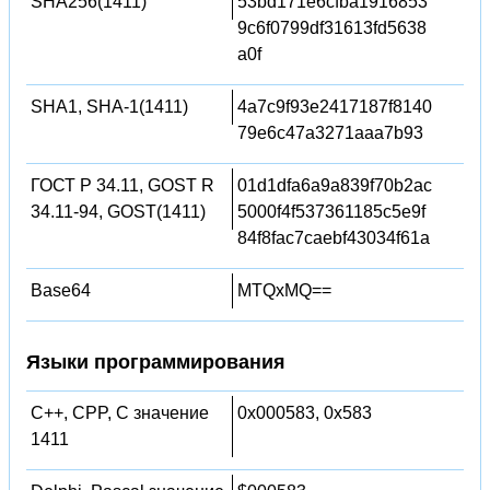
SHA256(1411)
53bd171e6cfba1916853
9c6f0799df31613fd5638
a0f
SHA1, SHA-1(1411)
4a7c9f93e2417187f8140
79e6c47a3271aaa7b93
ГОСТ Р 34.11, GOST R
01d1dfa6a9a839f70b2ac
34.11-94, GOST(1411)
5000f4f537361185c5e9f
84f8fac7caebf43034f61a
Base64
MTQxMQ==
Языки программирования
C++, CPP, C значение
0x000583, 0x583
1411