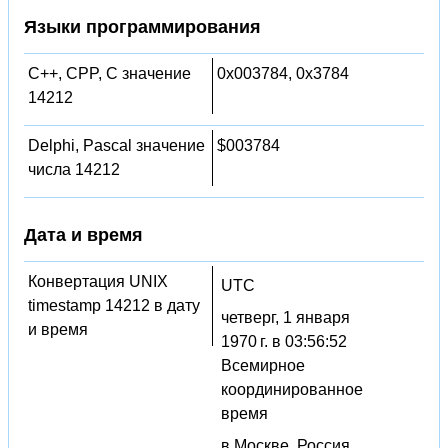
Языки программирования
C++, CPP, C значение
0x003784, 0x3784
14212
Delphi, Pascal значение
$003784
числа 14212
Дата и время
Конвертация UNIX
UTC
timestamp 14212 в дату
четверг, 1 января
и время
1970 г. в 03:56:52
Всемирное
координированное
время
в Москве, Россия