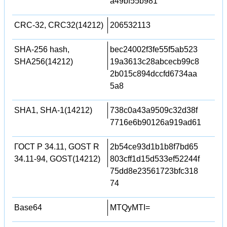
a49bf55b981
CRC-32, CRC32(14212)
206532113
SHA-256 hash,
bec24002f3fe55f5ab523
SHA256(14212)
19a3613c28abcecb99c8
2b015c894dccfd6734aa
5a8
SHA1, SHA-1(14212)
738c0a43a9509c32d38f
7716e6b90126a919ad61
ГОСТ Р 34.11, GOST R
2b54ce93d1b1b8f7bd65
34.11-94, GOST(14212)
803cff1d15d533ef52244f
75dd8e23561723bfc318
74
Base64
MTQyMTI=