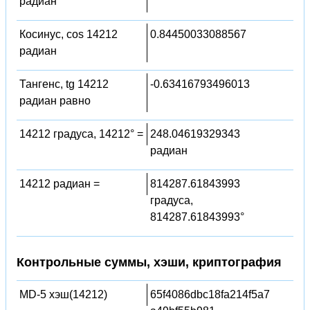
радиан
Косинус, cos 14212
0.84450033088567
радиан
Тангенс, tg 14212
-0.63416793496013
радиан равно
14212 градуса, 14212° =
248.04619329343
радиан
14212 радиан =
814287.61843993
градуса,
814287.61843993°
Контрольные суммы, хэши, криптография
MD-5 хэш(14212)
65f4086dbc18fa214f5a7