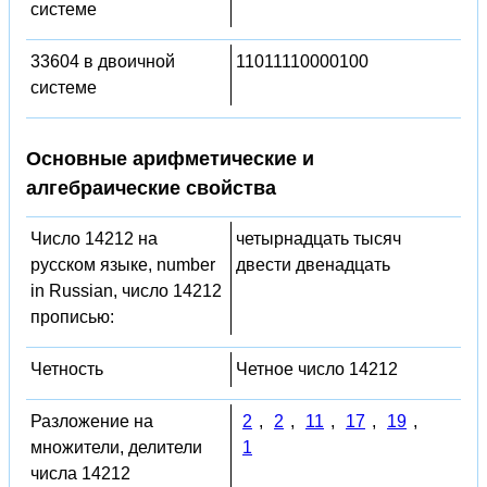
системе
33604 в двоичной
11011110000100
системе
Основные арифметические и
алгебраические свойства
Число 14212 на
четырнадцать тысяч
русском языке, number
двести двенадцать
in Russian, число 14212
прописью:
Четность
Четное число 14212
Разложение на
2
,
2
,
11
,
17
,
19
,
множители, делители
1
числа 14212