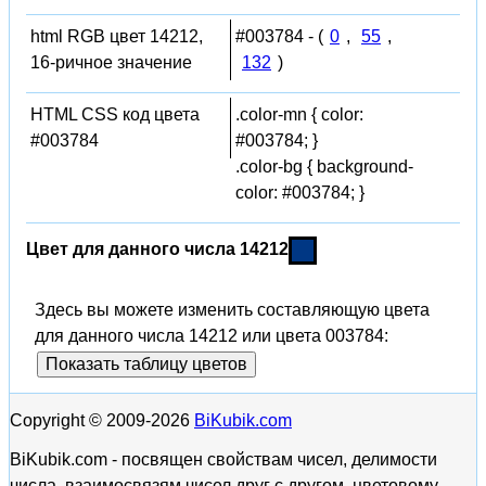
html RGB цвет 14212,
#003784 - (
0
,
55
,
16-ричное значение
132
)
HTML CSS код цвета
.color-mn { color:
#003784
#003784; }
.color-bg { background-
color: #003784; }
Цвет для данного числа 14212
Здесь вы можете изменить составляющую цвета
для данного числа 14212 или цвета 003784:
Показать таблицу цветов
Copyright © 2009-2026
BiKubik.com
BiKubik.com - посвящен свойствам чисел, делимости
числа, взаимосвязям чисел друг с другом, цветовому