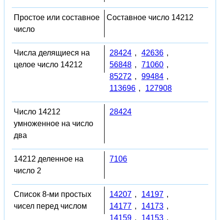
Простое или составное
Составное число 14212
число
Числа делящиеся на
28424
,
42636
,
целое число 14212
56848
,
71060
,
85272
,
99484
,
113696
,
127908
Число 14212
28424
умноженное на число
два
14212 деленное на
7106
число 2
Список 8-ми простых
14207
,
14197
,
чисел перед числом
14177
,
14173
,
14159
,
14153
,