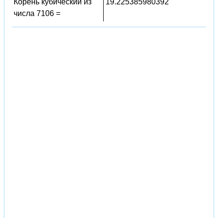
Корень кубический из
19.225385980392
числа 7106 =