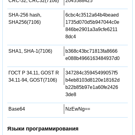
CRC-32, CRC32(7106)
2045588425
SHA-256 hash,
6cbc4c3512a64b4beaed
SHA256(7106)
1735d070d5b947044c0e
846be2901a3a9cfe6211
8dc4
SHA1, SHA-1(7106)
b368c43bc71813fa8666
e088b4966163484937d0
ГОСТ Р 34.11, GOST R
347284c35945499057f5
34.11-94, GOST(7106)
b4eb8103d8120e18162d
b22b85b97e1a60fe2426
3de8
Base64
NzEwNg==
Языки программирования