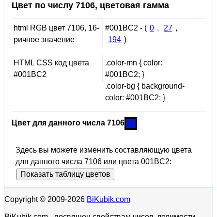
Цвет по числу 7106, цветовая гамма
html RGB цвет 7106, 16-
#001BC2 - (
0
,
27
,
ричное значение
194
)
HTML CSS код цвета
.color-mn { color:
#001BC2
#001BC2; }
.color-bg { background-
color: #001BC2; }
Цвет для данного числа 7106
Здесь вы можете изменить составляющую цвета
для данного числа 7106 или цвета 001BC2:
Показать таблицу цветов
Copyright © 2009-2026
BiKubik.com
BiKubik.com - посвящен свойствам чисел, делимости