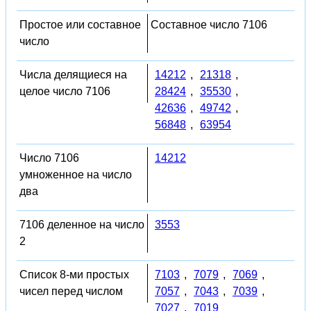
Простое или составное
Составное число 7106
число
Числа делящиеся на
14212
,
21318
,
целое число 7106
28424
,
35530
,
42636
,
49742
,
56848
,
63954
Число 7106
14212
умноженное на число
два
7106 деленное на число
3553
2
Список 8-ми простых
7103
,
7079
,
7069
,
чисел перед числом
7057
,
7043
,
7039
,
7027
,
7019