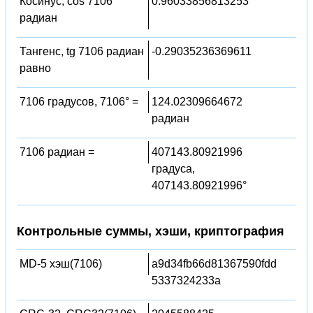
Косинус, cos 7106
0.96033856813253
радиан
Тангенс, tg 7106 радиан
-0.29035236369611
равно
7106 градусов, 7106° =
124.02309664672
радиан
7106 радиан =
407143.80921996
градуса,
407143.80921996°
Контрольные суммы, хэши, криптография
MD-5 хэш(7106)
a9d34fb66d81367590fdd
5337324233a