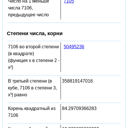
Число на 1 меньше
7105
числа 7106,
предыдущее число
Степени числа, корни
7106 во второй степени
50495236
(в квадрате)
(функция x в степени 2 -
x²)
В третьей степени (в
358819147016
кубе, 7106 в степени 3,
x³) равно
Корень квадратный из
84.29709366283
7106