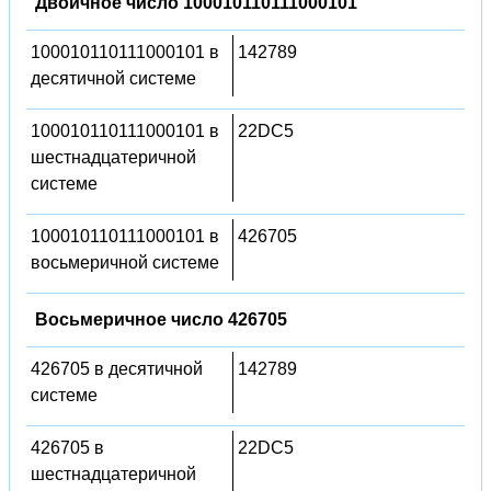
Двоичное число 100010110111000101
100010110111000101 в
142789
десятичной системе
100010110111000101 в
22DC5
шестнадцатеричной
системе
100010110111000101 в
426705
восьмеричной системе
Восьмеричное число 426705
426705 в десятичной
142789
системе
426705 в
22DC5
шестнадцатеричной