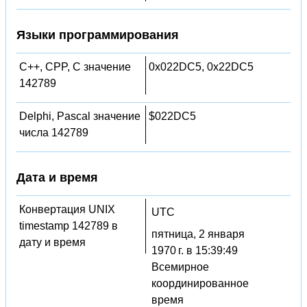
Языки программирования
C++, CPP, C значение
0x022DC5, 0x22DC5
142789
Delphi, Pascal значение
$022DC5
числа 142789
Дата и время
Конвертация UNIX
UTC
timestamp 142789 в
пятница, 2 января
дату и время
1970 г. в 15:39:49
Всемирное
координированное
время