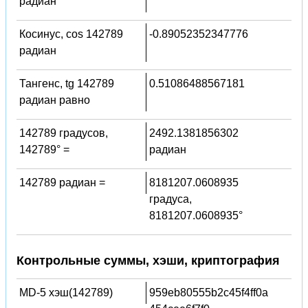
радиан
Косинус, cos 142789
-0.89052352347776
радиан
Тангенс, tg 142789
0.51086488567181
радиан равно
142789 градусов,
2492.1381856302
142789° =
радиан
142789 радиан =
8181207.0608935
градуса,
8181207.0608935°
Контрольные суммы, хэши, криптография
MD-5 хэш(142789)
959eb80555b2c45f4ff0a