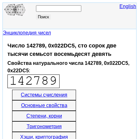
English
Энциклопедия чисел
Число 142789, 0x022DC5, сто сорок две
тысячи семьсот восемьдесят девять
Свойства натурального числа 142789, 0x022DC5,
0x22DC5
:
Системы счисления
Основные свойства
Степени, корни
Тригонометрия
Хэши, криптография