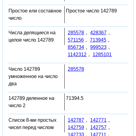
Простое или составное
Простое число 142789
число
Числа делящиеся на
285578
,
428367
,
целое число 142789
571156
,
713945
,
856734
,
999523
,
1142312
,
1285101
Число 142789
285578
умноженное на число
два
142789 деленное на
71394.5
число 2
Список 8-ми простых
142787
,
142771
,
чисел перед числом
142759
,
142757
,
142733
,
142711
,