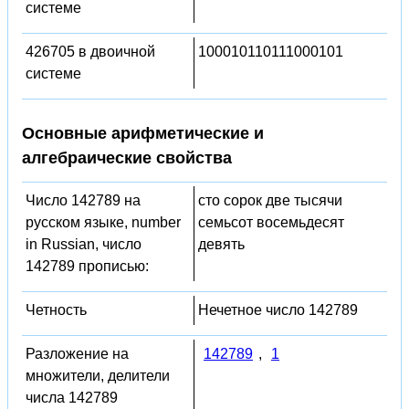
системе
426705 в двоичной
100010110111000101
системе
Основные арифметические и
алгебраические свойства
Число 142789 на
сто сорок две тысячи
русском языке, number
семьсот восемьдесят
in Russian, число
девять
142789 прописью:
Четность
Нечетное число 142789
Разложение на
142789
,
1
множители, делители
числа 142789