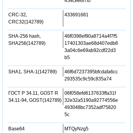
454cee6f7f0
CRC-32,
433691681
CRC32(142789)
SHA-256 hash,
46f0398ef90a8714a4f7f5
SHA256(142789)
17401303ae68d407edb8
3a04c6e69ab92cdf22d3
b5
SHA1, SHA-1(142789)
46f6d7237395bfcdafa6cc
293535c9c59c835a74
ГОСТ Р 34.11, GOST R
06f058efd6137633ffa31f
34.11-94, GOST(142789)
32e32a5190a92774556e
493048bc7352adf75820
5c
Base64
MTQyNzg5