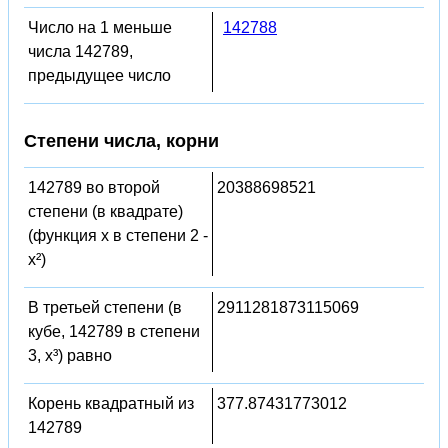
Число на 1 меньше
142788
числа 142789,
предыдущее число
Степени числа, корни
142789 во второй
20388698521
степени (в квадрате)
(функция x в степени 2 -
x²)
В третьей степени (в
2911281873115069
кубе, 142789 в степени
3, x³) равно
Корень квадратный из
377.87431773012
142789