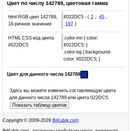
Цвет по числу 142789, цветовая гамма
html RGB цвет 142789,
#022DC5 - (
2
,
45
,
16-ричное значение
197
)
HTML CSS код цвета
.color-mn { color:
#022DC5
#022DC5; }
.color-bg { background-
color: #022DC5; }
Цвет для данного числа 142789
Здесь вы можете изменить составляющую цвета
для данного числа 142789 или цвета 022DC5:
Показать таблицу цветов
Copyright © 2009-2026
BiKubik.com
BiKubik.com - посвящен свойствам чисел, делимости