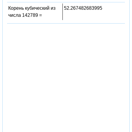
Корень кубический из
52.267482683995
числа 142789 =