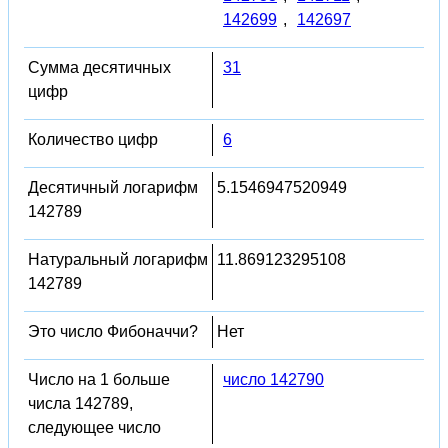
142699
,
142697
Сумма десятичных
31
цифр
Количество цифр
6
Десятичный логарифм
5.1546947520949
142789
Натуральный логарифм
11.869123295108
142789
Это число Фибоначчи?
Нет
Число на 1 больше
число 142790
числа 142789,
следующее число