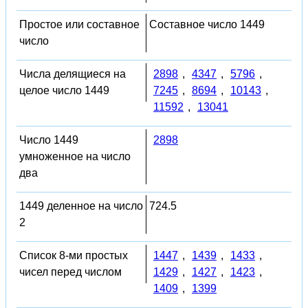
Простое или составное
Составное число 1449
число
Числа делящиеся на
2898
,
4347
,
5796
,
целое число 1449
7245
,
8694
,
10143
,
11592
,
13041
Число 1449
2898
умноженное на число
два
1449 деленное на число
724.5
2
Список 8-ми простых
1447
,
1439
,
1433
,
чисел перед числом
1429
,
1427
,
1423
,
1409
,
1399