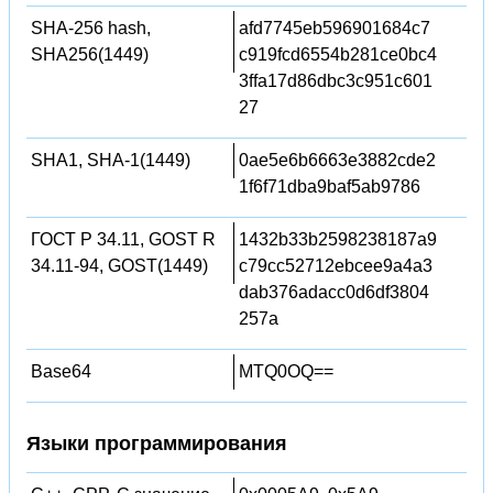
SHA-256 hash,
afd7745eb596901684c7
SHA256(1449)
c919fcd6554b281ce0bc4
3ffa17d86dbc3c951c601
27
SHA1, SHA-1(1449)
0ae5e6b6663e3882cde2
1f6f71dba9baf5ab9786
ГОСТ Р 34.11, GOST R
1432b33b2598238187a9
34.11-94, GOST(1449)
c79cc52712ebcee9a4a3
dab376adacc0d6df3804
257a
Base64
MTQ0OQ==
Языки программирования