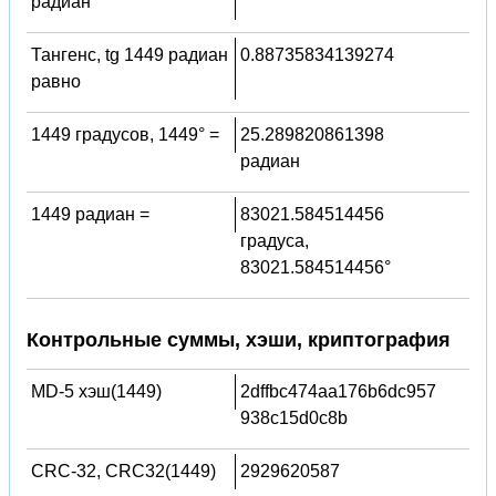
радиан
Тангенс, tg 1449 радиан
0.88735834139274
равно
1449 градусов, 1449° =
25.289820861398
радиан
1449 радиан =
83021.584514456
градуса,
83021.584514456°
Контрольные суммы, хэши, криптография
MD-5 хэш(1449)
2dffbc474aa176b6dc957
938c15d0c8b
CRC-32, CRC32(1449)
2929620587