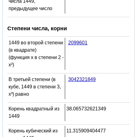
числа 1449,
предыдущее число
Степени числа, корни
1449 во второй степени
2099601
(в квадрате)
(функция x в степени 2 -
x²)
В третьей степени (в
3042321849
кубе, 1449 в степени 3,
x³) равно
Корень квадратный из
38.065732621349
1449
Корень кубический из
11.315909404477