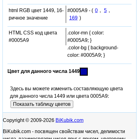
html RGB цвет 1449, 16-
#0005A9 - (
0
,
5
,
ричное значение
169
)
HTML CSS код цвета
.color-mn { color:
#0005A9
#0005A9; }
.color-bg { background-
color: #0005A9; }
Цвет для данного числа 1449
Здесь вы можете изменить составляющую цвета
для данного числа 1449 или цвета 0005A9:
Показать таблицу цветов
Copyright © 2009-2026
BiKubik.com
BiKubik.com - посвящен свойствам чисел, делимости
числа, взаимосвязям чисел друг с другом, цветовому