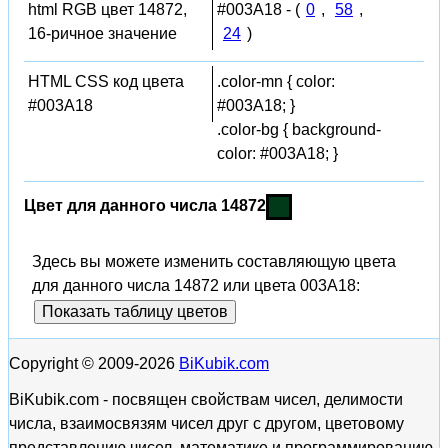
html RGB цвет 14872,
#003A18 - (
0
,
58
,
16-ричное значение
24
)
HTML CSS код цвета
.color-mn { color:
#003A18
#003A18; }
.color-bg { background-
color: #003A18; }
Цвет для данного числа 14872
Здесь вы можете изменить составляющую цвета
для данного числа 14872 или цвета 003A18:
Показать таблицу цветов
Copyright © 2009-2026
BiKubik.com
BiKubik.com - посвящен свойствам чисел, делимости
числа, взаимосвязям чисел друг с другом, цветовому
представлению чисел, математике и программированию,