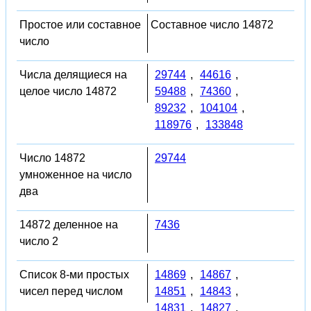
Простое или составное
Составное число 14872
число
Числа делящиеся на
29744
,
44616
,
целое число 14872
59488
,
74360
,
89232
,
104104
,
118976
,
133848
Число 14872
29744
умноженное на число
два
14872 деленное на
7436
число 2
Список 8-ми простых
14869
,
14867
,
чисел перед числом
14851
,
14843
,
14831
,
14827
,