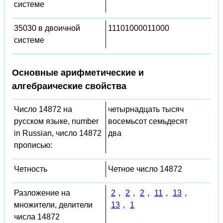
системе
35030 в двоичной
11101000011000
системе
Основные арифметические и
алгебраические свойства
Число 14872 на
четырнадцать тысяч
русском языке, number
восемьсот семьдесят
in Russian, число 14872
два
прописью:
Четность
Четное число 14872
Разложение на
2
,
2
,
2
,
11
,
13
,
множители, делители
13
,
1
числа 14872