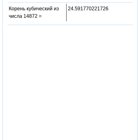
Корень кубический из
24.591770221726
числа 14872 =