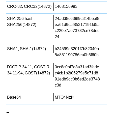
CRC-32, CRC32(14872)
1468156993
SHA-256 hash,
24ad38c639f9c314b5af8
SHA256(14872)
ea61d9caf85317191fd5a
c220e7ae73732ce78dec
24
SHA1, SHA-1(14872)
b24599d3201f7b82040b
5a851190786ea0b6f60b
ГОСТ Р 34.11, GOST R
0cc8c0bf7a8a31ad3fadc
34.11-94, GOST(14872)
c4cb1b2f06279e5c71d8
91edb9dc0b6ed2de3748
c3d
Base64
MTQ4NzI=