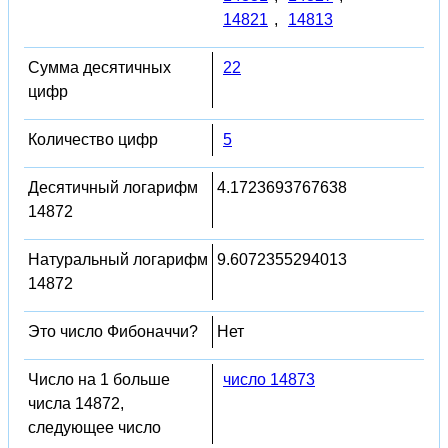
14821
,
14813
Сумма десятичных
22
цифр
Количество цифр
5
Десятичный логарифм
4.1723693767638
14872
Натуральный логарифм
9.6072355294013
14872
Это число Фибоначчи?
Нет
Число на 1 больше
число 14873
числа 14872,
следующее число