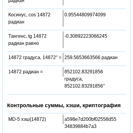
радиан
Косинус, cos 14872
0.95544809974099
радиан
Тангенс, tg 14872
-0.30892223066245
радиан равно
14872 градуса, 14872° =
259.5653663566 радиан
14872 радиан =
852102.83291856
градуса,
852102.83291856°
Контрольные суммы, хэши, криптография
MD-5 хэш(14872)
a598e7d200bf02558d55
34839884b7a3