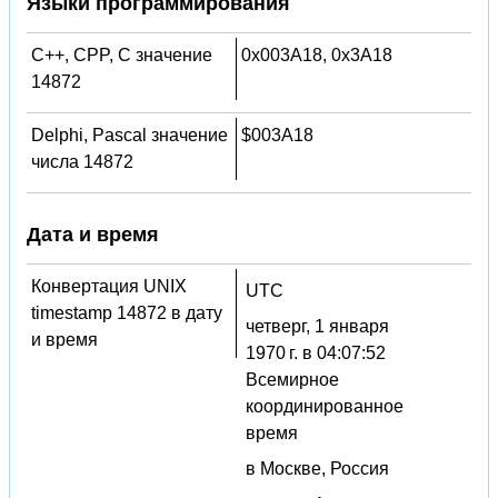
Языки программирования
C++, CPP, C значение
0x003A18, 0x3A18
14872
Delphi, Pascal значение
$003A18
числа 14872
Дата и время
Конвертация UNIX
UTC
timestamp 14872 в дату
четверг, 1 января
и время
1970 г. в 04:07:52
Всемирное
координированное
время
в Москве, Россия