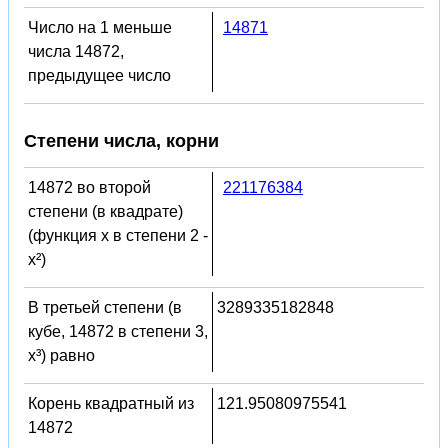
Число на 1 меньше
14871
числа 14872,
предыдущее число
Степени числа, корни
14872 во второй
221176384
степени (в квадрате)
(функция x в степени 2 -
x²)
В третьей степени (в
3289335182848
кубе, 14872 в степени 3,
x³) равно
Корень квадратный из
121.95080975541
14872