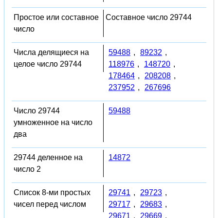
Простое или составное
Составное число 29744
число
Числа делящиеся на
59488
,
89232
,
целое число 29744
118976
,
148720
,
178464
,
208208
,
237952
,
267696
Число 29744
59488
умноженное на число
два
29744 деленное на
14872
число 2
Список 8-ми простых
29741
,
29723
,
чисел перед числом
29717
,
29683
,
29671
,
29669
,