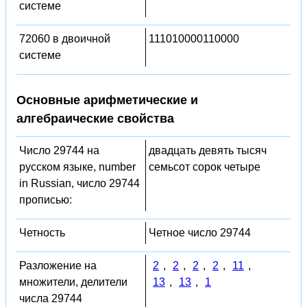
системе
72060 в двоичной
111010000110000
системе
Основные арифметические и
алгебраические свойства
Число 29744 на
двадцать девять тысяч
русском языке, number
семьсот сорок четыре
in Russian, число 29744
прописью:
Четность
Четное число 29744
Разложение на
2
,
2
,
2
,
2
,
11
,
множители, делители
13
,
13
,
1
числа 29744