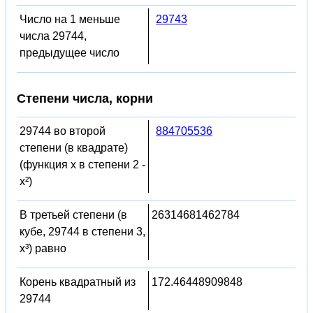
Число на 1 меньше
29743
числа 29744,
предыдущее число
Степени числа, корни
29744 во второй
884705536
степени (в квадрате)
(функция x в степени 2 -
x²)
В третьей степени (в
26314681462784
кубе, 29744 в степени 3,
x³) равно
Корень квадратный из
172.46448909848
29744