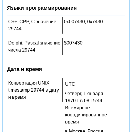
Языки программирования
C++, CPP, C значение
0x007430, 0x7430
29744
Delphi, Pascal значение
$007430
числа 29744
Дата и время
Конвертация UNIX
UTC
timestamp 29744 в дату
четверг, 1 января
и время
1970 г. в 08:15:44
Всемирное
координированное
время
в Москве, Россия