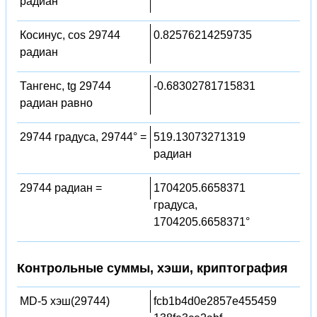
радиан
Косинус, cos 29744
0.82576214259735
радиан
Тангенс, tg 29744
-0.68302781715831
радиан равно
29744 градуса, 29744° =
519.13073271319
радиан
29744 радиан =
1704205.6658371
градуса,
1704205.6658371°
Контрольные суммы, хэши, криптография
MD-5 хэш(29744)
fcb1b4d0e2857e455459