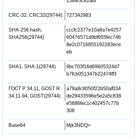
138fe3ce2abf
CRC-32, CRC32(29744)
727342983
SHA-256 hash,
cccfc2377e10a8a7e4257
SHA256(29744)
60476571d9bf955fec746
8e2c0716855192283ece
eb
SHA1, SHA-1(29744)
8bc703f16d69605324d7
b7fcb051347b22474ff3
ГОСТ Р 34.11, GOST R
a79a8c8050f22b50af034
34.11-94, GOST(29744)
de29433596e5e2a5c838
e5686fec1c402457c77b
308
Base64
Mjk3NDQ=