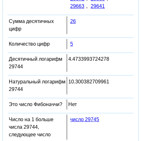
29663
,
29641
Сумма десятичных
26
цифр
Количество цифр
5
Десятичный логарифм
4.4733993724278
29744
Натуральный логарифм
10.300382709961
29744
Это число Фибоначчи?
Нет
Число на 1 больше
число 29745
числа 29744,
следующее число