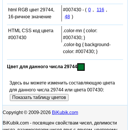
html RGB цвет 29744,
#007430 - (
0
,
116
,
16-ричное значение
48
)
HTML CSS код цвета
.color-mn { color:
#007430
#007430; }
.color-bg { background-
color: #007430; }
Цвет для данного числа 29744
Здесь вы можете изменить составляющую цвета
для данного числа 29744 или цвета 007430:
Показать таблицу цветов
Copyright © 2009-2026
BiKubik.com
BiKubik.com - посвящен свойствам чисел, делимости
числа, взаимосвязям чисел друг с другом, цветовому