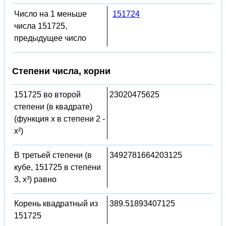
Число на 1 меньше
151724
числа 151725,
предыдущее число
Степени числа, корни
151725 во второй
23020475625
степени (в квадрате)
(функция x в степени 2 -
x²)
В третьей степени (в
3492781664203125
кубе, 151725 в степени
3, x³) равно
Корень квадратный из
389.51893407125
151725