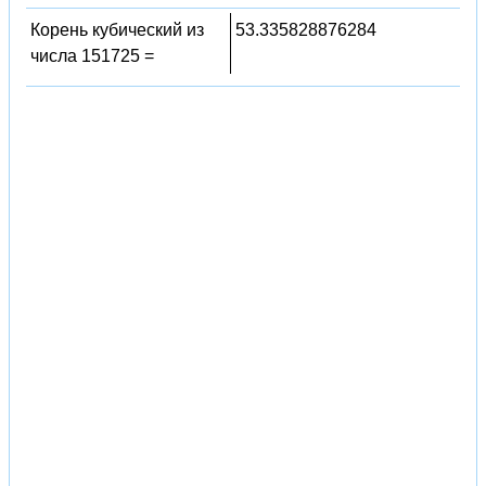
Корень кубический из
53.335828876284
числа 151725 =