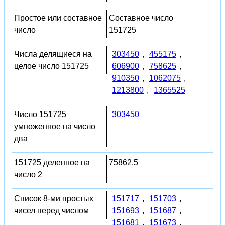
Простое или составное
Составное число
число
151725
Числа делящиеся на
303450
,
455175
,
целое число 151725
606900
,
758625
,
910350
,
1062075
,
1213800
,
1365525
Число 151725
303450
умноженное на число
два
151725 деленное на
75862.5
число 2
Список 8-ми простых
151717
,
151703
,
чисел перед числом
151693
,
151687
,
151681
,
151673
,