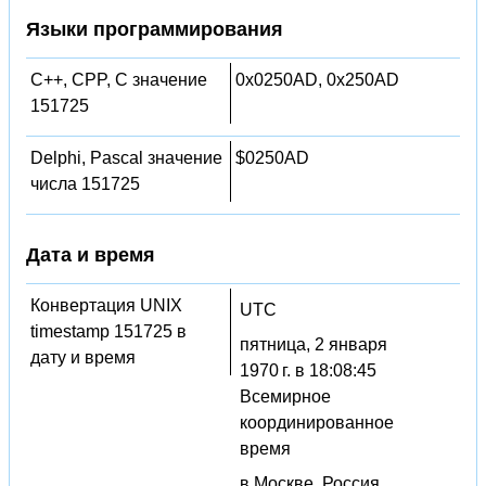
Языки программирования
C++, CPP, C значение
0x0250AD, 0x250AD
151725
Delphi, Pascal значение
$0250AD
числа 151725
Дата и время
Конвертация UNIX
UTC
timestamp 151725 в
пятница, 2 января
дату и время
1970 г. в 18:08:45
Всемирное
координированное
время
в Москве, Россия