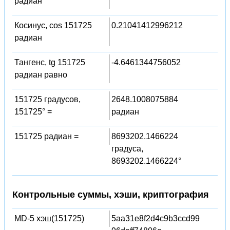
радиан
Косинус, cos 151725
0.21041412996212
радиан
Тангенс, tg 151725
-4.6461344756052
радиан равно
151725 градусов,
2648.1008075884
151725° =
радиан
151725 радиан =
8693202.1466224
градуса,
8693202.1466224°
Контрольные суммы, хэши, криптография
MD-5 хэш(151725)
5aa31e8f2d4c9b3ccd99