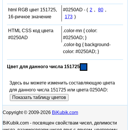
html RGB цвет 151725,
#0250AD - (
2
,
80
,
16-ричное значение
173
)
HTML CSS код цвета
.color-mn { color:
#0250AD
#0250AD; }
.color-bg { background-
color: #0250AD; }
Цвет для данного числа 151725
Здесь вы можете изменить составляющую цвета
для данного числа 151725 или цвета 0250AD:
Показать таблицу цветов
Copyright © 2009-2026
BiKubik.com
BiKubik.com - посвящен свойствам чисел, делимости
числа, взаимосвязям чисел друг с другом, цветовому