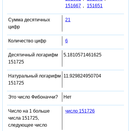
151667
,
151651
Сумма десятичных
21
цифр
Количество цифр
6
Десятичный логарифм
5.1810571461625
151725
Натуральный логарифм
11.929824950704
151725
Это число Фибоначчи?
Нет
Число на 1 больше
число 151726
числа 151725,
следующее число