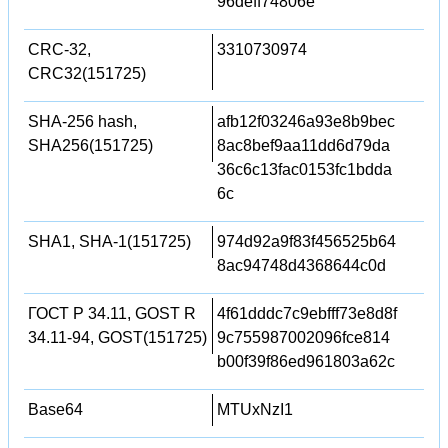
96deff74806e
CRC-32,
3310730974
CRC32(151725)
SHA-256 hash,
afb12f03246a93e8b9bec
SHA256(151725)
8ac8bef9aa11dd6d79da
36c6c13fac0153fc1bdda
6c
SHA1, SHA-1(151725)
974d92a9f83f456525b64
8ac94748d4368644c0d
ГОСТ Р 34.11, GOST R
4f61dddc7c9ebfff73e8d8f
34.11-94, GOST(151725)
9c755987002096fce814
b00f39f86ed961803a62c
Base64
MTUxNzI1