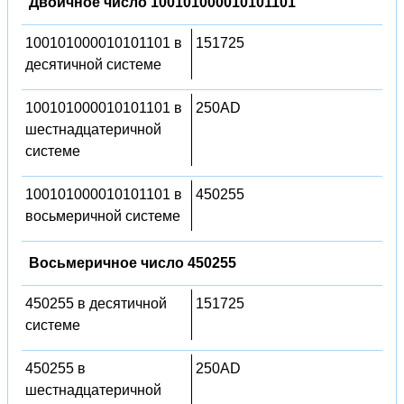
Двоичное число 100101000010101101
100101000010101101 в
151725
десятичной системе
100101000010101101 в
250AD
шестнадцатеричной
системе
100101000010101101 в
450255
восьмеричной системе
Восьмеричное число 450255
450255 в десятичной
151725
системе
450255 в
250AD
шестнадцатеричной