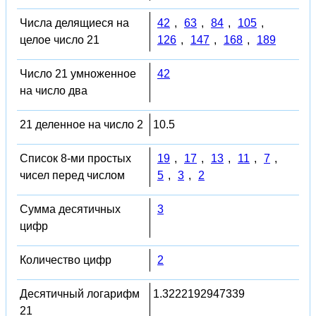
Числа делящиеся на
42
,
63
,
84
,
105
,
целое число 21
126
,
147
,
168
,
189
Число 21 умноженное
42
на число два
21 деленное на число 2
10.5
Список 8-ми простых
19
,
17
,
13
,
11
,
7
,
чисел перед числом
5
,
3
,
2
Сумма десятичных
3
цифр
Количество цифр
2
Десятичный логарифм
1.3222192947339
21