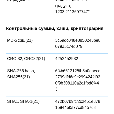
градуса,
1203.2113697747°
Контрольные суммы, хэши, криптография
MD-5 хэш(21)
3c59dc048e8850243be8
079a5c74d079
CRC-32, CRC32(21)
4252452532
SHA-256 hash,
6f4b6612125fb3a0daecd
SHA256(21)
2799dfd6c9c299424fd92
0f9b308110a2c1fbd8f44
3
SHA1, SHA-1(21)
472b07b9fcf2c2451e878
1e944bf5f77cd8457c8