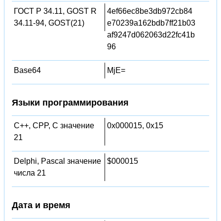
ГОСТ Р 34.11, GOST R
4ef66ec8be3db972cb84
34.11-94, GOST(21)
e70239a162bdb7ff21b03
af9247d062063d22fc41b
96
Base64
MjE=
Языки программирования
C++, CPP, C значение
0x000015, 0x15
21
Delphi, Pascal значение
$000015
числа 21
Дата и время