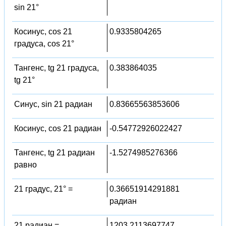
sin 21°
Косинус, cos 21
0.9335804265
градуса, cos 21°
Тангенс, tg 21 градуса,
0.383864035
tg 21°
Синус, sin 21 радиан
0.83665563853606
Косинус, cos 21 радиан
-0.54772926022427
Тангенс, tg 21 радиан
-1.5274985276366
равно
21 градус, 21° =
0.36651914291881
радиан
21 радиан =
1203.2113697747