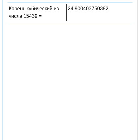
Корень кубический из
24.900403750382
числа 15439 =