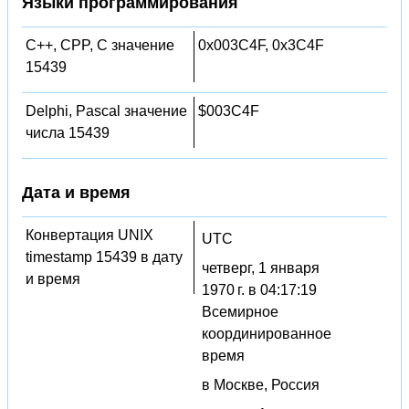
Языки программирования
C++, CPP, C значение
0x003C4F, 0x3C4F
15439
Delphi, Pascal значение
$003C4F
числа 15439
Дата и время
Конвертация UNIX
UTC
timestamp 15439 в дату
четверг, 1 января
и время
1970 г. в 04:17:19
Всемирное
координированное
время
в Москве, Россия