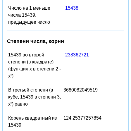
Число на 1 меньше
15438
числа 15439,
предыдущее число
Степени числа, корни
15439 во второй
238362721
степени (в квадрате)
(функция x в степени 2 -
x²)
В третьей степени (в
3680082049519
кубе, 15439 в степени 3,
x³) равно
Корень квадратный из
124.25377257854
15439