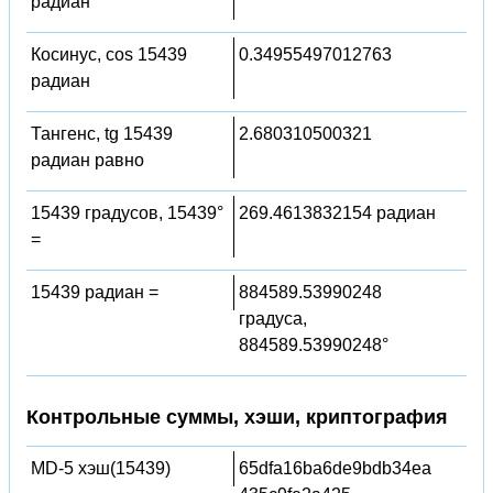
радиан
Косинус, cos 15439
0.34955497012763
радиан
Тангенс, tg 15439
2.680310500321
радиан равно
15439 градусов, 15439°
269.4613832154 радиан
=
15439 радиан =
884589.53990248
градуса,
884589.53990248°
Контрольные суммы, хэши, криптография
MD-5 хэш(15439)
65dfa16ba6de9bdb34ea