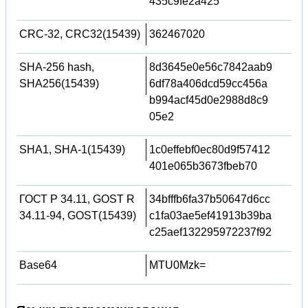
435c9fe2a425
CRC-32, CRC32(15439)
362467020
SHA-256 hash,
8d3645e0e56c7842aab9
SHA256(15439)
6df78a406dcd59cc456a
b994acf45d0e2988d8c9
05e2
SHA1, SHA-1(15439)
1c0effebf0ec80d9f57412
401e065b3673fbeb70
ГОСТ Р 34.11, GOST R
34bfffb6fa37b50647d6cc
34.11-94, GOST(15439)
c1fa03ae5ef41913b39ba
c25aef132295972237f92
Base64
MTU0Mzk=