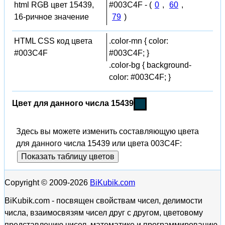
html RGB цвет 15439,
#003C4F - (
0
,
60
,
16-ричное значение
79
)
HTML CSS код цвета
.color-mn { color:
#003C4F
#003C4F; }
.color-bg { background-
color: #003C4F; }
Цвет для данного числа 15439
Здесь вы можете изменить составляющую цвета
для данного числа 15439 или цвета 003C4F:
Показать таблицу цветов
Copyright © 2009-2026
BiKubik.com
BiKubik.com - посвящен свойствам чисел, делимости
числа, взаимосвязям чисел друг с другом, цветовому
представлению чисел, математике и программированию,