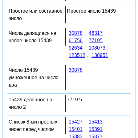
Простое или составное
Простое число 15439
число
Числа делящиеся на
30878
,
46317
,
целое число 15439
61756
,
77195
,
92634
,
108073
,
123512
,
138951
Число 15439
30878
умноженное на число
два
15439 деленное на
7719.5
число 2
Список 8-ми простых
15427
,
15413
,
чисел перед числом
15401
,
15391
,
15383
,
15377
,