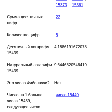
15373
,
15361
Сумма десятичных
22
цифр
Количество цифр
5
Десятичный логарифм
4.1886191672078
15439
Натуральный логарифм
9.6446520546419
15439
Это число Фибоначчи?
Нет
Число на 1 больше
число 15440
числа 15439,
следующее число