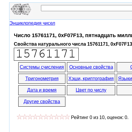
Энциклопедия чисел
Число 15761171, 0xF07F13, пятнадцать мил
Свойства натурального числа 15761171, 0xF07F1
Системы счисления
Основные свойства
Тригонометрия
Хэши, криптография
Языки
Дата и время
Цвет по числу
Другие свойства
Рейтинг
0
из
10
, оценок:
0
.