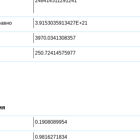
248414511291241
 равно
3.9153035913427E+21
3970.0341308357
250.72414575977
ия
0.1908089954
0.9816271834