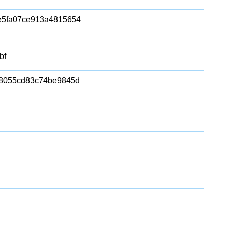
e5fa07ce913a4815654
bf
b8055cd83c74be9845d