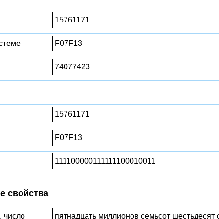
15761171
стеме
F07F13
74077423
15761171
F07F13
111100000111111100010011
е свойства
, число
пятнадцать миллионов семьсот шестьдесят 