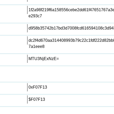
1f2a98f219f6a158556cebe2dd61f47651767a3
e293c7
d958b35742b17bd3d7008fcd616594108c3d94
dc2f4d670aa314408993b79c22c1fdf222d82b
7a1eee8
MTU3NjExNzE=
0xF07F13
$F07F13