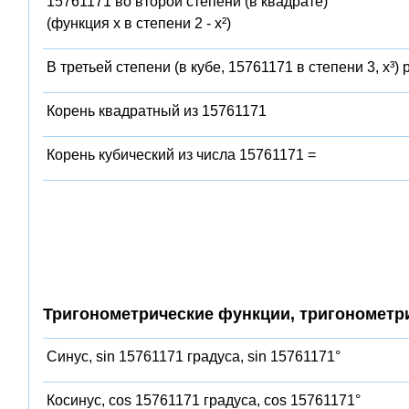
15761171 во второй степени (в квадрате)
(функция x в степени 2 - x²)
В третьей степени (в кубе, 15761171 в степени 3, x³)
Корень квадратный из 15761171
Корень кубический из числа 15761171 =
Тригонометрические функции, тригонометр
Синус, sin 15761171 градуса, sin 15761171°
Косинус, cos 15761171 градуса, cos 15761171°