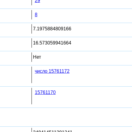
29
8
7.1975884809166
16.573059941664
Нет
число 15761172
15761170