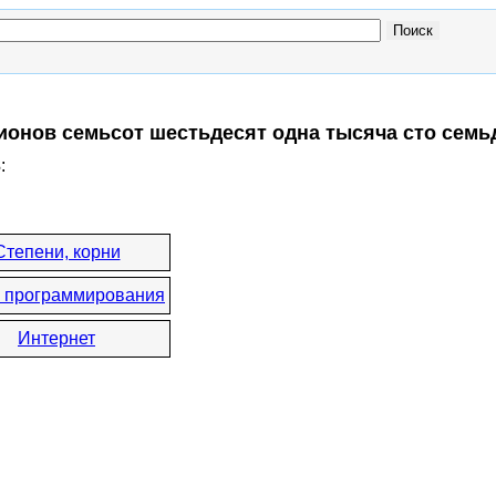
лионов семьсот шестьдесят одна тысяча сто семь
3
:
Степени, корни
 программирования
Интернет