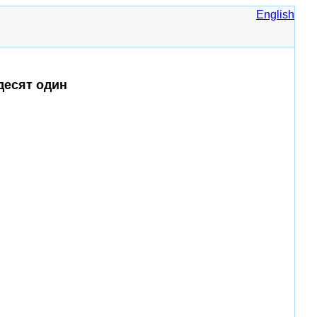
English
десят один