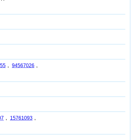
55
,
94567026
,
07
,
15761093
,