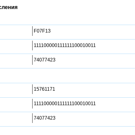
сления
F07F13
111100000111111100010011
74077423
15761171
111100000111111100010011
74077423