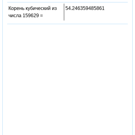
Корень кубический из
54.246359485861
числа 159629 =