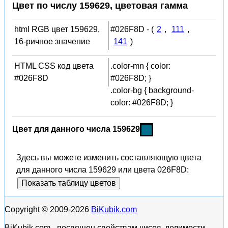
Цвет по числу 159629, цветовая гамма
html RGB цвет 159629,
#026F8D - (
2
,
111
,
16-ричное значение
141
)
HTML CSS код цвета
.color-mn { color:
#026F8D
#026F8D; }
.color-bg { background-
color: #026F8D; }
Цвет для данного числа 159629
Здесь вы можете изменить составляющую цвета
для данного числа 159629 или цвета 026F8D:
Показать таблицу цветов
Copyright © 2009-2026
BiKubik.com
BiKubik.com - посвящен свойствам чисел, делимости