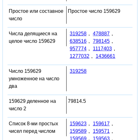
Простое или составное
Простое число 159629
число
Числа делящиеся на
319258
,
478887
,
целое число 159629
638516
,
798145
,
957774
,
1117403
,
1277032
,
1436661
Число 159629
319258
умноженное на число
два
159629 деленное на
79814.5
число 2
Список 8-ми простых
159623
,
159617
,
чисел перед числом
159589
,
159571
,
159569
,
159563
,