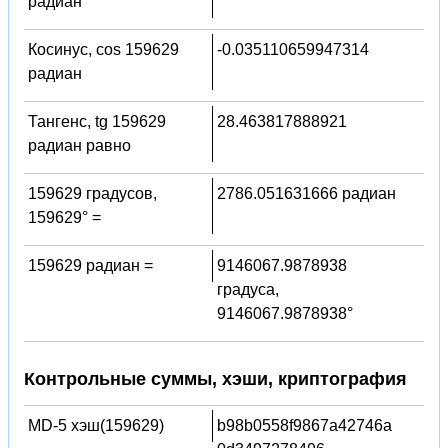
радиан
Косинус, cos 159629
-0.035110659947314
радиан
Тангенс, tg 159629
28.463817888921
радиан равно
159629 градусов,
2786.051631666 радиан
159629° =
159629 радиан =
9146067.9878938
градуса,
9146067.9878938°
Контрольные суммы, хэши, криптография
MD-5 хэш(159629)
b98b0558f9867a42746a