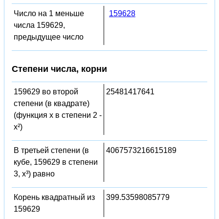
Число на 1 меньше
159628
числа 159629,
предыдущее число
Степени числа, корни
159629 во второй
25481417641
степени (в квадрате)
(функция x в степени 2 -
x²)
В третьей степени (в
4067573216615189
кубе, 159629 в степени
3, x³) равно
Корень квадратный из
399.53598085779
159629