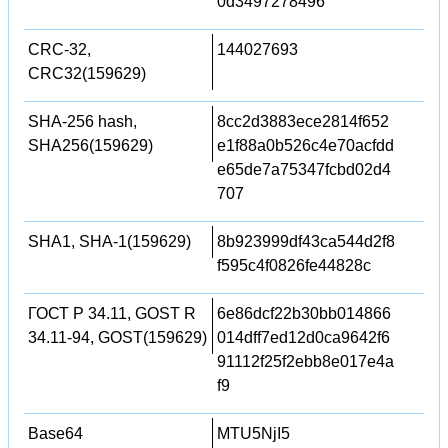
0d3497278496
CRC-32,
144027693
CRC32(159629)
SHA-256 hash,
8cc2d3883ece2814f652
SHA256(159629)
e1f88a0b526c4e70acfdd
e65de7a75347fcbd02d4
707
SHA1, SHA-1(159629)
8b923999df43ca544d2f8
f595c4f0826fe44828c
ГОСТ Р 34.11, GOST R
6e86dcf22b30bb014866
34.11-94, GOST(159629)
014dff7ed12d0ca9642f6
91112f25f2ebb8e017e4a
f9
Base64
MTU5NjI5