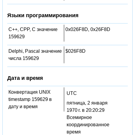
Языки программирования
C++, CPP, C значение
0x026F8D, 0x26F8D
159629
Delphi, Pascal значение
$026F8D
числа 159629
Дата и время
Конвертация UNIX
UTC
timestamp 159629 в
пятница, 2 января
дату и время
1970 г. в 20:20:29
Всемирное
координированное
время