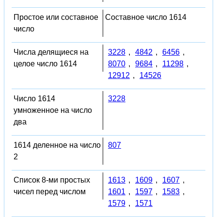
Простое или составное
Составное число 1614
число
Числа делящиеся на
3228
,
4842
,
6456
,
целое число 1614
8070
,
9684
,
11298
,
12912
,
14526
Число 1614
3228
умноженное на число
два
1614 деленное на число
807
2
Список 8-ми простых
1613
,
1609
,
1607
,
чисел перед числом
1601
,
1597
,
1583
,
1579
,
1571