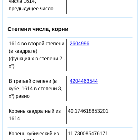
числа 1614,
предыдущее число
Степени числа, корни
1614 во второй степени
2604996
(в квадрате)
(функция x в степени 2 -
x²)
В третьей степени (в
4204463544
кубе, 1614 в степени 3,
x³) равно
Корень квадратный из
40.174618853201
1614
Корень кубический из
11.730085476171