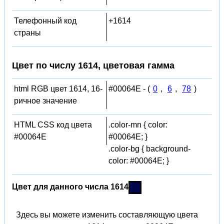
Телефонный код
+1614
страны
Цвет по числу 1614, цветовая гамма
html RGB цвет 1614, 16-
#00064E - (
0
,
6
,
78
)
ричное значение
HTML CSS код цвета
.color-mn { color:
#00064E
#00064E; }
.color-bg { background-
color: #00064E; }
Цвет для данного числа 1614
Здесь вы можете изменить составляющую цвета