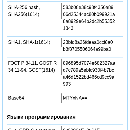
SHA-256 hash,
583b08e38c98f4350a89
SHA256(1614)
06d25344ac80b099921a
8a8929e64b2dc2b55352
1343
SHA1, SHA-1(1614)
23bfd8a26fdeaa0ccf8a0
b3f8705506064a99ba0
ГОСТ Р 34.11, GOST R
896895d7074e682327aa
34.11-94, GOST(1614)
d7c789a5ebfc930f4b7bc
a46d1522bd466cd9cc9a
993
Base64
MTYxNA==
Языки программирования