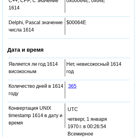
C++, CPP, C значение
0x00064E, 0x64E
1614
Delphi, Pascal значение
$00064E
числа 1614
Дата и время
Является ли год 1614
Нет, невисокосный 1614
високосным
год
Количество дней в 1614
365
году
Конвертация UNIX
UTC
timestamp 1614 в дату и
четверг, 1 января
время
1970 г. в 00:26:54
Всемирное