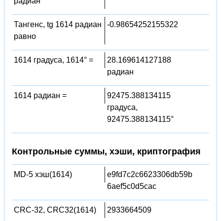
радиан
Тангенс, tg 1614 радиан
-0.98654252155322
равно
1614 градуса, 1614° =
28.169614127188
радиан
1614 радиан =
92475.388134115
градуса,
92475.388134115°
Контрольные суммы, хэши, криптография
MD-5 хэш(1614)
e9fd7c2c6623306db59b
6aef5c0d5cac
CRC-32, CRC32(1614)
2933664509