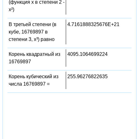
(функция x в степени 2 -
x²)
В третьей степени (в
4.7161888325676E+21
кубе, 16769897 в
степени 3, x³) равно
Корень квадратный из
4095.1064699224
16769897
Корень кубический из
255.96276822635
числа 16769897 =