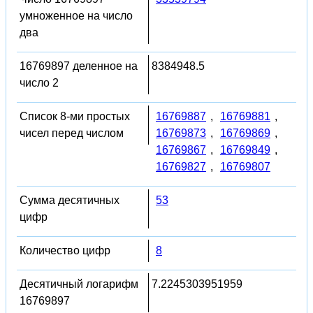
умноженное на число
два
16769897 деленное на
8384948.5
число 2
Список 8-ми простых
16769887
,
16769881
,
чисел перед числом
16769873
,
16769869
,
16769867
,
16769849
,
16769827
,
16769807
Сумма десятичных
53
цифр
Количество цифр
8
Десятичный логарифм
7.2245303951959
16769897