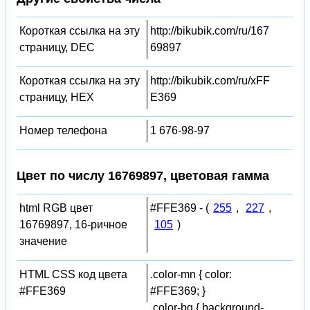
Короткая ссылка на эту
http://bikubik.com/ru/167
страницу, DEC
69897
Короткая ссылка на эту
http://bikubik.com/ru/xFF
страницу, HEX
E369
Номер телефона
1 676-98-97
Цвет по числу 16769897, цветовая гамма
html RGB цвет
#FFE369 - (
255
,
227
,
16769897, 16-ричное
105
)
значение
HTML CSS код цвета
.color-mn { color:
#FFE369
#FFE369; }
.color-bg { background-