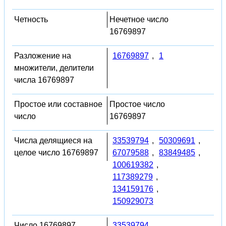
Четность
Нечетное число
16769897
Разложение на
16769897
,
1
множители, делители
числа 16769897
Простое или составное
Простое число
число
16769897
Числа делящиеся на
33539794
,
50309691
,
целое число 16769897
67079588
,
83849485
,
100619382
,
117389279
,
134159176
,
150929073
Число 16769897
33539794