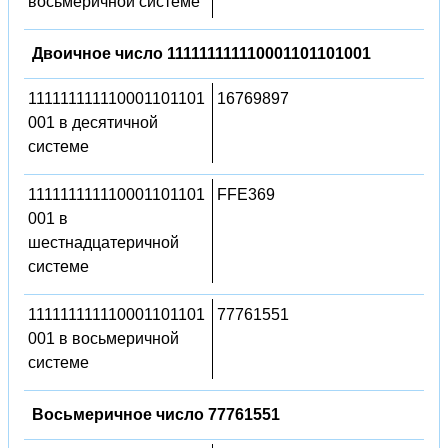
восьмеричной системе
Двоичное число 111111111110001101101001
111111111110001101101
16769897
001 в десятичной
системе
111111111110001101101
FFE369
001 в
шестнадцатеричной
системе
111111111110001101101
77761551
001 в восьмеричной
системе
Восьмеричное число 77761551