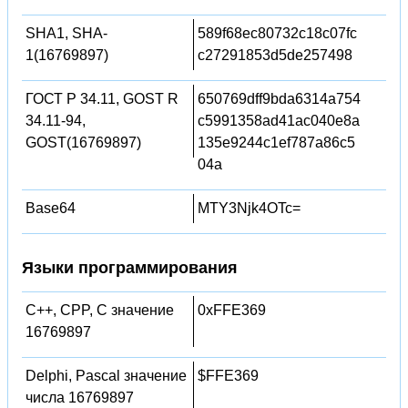
SHA1, SHA-
589f68ec80732c18c07fc
1(16769897)
c27291853d5de257498
ГОСТ Р 34.11, GOST R
650769dff9bda6314a754
34.11-94,
c5991358ad41ac040e8a
GOST(16769897)
135e9244c1ef787a86c5
04a
Base64
MTY3Njk4OTc=
Языки программирования
C++, CPP, C значение
0xFFE369
16769897
Delphi, Pascal значение
$FFE369
числа 16769897