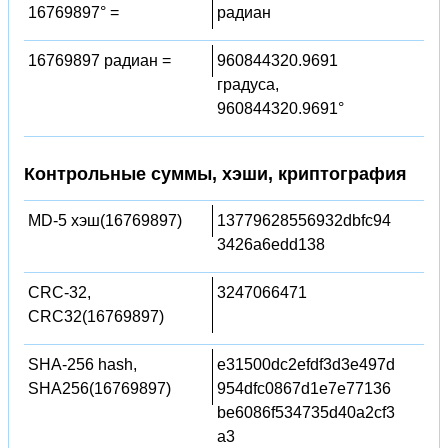
16769897° =
радиан
16769897 радиан =
960844320.9691
градуса,
960844320.9691°
Контрольные суммы, хэши, криптография
MD-5 хэш(16769897)
13779628556932dbfc94
3426a6edd138
CRC-32,
3247066471
CRC32(16769897)
SHA-256 hash,
e31500dc2efdf3d3e497d
SHA256(16769897)
954dfc0867d1e7e77136
be6086f534735d40a2cf3
a3