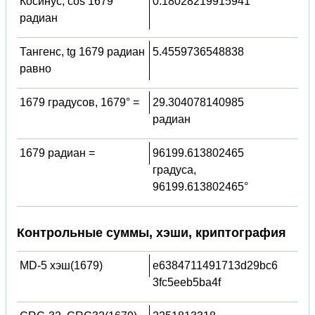
Косинус, cos 1679
0.18028219915941
радиан
Тангенс, tg 1679 радиан
5.4559736548838
равно
1679 градусов, 1679° =
29.304078140985
радиан
1679 радиан =
96199.613802465
градуса,
96199.613802465°
Контрольные суммы, хэши, криптография
MD-5 хэш(1679)
e6384711491713d29bc6
3fc5eeb5ba4f