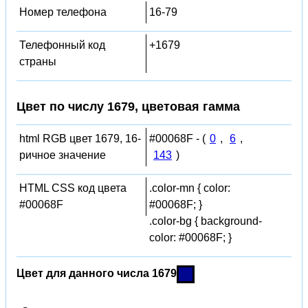
Номер телефона
16-79
Телефонный код
+1679
страны
Цвет по числу 1679, цветовая гамма
html RGB цвет 1679, 16-
#00068F - (
0
,
6
,
ричное значение
143
)
HTML CSS код цвета
.color-mn { color:
#00068F
#00068F; }
.color-bg { background-
color: #00068F; }
Цвет для данного числа 1679