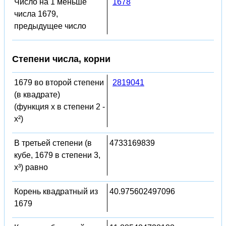
Число на 1 меньше
1678
числа 1679,
предыдущее число
Степени числа, корни
1679 во второй степени
2819041
(в квадрате)
(функция x в степени 2 -
x²)
В третьей степени (в
4733169839
кубе, 1679 в степени 3,
x³) равно
Корень квадратный из
40.975602497096
1679