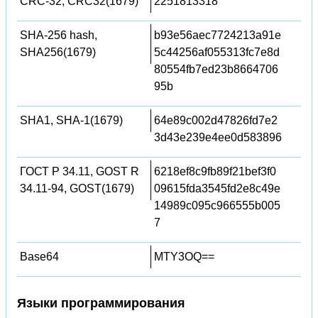
CRC-32, CRC32(1679)
2251813318
SHA-256 hash,
b93e56aec7724213a91e
SHA256(1679)
5c44256af055313fc7e8d
80554fb7ed23b8664706
95b
SHA1, SHA-1(1679)
64e89c002d47826fd7e2
3d43e239e4ee0d583896
ГОСТ Р 34.11, GOST R
6218ef8c9fb89f21bef3f0
34.11-94, GOST(1679)
09615fda3545fd2e8c49e
14989c095c966555b005
7
Base64
MTY3OQ==
Языки программирования