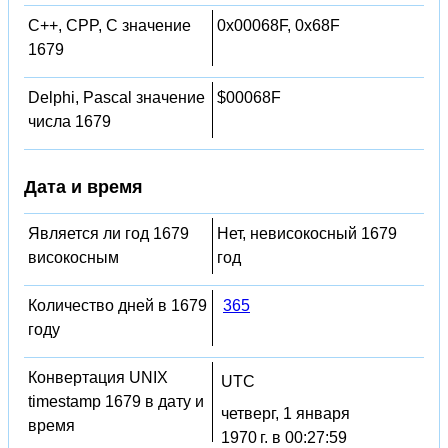
C++, CPP, C значение
0x00068F, 0x68F
1679
Delphi, Pascal значение
$00068F
числа 1679
Дата и время
Является ли год 1679
Нет, невисокосный 1679
високосным
год
Количество дней в 1679
365
году
Конвертация UNIX
UTC
timestamp 1679 в дату и
четверг, 1 января
время
1970 г. в 00:27:59