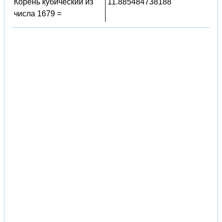
Корень кубический из
11.885484738188
числа 1679 =