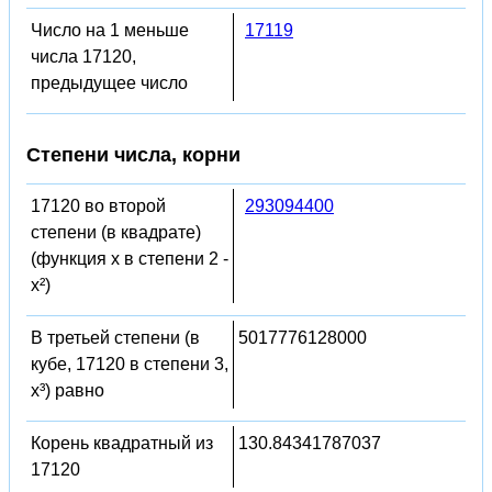
Число на 1 меньше
17119
числа 17120,
предыдущее число
Степени числа, корни
17120 во второй
293094400
степени (в квадрате)
(функция x в степени 2 -
x²)
В третьей степени (в
5017776128000
кубе, 17120 в степени 3,
x³) равно
Корень квадратный из
130.84341787037
17120