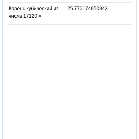
Корень кубический из
25.773174850842
числа 17120 =