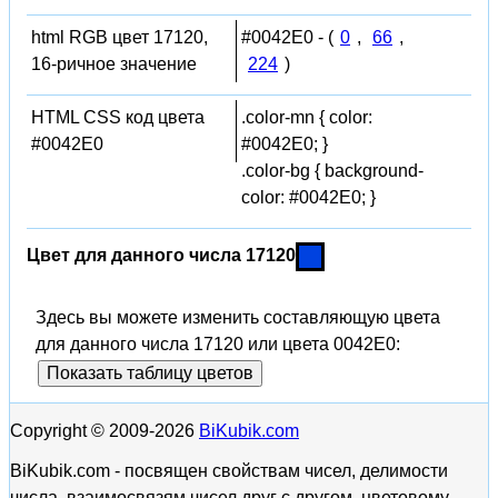
html RGB цвет 17120,
#0042E0 - (
0
,
66
,
16-ричное значение
224
)
HTML CSS код цвета
.color-mn { color:
#0042E0
#0042E0; }
.color-bg { background-
color: #0042E0; }
Цвет для данного числа 17120
Здесь вы можете изменить составляющую цвета
для данного числа 17120 или цвета 0042E0:
Показать таблицу цветов
Copyright © 2009-2026
BiKubik.com
BiKubik.com - посвящен свойствам чисел, делимости
числа, взаимосвязям чисел друг с другом, цветовому