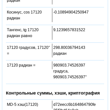
радиан
Косинус, cos 17120
-0.10894904250947
радиан
Тангенс, tg 17120
9.1239657831522
радиан равно
17120 градусов, 17120°
298.80036794143
=
радиан
17120 радиан =
980903.74526397
градуса,
980903.74526397°
Контрольные суммы, хэши, криптография
MD-5 хэш(17120)
d72eecc6b164864790fe