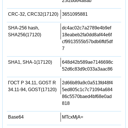
25f2bd64a8ab
CRC-32, CRC32(17120)
3651095881
SHA-256 hash,
dc4ac02c7a2789e4b9ef
SHA256(17120)
18eabeb2fa0dd8af44e6f
cf9913555b57bdb6ffd5df
7
SHA1, SHA-1(17120)
648d42b589ae7146698c
52d6c83d9c033a3aac86
ГОСТ Р 34.11, GOST R
2d66b89a9c0a513fd48f4
34.11-94, GOST(17120)
5ed805c1c7c71094a684
86c5570baed4bf68e0ad
818
Base64
MTcxMjA=