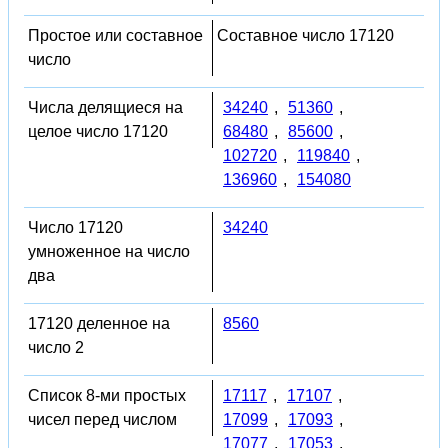
Простое или составное
Составное число 17120
число
Числа делящиеся на
34240
,
51360
,
целое число 17120
68480
,
85600
,
102720
,
119840
,
136960
,
154080
Число 17120
34240
умноженное на число
два
17120 деленное на
8560
число 2
Список 8-ми простых
17117
,
17107
,
чисел перед числом
17099
,
17093
,
17077
,
17053
,