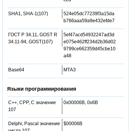
SHA1, SHA-1(107)
524e05dc77239f3a15da
b766aaa59a9e432efde7
ГОСТ Р 34.11, GOST R
5ef47acd54932247ad3d
34.11-94, GOST(107)
e075e462ff234d2b36d02
9799ce662359d45cbe10
a48
Base64
MTA3
Языки программирования
C++, CPP, C значение
0x00006B, 0x6B
107
Delphi, Pascal значение
$00006B
числа 107