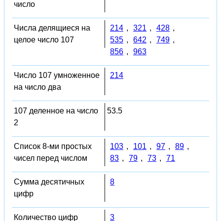
число
Числа делящиеся на
214
,
321
,
428
,
целое число 107
535
,
642
,
749
,
856
,
963
Число 107 умноженное
214
на число два
107 деленное на число
53.5
2
Список 8-ми простых
103
,
101
,
97
,
89
,
чисел перед числом
83
,
79
,
73
,
71
Сумма десятичных
8
цифр
Количество цифр
3