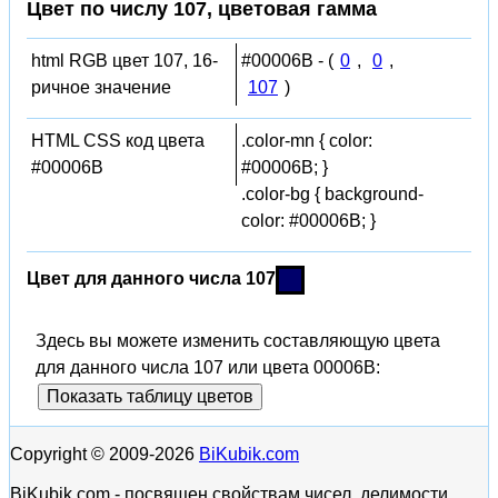
Цвет по числу 107, цветовая гамма
html RGB цвет 107, 16-
#00006B - (
0
,
0
,
ричное значение
107
)
HTML CSS код цвета
.color-mn { color:
#00006B
#00006B; }
.color-bg { background-
color: #00006B; }
Цвет для данного числа 107
Здесь вы можете изменить составляющую цвета
для данного числа 107 или цвета 00006B:
Показать таблицу цветов
Copyright © 2009-2026
BiKubik.com
BiKubik.com - посвящен свойствам чисел, делимости