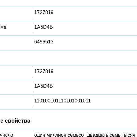
1727819
еме
1A5D4B
6456513
1727819
1A5D4B
110100101110101001011
е свойства
 число
один миллион семьсот двадцать семь тысяч