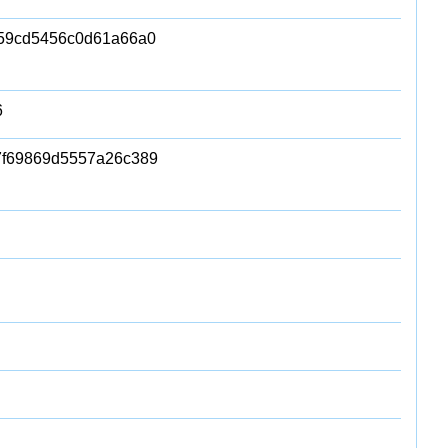
59cd5456c0d61a66a0
6
7f69869d5557a26c389