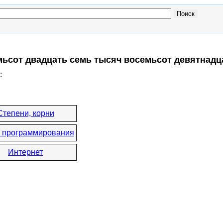
мьсот двадцать семь тысяч восемьсот девятнадц
:
Степени, корни
 программирования
Интернет