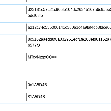
d23181c57c21c96efe104dc2634b167a6c9a5e
5dcf08fb
a212c74c535000141c380a1c4a9faf4cb8fdce0
8c5162aaedd8f8a032951edf1fe208efd81152a
b577f3
MTcyNzgxOQ==
0x1A5D4B
$1A5D4B