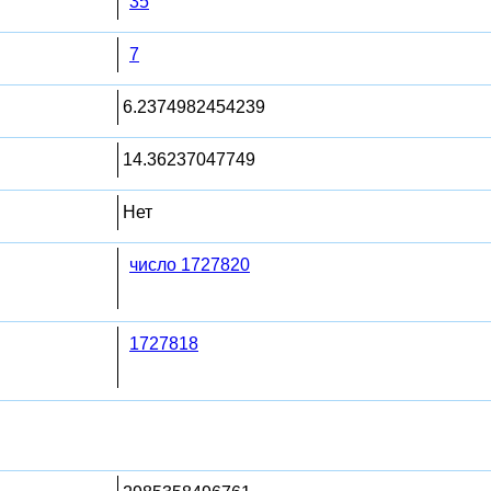
35
7
6.2374982454239
14.36237047749
Нет
число 1727820
1727818