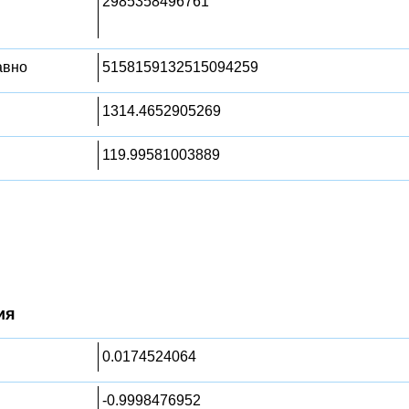
2985358496761
равно
5158159132515094259
1314.4652905269
119.99581003889
ия
0.0174524064
-0.9998476952