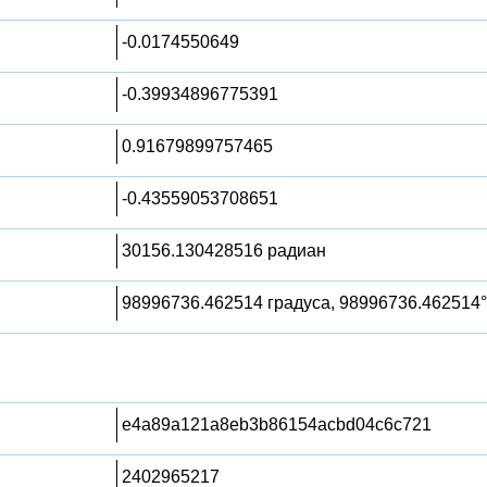
-0.0174550649
-0.39934896775391
0.91679899757465
-0.43559053708651
30156.130428516 радиан
98996736.462514 градуса, 98996736.462514°
e4a89a121a8eb3b86154acbd04c6c721
2402965217