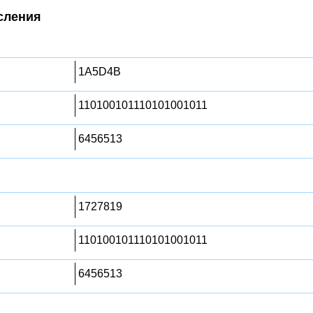
сления
1A5D4B
110100101110101001011
6456513
1727819
110100101110101001011
6456513