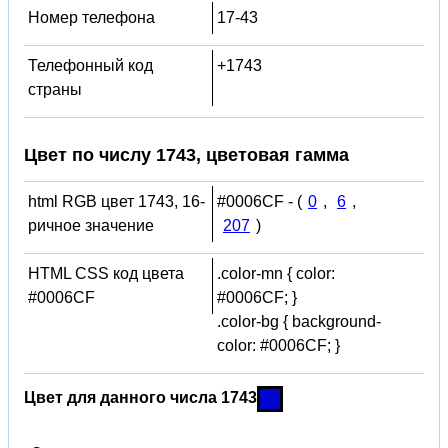
Номер телефона
17-43
Телефонный код
+1743
страны
Цвет по числу 1743, цветовая гамма
html RGB цвет 1743, 16-
#0006CF - (
0
,
6
,
ричное значение
207
)
HTML CSS код цвета
.color-mn { color:
#0006CF
#0006CF; }
.color-bg { background-
color: #0006CF; }
Цвет для данного числа 1743