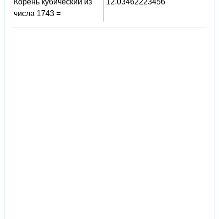
Корень кубический из
12.03462223456
числа 1743 =