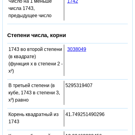
Число на 1 меньше
1742
числа 1743,
предыдущее число
Степени числа, корни
1743 во второй степени
3038049
(в квадрате)
(функция x в степени 2 -
x²)
В третьей степени (в
5295319407
кубе, 1743 в степени 3,
x³) равно
Корень квадратный из
41.749251490296
1743