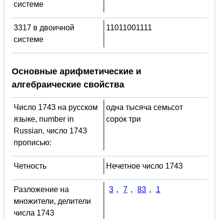
системе
3317 в двоичной
11011001111
системе
Основные арифметические и
алгебраические свойства
Число 1743 на русском
одна тысяча семьсот
языке, number in
сорок три
Russian, число 1743
прописью:
Четность
Нечетное число 1743
Разложение на
3
,
7
,
83
,
1
множители, делители
числа 1743