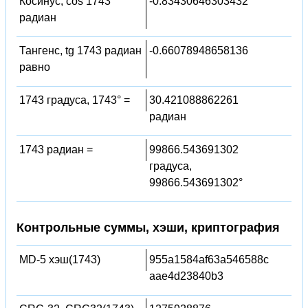
Косинус, cos 1743
-0.83430646303432
радиан
Тангенс, tg 1743 радиан
-0.66078948658136
равно
1743 градуса, 1743° =
30.421088862261
радиан
1743 радиан =
99866.543691302
градуса,
99866.543691302°
Контрольные суммы, хэши, криптография
MD-5 хэш(1743)
955a1584af63a546588c
aae4d23840b3