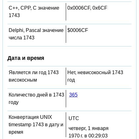
C++, CPP, C значение
0x0006CF, 0x6CF
1743
Delphi, Pascal значение
$0006CF
числа 1743
Дата и время
Является ли год 1743
Нет, невисокосный 1743
високосным
год
Количество дней в 1743
365
году
Конвертация UNIX
UTC
timestamp 1743 в дату и
четверг, 1 января
время
1970 г. в 00:29:03