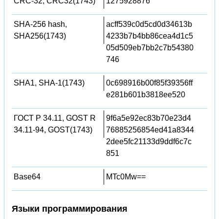
CRC-32, CRC32(1743)
1275928876
SHA-256 hash,
acff539c0d5cd0d34613b
SHA256(1743)
4233b7b4bb86cea4d1c5
05d509eb7bb2c7b54380
746
SHA1, SHA-1(1743)
0c698916b00f85f39356ff
e281b601b3818ee520
ГОСТ Р 34.11, GOST R
9f6a5e92ec83b70e23d4
34.11-94, GOST(1743)
76885256854ed41a8344
2dee5fc21133d9ddf6c7c
851
Base64
MTc0Mw==
Языки программирования