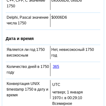
C++, CPP, C значение
0x0006D6, 0x6D6
1750
Delphi, Pascal значение
$0006D6
числа 1750
Дата и время
Является ли год 1750
Нет, невисокосный 1750
високосным
год
Количество дней в 1750
365
году
Конвертация UNIX
UTC
timestamp 1750 в дату и
четверг, 1 января
время
1970 г. в 00:29:10
Всемирное