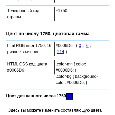
Телефонный код
+1750
страны
Цвет по числу 1750, цветовая гамма
html RGB цвет 1750, 16-
#0006D6 - (
0
,
6
,
ричное значение
214
)
HTML CSS код цвета
.color-mn { color:
#0006D6
#0006D6; }
.color-bg { background-
color: #0006D6; }
Цвет для данного числа 1750
Здесь вы можете изменить составляющую цвета