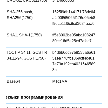
CRC-32, CRC32(1750)
3424600535
SHA-256 hash,
1625f9db144171f78dc64
SHA256(1750)
afa00f5f5065f176d05eb8
f9dcb11f6c8cd3624aaa6
SHA1, SHA-1(1750)
ff5e3002be05abc103247
80ce16d5e25cd7afec7
ГОСТ Р 34.11, GOST R
b4d6b6dc97b8533a6a61
34.11-94, GOST(1750)
51ea778ffc1869cff4c481
7e73a192cb4021546589
3b
Base64
MTc1MA==
Языки программирования