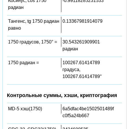
Косинус, cos 1750
-0.99118285231533
радиан
Тангенс, tg 1750 радиан
0.13367981914079
равно
1750 градусов, 1750° =
30.543261909901
радиан
1750 радиан =
100267.61414789
градуса,
100267.61414789°
Контрольные суммы, хэши, криптография
MD-5 хэш(1750)
6a5dfac4be1502501489f
c0f5a24b667