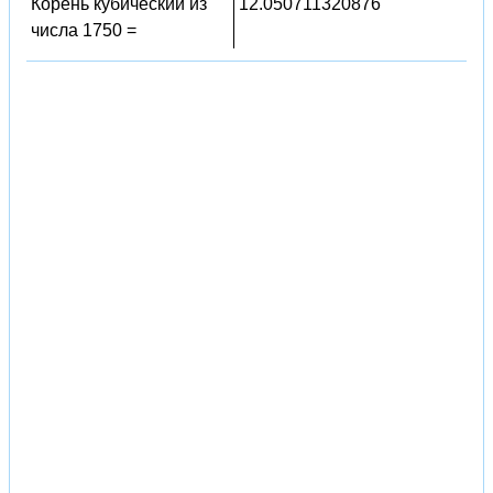
Корень кубический из
12.050711320876
числа 1750 =