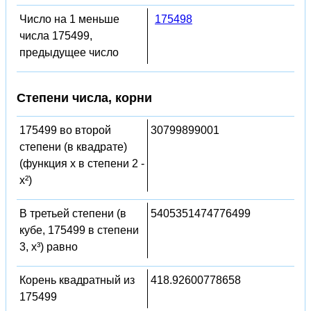
Число на 1 меньше
175498
числа 175499,
предыдущее число
Степени числа, корни
175499 во второй
30799899001
степени (в квадрате)
(функция x в степени 2 -
x²)
В третьей степени (в
5405351474776499
кубе, 175499 в степени
3, x³) равно
Корень квадратный из
418.92600778658
175499