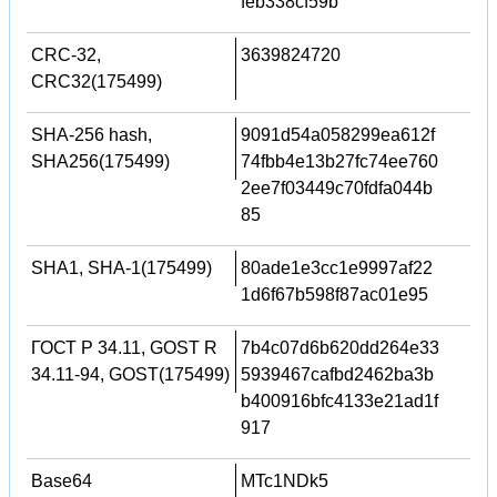
feb338cf59b
CRC-32,
3639824720
CRC32(175499)
SHA-256 hash,
9091d54a058299ea612f
SHA256(175499)
74fbb4e13b27fc74ee760
2ee7f03449c70fdfa044b
85
SHA1, SHA-1(175499)
80ade1e3cc1e9997af22
1d6f67b598f87ac01e95
ГОСТ Р 34.11, GOST R
7b4c07d6b620dd264e33
34.11-94, GOST(175499)
5939467cafbd2462ba3b
b400916bfc4133e21ad1f
917
Base64
MTc1NDk5