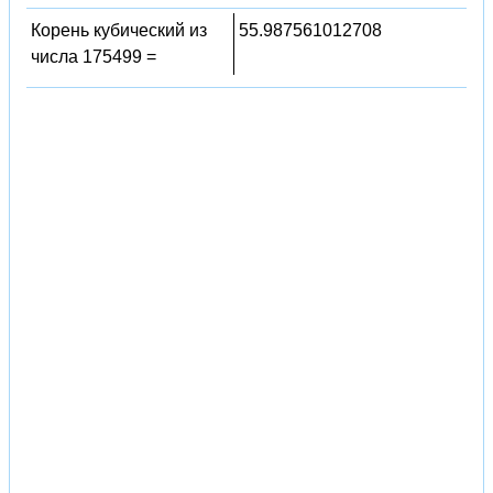
Корень кубический из
55.987561012708
числа 175499 =