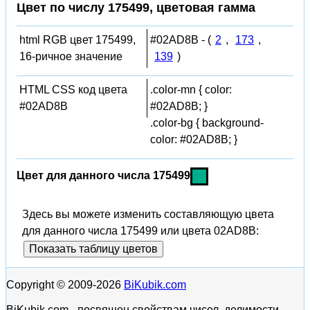
Цвет по числу 175499, цветовая гамма
html RGB цвет 175499,
#02AD8B - (
2
,
173
,
16-ричное значение
139
)
HTML CSS код цвета
.color-mn { color:
#02AD8B
#02AD8B; }
.color-bg { background-
color: #02AD8B; }
Цвет для данного числа 175499
Здесь вы можете изменить составляющую цвета
для данного числа 175499 или цвета 02AD8B:
Показать таблицу цветов
Copyright © 2009-2026
BiKubik.com
BiKubik.com - посвящен свойствам чисел, делимости