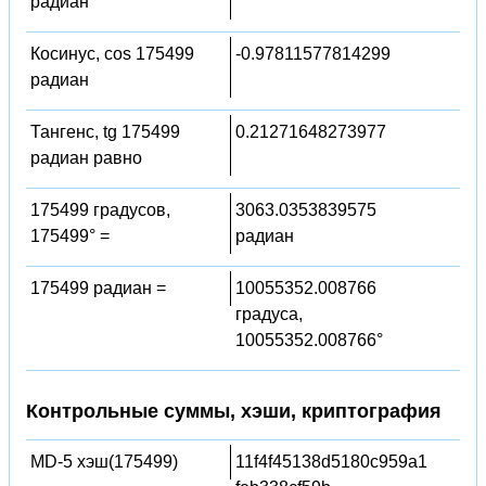
радиан
Косинус, cos 175499
-0.97811577814299
радиан
Тангенс, tg 175499
0.21271648273977
радиан равно
175499 градусов,
3063.0353839575
175499° =
радиан
175499 радиан =
10055352.008766
градуса,
10055352.008766°
Контрольные суммы, хэши, криптография
MD-5 хэш(175499)
11f4f45138d5180c959a1