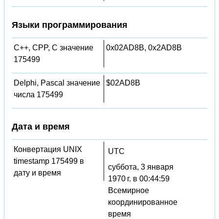
Языки программирования
C++, CPP, C значение
0x02AD8B, 0x2AD8B
175499
Delphi, Pascal значение
$02AD8B
числа 175499
Дата и время
Конвертация UNIX
UTC
timestamp 175499 в
суббота, 3 января
дату и время
1970 г. в 00:44:59
Всемирное
координированное
время