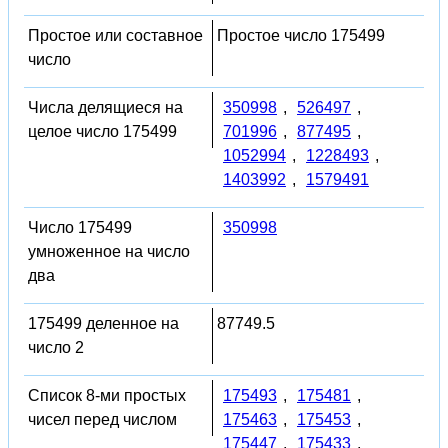
Простое или составное
Простое число 175499
число
Числа делящиеся на
350998
,
526497
,
целое число 175499
701996
,
877495
,
1052994
,
1228493
,
1403992
,
1579491
Число 175499
350998
умноженное на число
два
175499 деленное на
87749.5
число 2
Список 8-ми простых
175493
,
175481
,
чисел перед числом
175463
,
175453
,
175447
,
175433
,