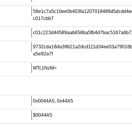
58e1c7a5c10ee0b403fa1207018489d5dcdd4e
c017cbb7
c01c223d44589aab658ba5fb4d7bac5167a6b7
9732cda18da39621a2dcd111d34ee03a79018b
a5e92a7f
MTc1NzM=
0x0044A5, 0x44A5
$0044A5