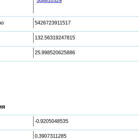
308810329
но
5426723911517
132.56319247815
25.998520625886
ия
-0.9205048535
0.3907311285