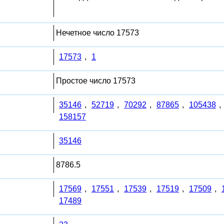
Нечетное число 17573
17573
,
1
Простое число 17573
35146
,
52719
,
70292
,
87865
,
105438
,
158157
35146
8786.5
17569
,
17551
,
17539
,
17519
,
17509
,
17489