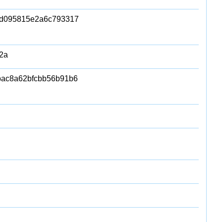
d095815e2a6c793317
2a
ac8a62bfcbb56b91b6