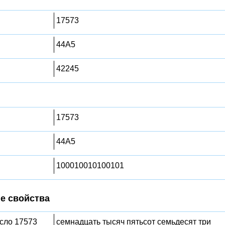
17573
44A5
42245
17573
44A5
100010010100101
е свойства
исло 17573
семнадцать тысяч пятьсот семьдесят три