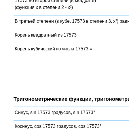
17573 во второй степени (в квадрате)
(функция x в степени 2 - x²)
В третьей степени (в кубе, 17573 в степени 3, x³) рав
Корень квадратный из 17573
Корень кубический из числа 17573 =
Тригонометрические функции, тригонометр
Синус, sin 17573 градусов, sin 17573°
Косинус, cos 17573 градусов, cos 17573°