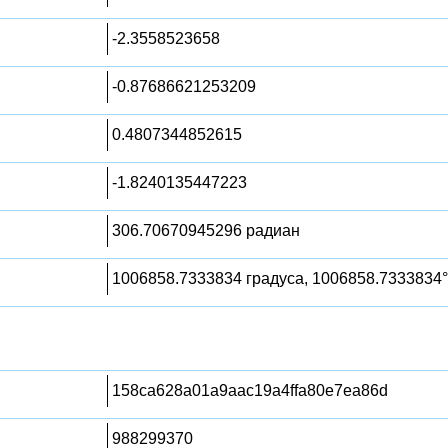
-2.3558523658
-0.87686621253209
0.4807344852615
-1.8240135447223
306.70670945296 радиан
1006858.7333834 градуса, 1006858.7333834°
158ca628a01a9aac19a4ffa80e7ea86d
988299370