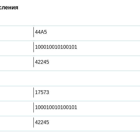
сления
44A5
100010010100101
42245
17573
100010010100101
42245