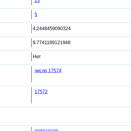
23
5
4.2448459090324
9.7741189121948
Нет
число 17574
17572