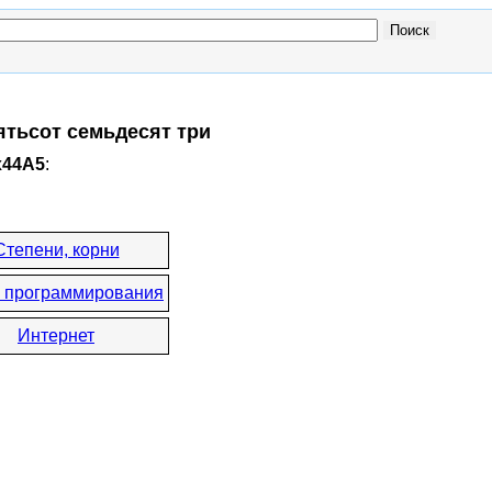
ятьсот семьдесят три
x44A5
:
Степени, корни
 программирования
Интернет