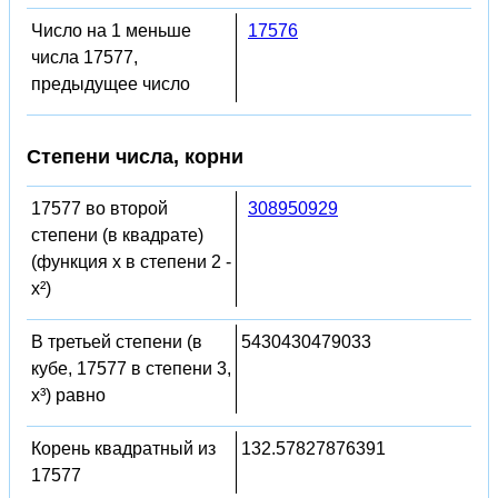
Число на 1 меньше
17576
числа 17577,
предыдущее число
Степени числа, корни
17577 во второй
308950929
степени (в квадрате)
(функция x в степени 2 -
x²)
В третьей степени (в
5430430479033
кубе, 17577 в степени 3,
x³) равно
Корень квадратный из
132.57827876391
17577