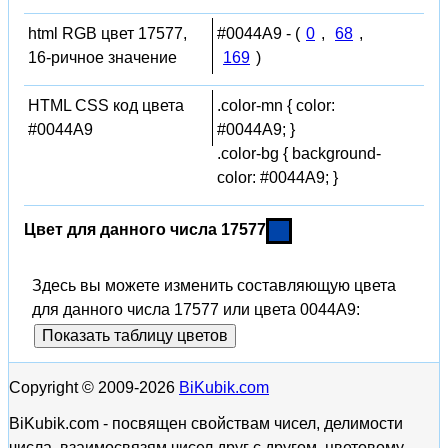
html RGB цвет 17577,
#0044A9 - (
0
,
68
,
16-ричное значение
169
)
HTML CSS код цвета
.color-mn { color:
#0044A9
#0044A9; }
.color-bg { background-
color: #0044A9; }
Цвет для данного числа 17577
Здесь вы можете изменить составляющую цвета
для данного числа 17577 или цвета 0044A9:
Показать таблицу цветов
Copyright © 2009-2026
BiKubik.com
BiKubik.com - посвящен свойствам чисел, делимости
числа, взаимосвязям чисел друг с другом, цветовому