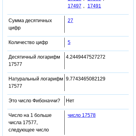
17497
,
17491
Сумма десятичных
27
цифр
Количество цифр
5
Десятичный логарифм
4.2449447527272
17577
Натуральный логарифм
9.7743465082129
17577
Это число Фибоначчи?
Нет
Число на 1 больше
число 17578
числа 17577,
следующее число