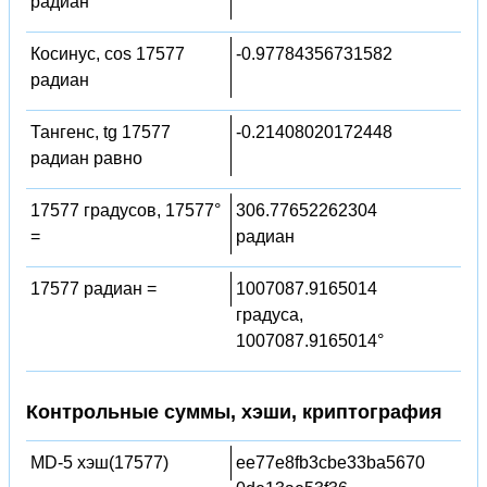
радиан
Косинус, cos 17577
-0.97784356731582
радиан
Тангенс, tg 17577
-0.21408020172448
радиан равно
17577 градусов, 17577°
306.77652262304
=
радиан
17577 радиан =
1007087.9165014
градуса,
1007087.9165014°
Контрольные суммы, хэши, криптография
MD-5 хэш(17577)
ee77e8fb3cbe33ba5670