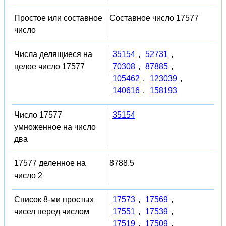
Простое или составное
Составное число 17577
число
Числа делящиеся на
35154
,
52731
,
целое число 17577
70308
,
87885
,
105462
,
123039
,
140616
,
158193
Число 17577
35154
умноженное на число
два
17577 деленное на
8788.5
число 2
Список 8-ми простых
17573
,
17569
,
чисел перед числом
17551
,
17539
,
17519
,
17509
,