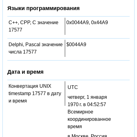
Языки программирования
C++, CPP, C значение
0x0044A9, 0x44A9
17577
Delphi, Pascal значение
$0044A9
числа 17577
Дата и время
Конвертация UNIX
UTC
timestamp 17577 в дату
четверг, 1 января
и время
1970 г. в 04:52:57
Всемирное
координированное
время
в Москве, Россия