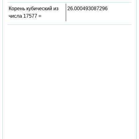
Корень кубический из
26.000493087296
числа 17577 =