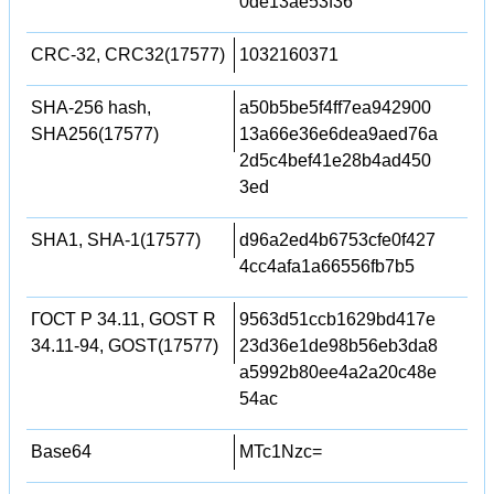
0de13ae53f36
CRC-32, CRC32(17577)
1032160371
SHA-256 hash,
a50b5be5f4ff7ea942900
SHA256(17577)
13a66e36e6dea9aed76a
2d5c4bef41e28b4ad450
3ed
SHA1, SHA-1(17577)
d96a2ed4b6753cfe0f427
4cc4afa1a66556fb7b5
ГОСТ Р 34.11, GOST R
9563d51ccb1629bd417e
34.11-94, GOST(17577)
23d36e1de98b56eb3da8
a5992b80ee4a2a20c48e
54ac
Base64
MTc1Nzc=