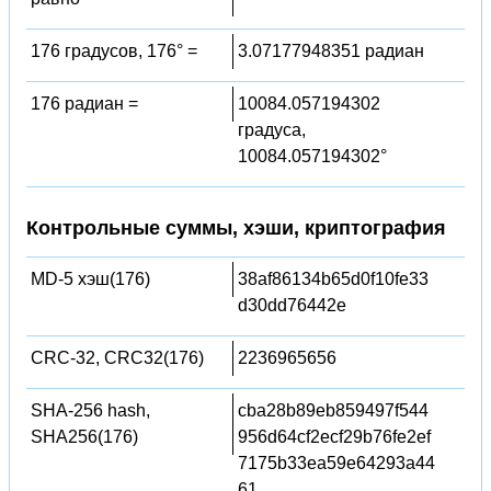
176 градусов, 176° =
3.07177948351 радиан
176 радиан =
10084.057194302
градуса,
10084.057194302°
Контрольные суммы, хэши, криптография
MD-5 хэш(176)
38af86134b65d0f10fe33
d30dd76442e
CRC-32, CRC32(176)
2236965656
SHA-256 hash,
cba28b89eb859497f544
SHA256(176)
956d64cf2ecf29b76fe2ef
7175b33ea59e64293a44
61