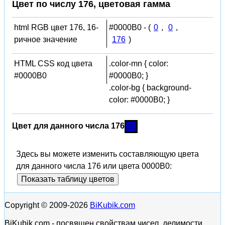
Цвет по числу 176, цветовая гамма
html RGB цвет 176, 16-
#0000B0 - (
0
,
0
,
ричное значение
176
)
HTML CSS код цвета
.color-mn { color:
#0000B0
#0000B0; }
.color-bg { background-
color: #0000B0; }
Цвет для данного числа 176
Здесь вы можете изменить составляющую цвета
для данного числа 176 или цвета 0000B0:
Показать таблицу цветов
Copyright © 2009-2026
BiKubik.com
BiKubik.com - посвящен свойствам чисел, делимости