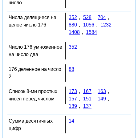
число
Числа делящиеся на
352
,
528
,
704
,
целое число 176
880
,
1056
,
1232
,
1408
,
1584
Число 176 умноженное
352
на число два
176 деленное на число
88
2
Список 8-ми простых
173
,
167
,
163
,
чисел перед числом
157
,
151
,
149
,
139
,
137
Сумма десятичных
14
цифр