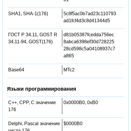
SHA1, SHA-1(176)
5c8f5ac0b7ad23c110793
ad1fcf4d3c8d41344d5
ГОСТ Р 34.11, GOST R
d81b05387fcedda756ec
34.11-94, GOST(176)
8abca6398ef30d728225
28cd598c5a04108937c7
a865
Base64
MTc2
Языки программирования
C++, CPP, C значение
0x0000B0, 0xB0
176
Delphi, Pascal значение
$0000B0
числа 176