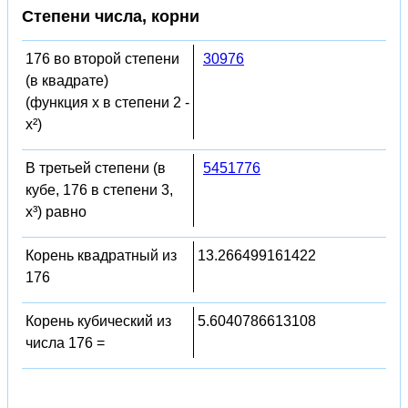
Степени числа, корни
176 во второй степени
30976
(в квадрате)
(функция x в степени 2 -
x²)
В третьей степени (в
5451776
кубе, 176 в степени 3,
x³) равно
Корень квадратный из
13.266499161422
176
Корень кубический из
5.6040786613108
числа 176 =