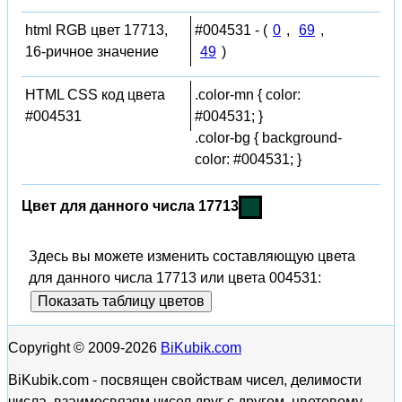
html RGB цвет 17713,
#004531 - (
0
,
69
,
16-ричное значение
49
)
HTML CSS код цвета
.color-mn { color:
#004531
#004531; }
.color-bg { background-
color: #004531; }
Цвет для данного числа 17713
Здесь вы можете изменить составляющую цвета
для данного числа 17713 или цвета 004531:
Показать таблицу цветов
Copyright © 2009-2026
BiKubik.com
BiKubik.com - посвящен свойствам чисел, делимости
числа, взаимосвязям чисел друг с другом, цветовому