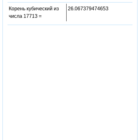
Корень кубический из
26.067379474653
числа 17713 =