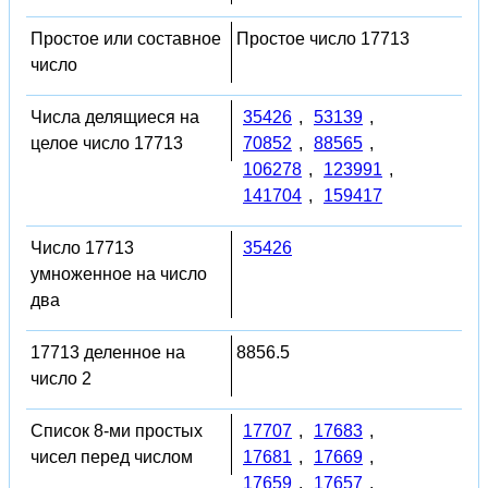
Простое или составное
Простое число 17713
число
Числа делящиеся на
35426
,
53139
,
целое число 17713
70852
,
88565
,
106278
,
123991
,
141704
,
159417
Число 17713
35426
умноженное на число
два
17713 деленное на
8856.5
число 2
Список 8-ми простых
17707
,
17683
,
чисел перед числом
17681
,
17669
,
17659
,
17657
,