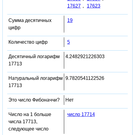
17627
,
17623
Сумма десятичных
19
цифр
Количество цифр
5
Десятичный логарифм
4.2482921226303
17713
Натуральный логарифм
9.7820541122526
17713
Это число Фибоначчи?
Нет
Число на 1 больше
число 17714
числа 17713,
следующее число