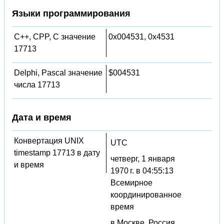
Языки программирования
C++, CPP, C значение
0x004531, 0x4531
17713
Delphi, Pascal значение
$004531
числа 17713
Дата и время
Конвертация UNIX
UTC
timestamp 17713 в дату
четверг, 1 января
и время
1970 г. в 04:55:13
Всемирное
координированное
время
в Москве, Россия