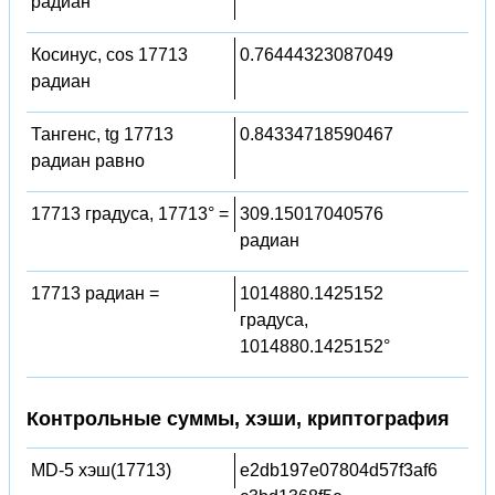
радиан
Косинус, cos 17713
0.76444323087049
радиан
Тангенс, tg 17713
0.84334718590467
радиан равно
17713 градуса, 17713° =
309.15017040576
радиан
17713 радиан =
1014880.1425152
градуса,
1014880.1425152°
Контрольные суммы, хэши, криптография
MD-5 хэш(17713)
e2db197e07804d57f3af6