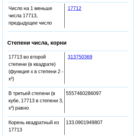
Число на 1 меньше
17712
числа 17713,
предыдущее число
Степени числа, корни
17713 во второй
313750369
степени (в квадрате)
(функция x в степени 2 -
x²)
В третьей степени (в
5557460286097
кубе, 17713 в степени 3,
x³) равно
Корень квадратный из
133.0901949807
17713