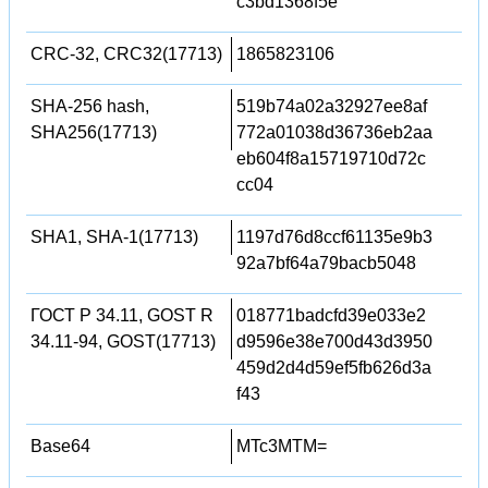
c3bd1368f5e
CRC-32, CRC32(17713)
1865823106
SHA-256 hash,
519b74a02a32927ee8af
SHA256(17713)
772a01038d36736eb2aa
eb604f8a15719710d72c
cc04
SHA1, SHA-1(17713)
1197d76d8ccf61135e9b3
92a7bf64a79bacb5048
ГОСТ Р 34.11, GOST R
018771badcfd39e033e2
34.11-94, GOST(17713)
d9596e38e700d43d3950
459d2d4d59ef5fb626d3a
f43
Base64
MTc3MTM=