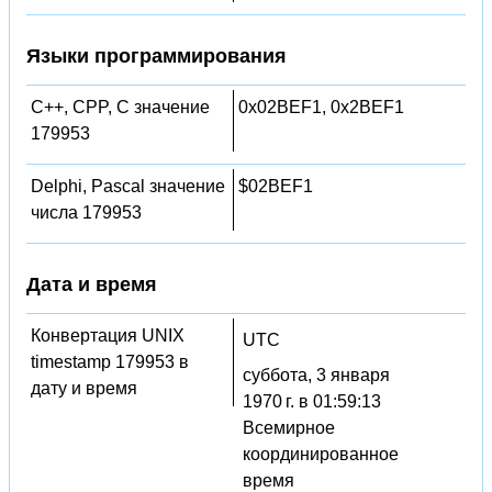
Языки программирования
C++, CPP, C значение
0x02BEF1, 0x2BEF1
179953
Delphi, Pascal значение
$02BEF1
числа 179953
Дата и время
Конвертация UNIX
UTC
timestamp 179953 в
суббота, 3 января
дату и время
1970 г. в 01:59:13
Всемирное
координированное
время