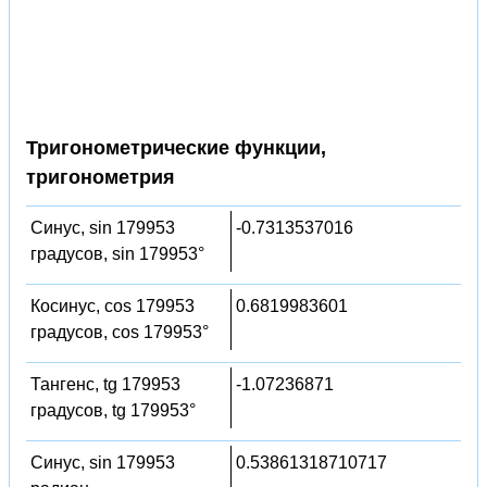
Тригонометрические функции,
тригонометрия
Синус, sin 179953
-0.7313537016
градусов, sin 179953°
Косинус, cos 179953
0.6819983601
градусов, cos 179953°
Тангенс, tg 179953
-1.07236871
градусов, tg 179953°
Синус, sin 179953
0.53861318710717