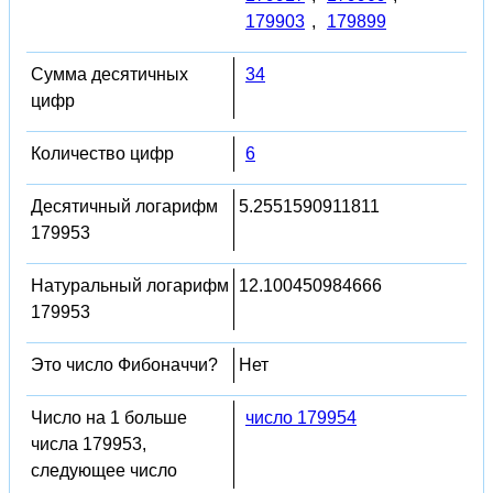
179903
,
179899
Сумма десятичных
34
цифр
Количество цифр
6
Десятичный логарифм
5.2551590911811
179953
Натуральный логарифм
12.100450984666
179953
Это число Фибоначчи?
Нет
Число на 1 больше
число 179954
числа 179953,
следующее число