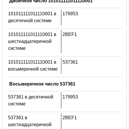
Двоичное число 101011111011110001
101011111011110001 в
179953
десятичной системе
101011111011110001 в
2BEF1
шестнадцатеричной
системе
101011111011110001 в
537361
восьмеричной системе
Восьмеричное число 537361
537361 в десятичной
179953
системе
537361 в
2BEF1
шестнадцатеричной