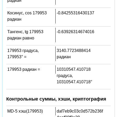
радиан
Косинус, cos 179953
-0.84255316430137
радиан
Тангенс, tg 179953
-0.63926314674016
радиан равно
179953 градуса,
3140.7723488414
179953° =
радиан
179953 радиан =
10310547.410718
градуса,
10310547.410718°
Контрольные суммы, хэши, криптография
MD-5 хэш(179953)
daf7eb9c03c0d572b236f