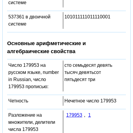
системе
537361 в двоичной
101011111011110001
системе
Основные арифметические и
алгебраические свойства
Число 179953 на
сто семьдесят девять
русском языке, number
тысяч девятьсот
in Russian, число
пятьдесят три
179953 прописью:
Четность
Нечетное число 179953
Разложение на
179953
,
1
множители, делители
числа 179953