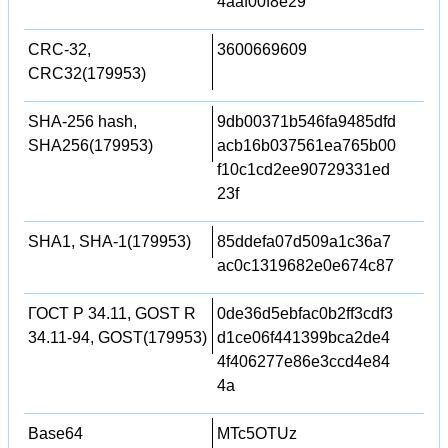
4aaf00f8e29
CRC-32,
3600669609
CRC32(179953)
SHA-256 hash,
9db00371b546fa9485dfd
SHA256(179953)
acb16b037561ea765b00
f10c1cd2ee90729331ed
23f
SHA1, SHA-1(179953)
85ddefa07d509a1c36a7
ac0c1319682e0e674c87
ГОСТ Р 34.11, GOST R
0de36d5ebfac0b2ff3cdf3
34.11-94, GOST(179953)
d1ce06f441399bca2de4
4f406277e86e3ccd4e84
4a
Base64
MTc5OTUz