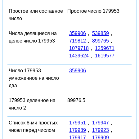
Простое или составное
Простое число 179953
число
Числа делящиеся на
359906
,
539859
,
целое число 179953
719812
,
899765
,
1079718
,
1259671
,
1439624
,
1619577
Число 179953
359906
умноженное на число
два
179953 деленное на
89976.5
число 2
Список 8-ми простых
179951
,
179947
,
чисел перед числом
179939
,
179923
,
179917
,
179909
,