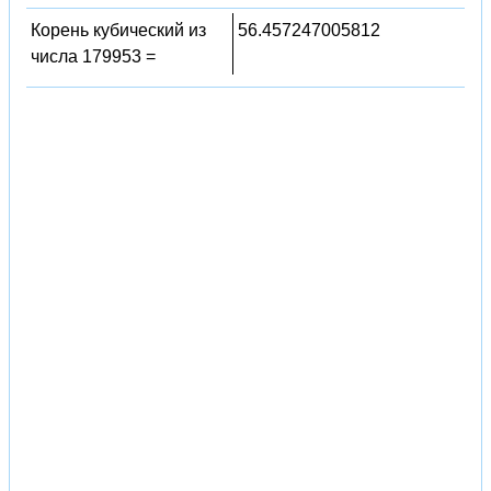
Корень кубический из
56.457247005812
числа 179953 =