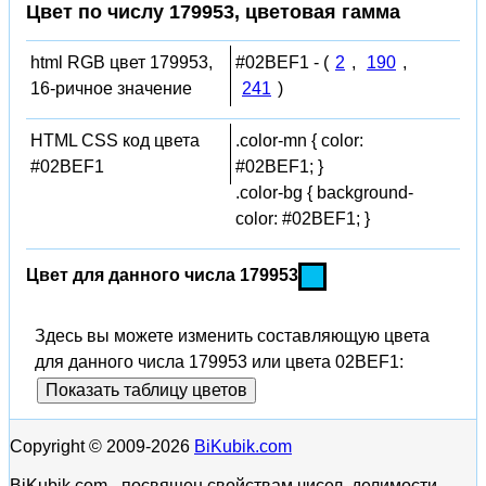
Цвет по числу 179953, цветовая гамма
html RGB цвет 179953,
#02BEF1 - (
2
,
190
,
16-ричное значение
241
)
HTML CSS код цвета
.color-mn { color:
#02BEF1
#02BEF1; }
.color-bg { background-
color: #02BEF1; }
Цвет для данного числа 179953
Здесь вы можете изменить составляющую цвета
для данного числа 179953 или цвета 02BEF1:
Показать таблицу цветов
Copyright © 2009-2026
BiKubik.com
BiKubik.com - посвящен свойствам чисел, делимости